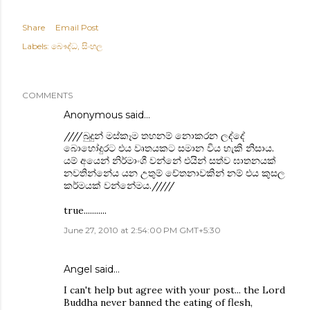
Share
Email Post
Labels:
බෞද්ධ
සිංහල
COMMENTS
Anonymous said…
////බුදුන් මස්කෑම තහනම් නොකරන ලද්දේ
බොහෝදුරට එය වෘතයකට සමාන විය හැකි නිසාය.
යම් අයෙන් නිර්මාංශී වන්නේ එයින් සත්ව ඝාතනයක්
නවතින්නේය යන උතුම් චේතනාවකින් නම් එය කුසල
කර්මයක් වන්නේමය./////
true...........
June 27, 2010 at 2:54:00 PM GMT+5:30
Angel
said…
I can't help but agree with your post... the Lord
Buddha never banned the eating of flesh,