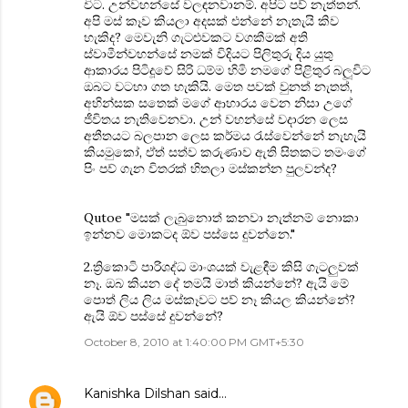
විට. උන්වහන්සේ වලඳනවානම්. අපිට පව් නැත්තන්.
අපි මස් කෑව කියලා අදසක් එන්නේ නැතැයි කිව
හැකිද? මෙවැනි ගැටළුවකට වගකීමක් අති
ස්වාමීන්වහන්සේ නමක් විදියට පිලිතුරු දිය යුතු
ආකාරය පිටිදූවේ සිරි ධම්ම හිමි නමගේ පිළිතුර බලූවිට
ඔබට වටහා ගත හැකියි. මෙත පවක් වුනත් නැතත්,
අහින්සක සතෙක් මගේ ආහාරය වෙන නිසා උගේ
ජීවිතය නැතිවෙනවා. උන් වහන්සේ වදාරන ලෙස
අතීතයට බලපාන ලෙස කර්මය රැස්වෙන්නේ නැහැයි
කියමුකෝ, ඒත් සත්ව කරුණාව ඇති සිතකට තමංගේ
පිං පව් ගැන විතරක් හිතලා මස්කන්න පුලවන්ද?
Qutoe "මසක් ලැබුනොත් කනවා නැත්නම් නොකා
ඉන්නව මොකටද ඕව පස්සෙ දුවන්නෙ."
2.ත්‍රිකොටි පාරිශද්ධ මාංශයක් වැළඳීම කිසි ගැටලුවක්
නෑ. ඔබ කියන දේ තමයි මාත් කියන්නේ? ඇයි මේ
පොත් ලිය ලිය මස්කෑවට පව් නෑ කියල කියන්නේ?
ඇයි ඕව පස්සේ දුවන්නේ?
October 8, 2010 at 1:40:00 PM GMT+5:30
Kanishka Dilshan
said…