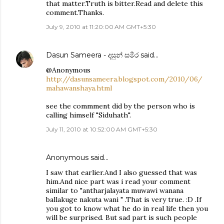
that matter.Truth is bitter.Read and delete this
comment.Thanks.
July 9, 2010 at 11:20:00 AM GMT+5:30
Dasun Sameera - දසුන් සමීර
said…
@Anonymous
http://dasunsameera.blogspot.com/2010/06/
mahawanshaya.html
see the commment did by the person who is
calling himself "Siduhath".
July 11, 2010 at 10:52:00 AM GMT+5:30
Anonymous said…
I saw that earlier.And I also guessed that was
him.And nice part was i read your comment
similar to "antharjalayata muwawi wanana
ballakuge nakuta wani " .That is very true. :D .If
you got to know what he do in real life then you
will be surprised. But sad part is such people