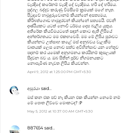
වැරදිදේ කරේනම් වැරදි දේ වැරදිමය. හරි දේ හරිමය.
පුද්ගල බද්දව කරුණු විමසීමේ ක්‍රමයක් මගේ නැත.
පිටුදවේ හාමුදුරුවොනම් කියන්නේ අසත්‍යමය,
කිරිබත්ගොඩ හාමුදුරවන් කියන්නේ සත්‍යමයි. එවනි
දෘෂ්ඨියකට යටත් නොවී ධර්මය දෙස බැලිය යුතුය.
අතිරේක කියවීමයටතේ සඳන් කොට ඇති ලිපියේ
අන්තර්ගතයට මම එකඟවෙමි. මම මේ ලිපිය පුරාවට
කියන්නට උත්සාහ කළේ මස් අනුබවය වැලකීම
වෘතයක් ලෙස නොව සත්ව අවිහින්සාව යන හේතුව
පදනම් කර යමෙක් අනුගමනය කරයිනම් කුසලයක්
සිදුවන බව ය. ඔබ සිතින් පූර්ව නිගමනයකට
නොපැමිණ නැවත ලිපිය කියවන්න.
April 9, 2012 at 1:25:00 PM GMT+5:30
අසුරයා
said…
මස් කන එක පව් නෑ කියන එක කියන්න නෙමේ නම්
මේ පොත ලිව්වෙ මොකටද? :P
May 5, 2012 at 10:37:00 AM GMT+5:30
887654
said…