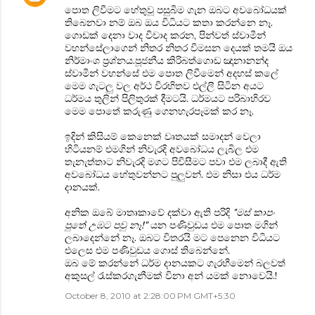
පොත ලිවීමට හේතුවූ පසුබිම ගැන ඔබට අවබෝධයක්
තිබෙනවා නම් ඔබ ඔය විධියට කතා කරන්නෙ නෑ.
ගොඩක් දෙනා වාද විවාද කරන, පින්වත් ස්වාමීන්
වහන්සේලාගෙන් නිතර නිතර විමසන දෙයක් තමයි ඔය
නිර්මාංශ ප්‍රශ්නය.පූජනීය කිරිබත්ගොඩ ඤානානන්ද
ස්වාමීන් වහන්සේ එම පොත ලිවීමෙන් අදහස් කලේ
මෙම ගැටලු වල අර්ථ විරහිතව එල්ලී සිටින අයට
ධර්මය තුලින් පිලිතුරක් දීමටයි. ධර්මයට පරිබාහිරව
මෙම පොතේ කරුණු ගෙනහැරපෑමක් කර නෑ.
ඉදින් කිසියම් කෙනෙක් වෘතයක් සමාදන් වෙලා
හිටියනම් එමගින් නිවැරදි අවබෝධය ලැබිල එම
තැනැත්තාට නිවැරදි මගට පිවිසීමට පවා එම ලබාදී ඇති
අවබෝධය හේතුවන්නට පුලුවන්. එම නිසා එය ධර්ම
දානයක්.
අනික ඔබේ මාතෘකාවේ දක්වා ඇති පරිදි
"මස් කාපං
පුතේ උඹට පවු නෑ!"
යන පණිවුඩය එම පොත මගින්
ලබාදෙන්නේ නෑ. ඔබට විතරයි මට පෙනෙන විධියට
එලෙස එම පණිවුඩය ගොස් තිබෙන්නේ.
ඔබ මේ කරන්නේ ධර්ම දානයකට ගැරහීමෙන් බලවත්
අකුසල් රැස්කරගැනීමක් විනා අන් යමක් නොවෙයි.!
October 8, 2010 at 2:28:00 PM GMT+5:30