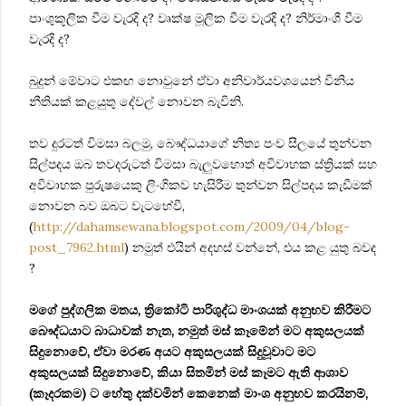
පාංශුකූලික වීම වැරදි ද? වෘක්ෂ මූලික වීම වැරදි ද? නිර්මාංශී වීම
වැරදි ද?
බුදුන් මේවාට එකඟ නොවුනේ ඒවා අනිවාර්යවශයෙන් විනිය
නීතියක් කළයුතු දේවල් නොවන බැවිනි.
තව දුරටත් විමසා බලමු, බෞද්ධයාගේ නිත්‍ය පංච සීලයේ තුන්වන
සිල්පදය ඔබ තවදරුටත් විමසා බැලුවහොත් අවිවාහක ස්ත්‍රියක් සහ
අවිවාහක පුරුෂයෙකු ලිංගිකව හැසිරීම තුන්වන සිල්පදය කැඩීමක්
නොවන බව ඔබට වැටහේවී,
(
http://dahamsewana.blogspot.com/2009/04/blog-
post_7962.html
) නමුත් එයින් අදහස් වන්නේ, එය කළ යුතු බවද
?
මගේ පුද්ගලික මතය, ත්‍රිකෝටි පාරිශුද්ධ මාංශයක් අනුභව කිරීමට
බෞද්ධයාට බාධාවක් නැත, නමුත් මස් කෑමේන් මට අකුසලයක්
සිදුනොවේ, ඒවා මරණ අයට අකුසලයක් සිදුවූවාට මට
අකුසලයක් සිදුනොවේ, කියා සිතමින් මස් කෑමට ඇති ආශාව
(කෑදරකම) ට හේතු දක්වමින් කෙනෙක් මාංශ අනුභව කරයිනම්,