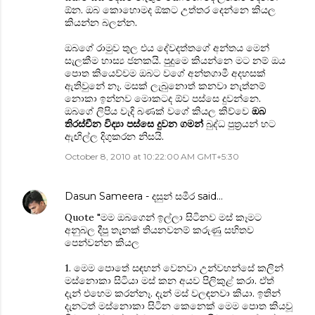
ඕන. ඔබ කොහොමද ඕකට උත්තර දෙන්නෙ කියල
කියන්න බලන්න.
ඔබගේ රාමුව තුල එය දේවදත්තගේ අන්තය මෙන්
සැලකීම හාස්‍ය ජනකයි. පුදුමෙ කියන්නෙ මට නම් ඔය
පොත කියෙව්වම ඔබට වගේ අන්තගාමී අදහසක්
ඇතිවුනේ නෑ. මසක් ලැබුනොත් කනවා නැත්නම්
නොකා ඉන්නව මොකටද ඕව පස්සෙ දුවන්නෙ.
ඔබගේ ලිපිය වැදි බණක් වගේ කියල කිව්වෙ
ඔබ
තිරස්චීන විද්‍යා පස්සෙ දුවන ගමන්
බුද්ධ පුත්‍රයන් හට
ඇඟිල්ල දිගුකරන නිසයි.
October 8, 2010 at 10:22:00 AM GMT+5:30
Dasun Sameera - දසුන් සමීර
said…
Quote "මම ඔබගෙන් ඉල්ලා සිටිනව මස් කෑමට
අනුබල දීපු තැනක් තියනවනම් කරුණු සහිතව
පෙන්වන්න කියල
1. මෙම පොතේ සඳහන් වෙනවා උන්වහන්සේ කලින්
මස්නොකා සිටියා මස් කන අයව පිලිකුළ් කරා. ඒත්
දැන් එහෙම කරන්නෑ. දැන් මස් වලඳනවා කියා. ඉතින්
දැනටත් මස්නොකා සිටින කෙනෙක් මෙම පොත කියවූ