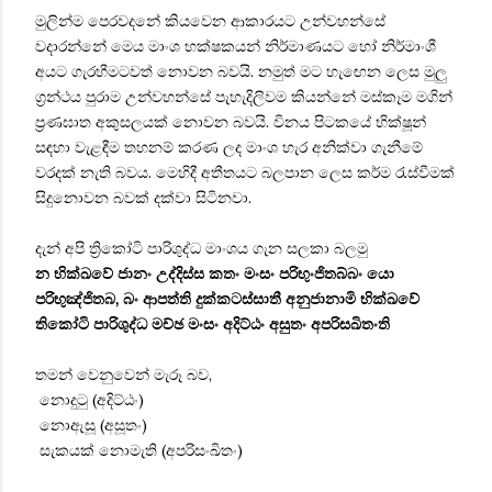
මුලින්ම පෙරවදනේ කියවෙන ආකාරයට උන්වහන්සේ
වදාරන්නේ මෙය මාංශ භක්ෂකයන් නිර්මාණයට හෝ නිර්මාංශී
අයට ගැරහීමටවත් නොවන බවයි. නමුත් මට හැඟෙන ලෙස මුලු
ග්‍රන්ථය පුරාම උන්වහන්සේ පැහැදිලිවම කියන්නේ මස්කෑම මගින්
ප්‍රණඝාත අකුසලයක් නොවන බවයි. විනය පිටකයේ භික්ෂූන්
සඳහා වැළඳීම තහනම් කරණ ලද මාංශ හැර අනික්වා ගැනීමේ
වරදක් නැති බවය. මෙහිදී අතීතයට බලපාන ලෙස කර්ම රැස්වීමක්
සිදුනොවන බවක් දක්වා සිටිනවා.
දැන් අපි ත්‍රිකෝටි පාරිශුද්ධ මාංශය ගැන සලකා බලමු
න භික්ඛවේ ජානං උද්දිස්ස කතං මංසං පරිභුංජිතබ්බං යො
පරිභුඤ්ජිතබ, බං ආපත්ති දුක්කටස්සාතී අනුජානාමි භික්ඛවේ
තිකෝටි පාරිශුද්ධ මච්ඡ මංසං අදිට්ඨං අසුතං අපරිසඛිතංති
තමන් වෙනුවෙන් මැරූ බව,
නොදුටු (අදිට්ඨං)
නොඇසූ (අසූතං)
සැකයක් නොමැති (අපරිසංඛිතං)