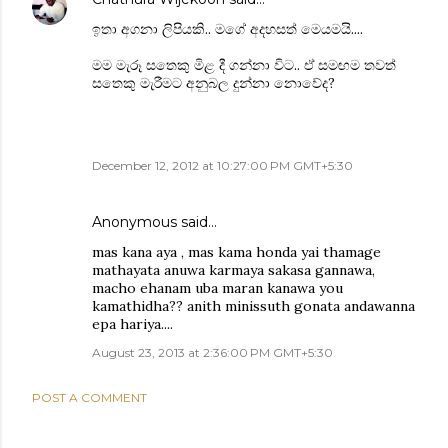
ඉතා අගනා ලිපියකි.. මගේ අදහසත් මෙයමයි....
මම මැරූ සතෙකු මිළ දී ගන්නා විට.. ඒ සමඟම තවත්
සතෙකු මැරීමට අනුබල දුන්නා නොවේද?
December 12, 2012 at 10:27:00 PM GMT+5:30
Anonymous said…
mas kana aya , mas kama honda yai thamage
mathayata anuwa karmaya sakasa gannawa,
macho ehanam uba maran kanawa you
kamathidha?? anith minissuth gonata andawanna
epa hariya....
August 23, 2013 at 2:36:00 PM GMT+5:30
POST A COMMENT