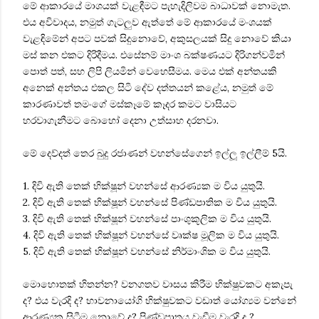
මේ ආකාරයේ මාශයක් වැළඳීමට පැහැදිලිවම බාධාවක් නොමැත.
එය අවිවාදය, නමුත් ගැටලුව ඇත්තේ මේ ආකාරයේ මංශයක්
වැළඳිමේන් අපට පවක් සිදුනොවේ, අකුසලයක් සිදු නොවේ කියා
මස් කන එකට දිරිදීමය. එසේනම් මාංශ බක්ෂණයට දිරිගන්වමින්
පොත් පත්, සහ ලිපි ලියමින් වෙහෙසීමය. මෙය එක් අන්තයකි
අනෙක් අන්තය එකල සිටි දේව දත්තයන් කළේය, නමුත් මේ
කාරණාවත් තමංගේ මස්කෑමේ කෑදර කමට වාසියට
හරවාගැනීමට බොහෝ දෙනා උත්සාහ දරනවා.
මේ දෙව්දත් තෙර බුදු රජාණන් වහන්සේගෙන් ඉල්ලූ ඉල්ලීම් 5යි.
1. දිවි ඇති තෙක් භික්ෂූන් වහන්සේ ආරණ්‍යක ම විය යුතුයි.
2. දිවි ඇති තෙක් භික්ෂූන් වහන්සේ පිණ්ඩපාතික ම විය යුතුයි.
3. දිවි ඇති තෙක් භික්ෂූන් වහන්සේ පාංශුකූලික ම විය යුතුයි.
4. දිවි ඇති තෙක් භික්ෂූන් වහන්සේ වෘක්ෂ මූලික ම විය යුතුයි.
5. දිවි ඇති තෙක් භික්ෂූන් වහන්සේ නිර්මාංශික ම විය යුතුයි.
මොහොතක් හිතන්න? වනගතව වාසය කිරීම භික්ෂුවකට අකැපැ
ද? එය වැරදි ද? භාවනායෝගි භික්ෂුවකට වඩාත් යෝග්‍යම වන්නේ
ආරණ්‍යක සිටීම නොවේ ද? පිණ්ඩපාතය වැඩීම වැරදි ද ?