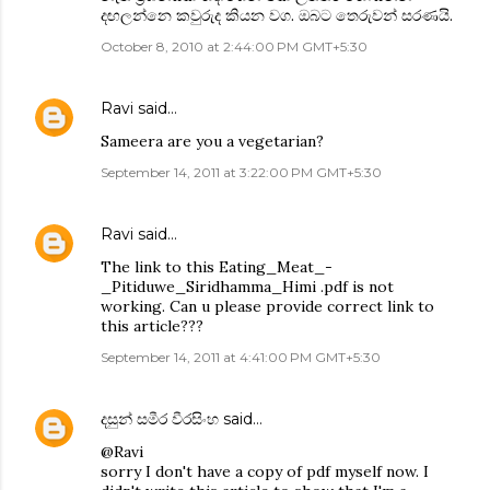
දඟලන්නෙ කවුරුද කියන වග. ඔබට තෙරුවන් සරණයි.
October 8, 2010 at 2:44:00 PM GMT+5:30
Ravi
said…
Sameera are you a vegetarian?
September 14, 2011 at 3:22:00 PM GMT+5:30
Ravi
said…
The link to this Eating_Meat_-
_Pitiduwe_Siridhamma_Himi .pdf is not
working. Can u please provide correct link to
this article???
September 14, 2011 at 4:41:00 PM GMT+5:30
දසුන් සමීර වීරසිංහ
said…
@Ravi
sorry I don't have a copy of pdf myself now. I