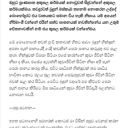
ඔහුට ප්‍රාණඝාත අකුසල කර්මයක් නොවූවත් සිදුවන්නේ අකුසල
කර්මයක්මය. තවදුරටත් බුදුන් මස්කෑම තහනම් නොකරන ලද්දේ
බොහෝදුරට එය වෘතයකට සමාන විය හැකි නිසාය. යම් අයෙන්
නිර්මාංශී වන්නේ එයින් සත්ව ඝාතනයක් නවතින්නේය යන උතුම්
චේතනාවකින් නම් එය කුසල කර්මයක් වන්නේමය.
මේ මොහොතේ තවත් පුංචි කතාවක් හිතට ආවා. බුදුන් භික්ෂුන්
අමතා පැන් පානයේදී රෙදි කඩකින් පෙරා පානය කරයුතු බව සැල
කරා. භික්ෂුවක් විමසා සිටියා එසේ කරන්නේ කුඩා ජීවීන් සිටින
නිසා ද කියා, එසේය ඇවත්නී කුඩාජීවින් සිටින නිසා අපි පැන්
පෙරා පානය කරමු කිය, එවිට ඍධිමත් භික්ෂුවක් තම ඍධිය
භාවිතා කොට ජලය තුල තවමත් පෙරූපසුවත් කුඩා ජීවින් සිටින
බවක් සැල කර සිටියා. මෙවිට බුදුන් වදාරේ මම කිව්වේ පෙරා
පැන් පානය කිරීමට මිස ඍධියෙන් කුඩා ජීවීන් සිටීදැයි බලන්නට
නොවන බවයි.
෴පසු සටහන෴
ඉහත සටහනෙහි සමහරක් කොටස් මා විසින් පසුව වෙනස් කරන
ලද බව කරුණාවෙන් සලකන්න, එයට හේතුව ඤාණානන්ද