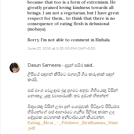
because that too is a form of extremism. He
greatly praised loving kindness towards all
beings. I am not a vegetarian, but I have great
respect for them... to think that there is no
consequence of eating flesh is delusional
(mohaya).
Sorry, I'm not able to comment in Sinhala.
June 27, 2010 at 9:33:00 PM GMT+5:30
Dasun Sameera - දසුන් සමීර
said…
ලිපියේ සඳහන් කිරීමට මගහැරී ගිය කරුණක් සඳහ්
කරමි,
මස් මාංශ වෙළඳාම බුදු දහමට අනුව ගිහියෙකු විසින්
නොකළ යුතු ව්‍යාපාරයකි. තව දුරටත් හිතන්න!
මිතුරෙකු විසින් ලබා දුන් යොමුවක්. පිටිදුවේ සිරිධම්ම
හිමියන්ගේ මස් ආහාරයට ගැනීම පිලිබඳ කරන ලද
දේසුමක සටහනක් අනිවාර්යෙන් කියවන්න.
Eating_Meat_-_Pitiduwe_Siridhamma_Himi
.pdf