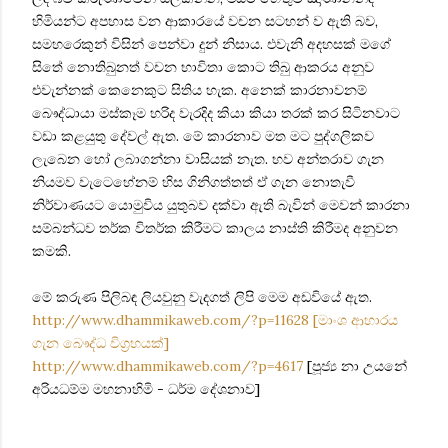
හිමියන්ට අපහාස වන ආකාරයේ වචන සටහන් ව ඇති බව,
සමහරෙකුන් විසින් පෙන්වා දුන් නිසාය. එවැනි අදහසක් මගේ
සිතේ නොතිබුනත් වචන භාවිතා කොට තිබු ආකරය අනුව
එවැන්නක් කෙනෙකුට සිතිය හැක. අනෙක් කාරනාවනම්
බෞද්ධායා මස්කෑම හරිද වැරදිද කියා කියා තරක් කර සිටිනවාට
වඩා කළයුතු දේවල් ඇත. මේ කාරනාව මත මට පුද්ගලිකව
ලැබෙන හෝ ලබාගන්නා වාසියක් නැත. භව අන්තරාව ගැන
නියමව වැටෙහේනම් හිස ගිනිගත්තත් ඒ ගැන නොතැවී
නිර්වාණයට යොමුවිය යුතුබව දක්වා ඇති බැවින් මෙවන් කාරනා
සම්බන්ධව තර්ක විතර්ක කිරීමට කාලය නාස්ති කිරීමද අනුවන
කමකි.
මේ කරුණ පිලිබඳ ලියවුනු වැදගත් ලිපි මෙම අඩවියේ ඇත.
http://www.dhammikaweb.com/?p=11628 [මාංශ ආහාරය
ගැන බෞද්ධ විග්‍රහයක්]
http://www.dhammikaweb.com/?p=4617
[පූජ්‍ය නා උයනේ
අරියධම්ම මහනාහිමි - ධර්ම දේශනාව]