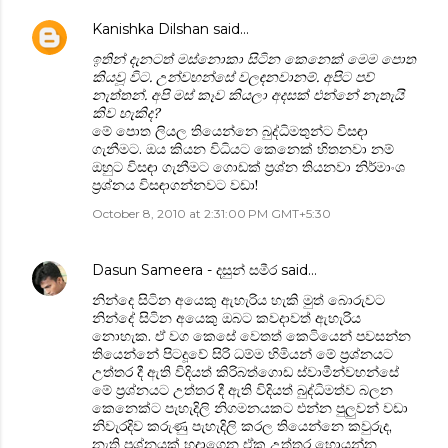
Kanishka Dilshan
said…
ඉතින් දැනටත් මස්නොකා සිටින කෙනෙක් මෙම පොත
කියවූ විට. උන්වහන්සේ වලඳනවානම්. අපිට පව්
නැත්තන්. අපි මස් කෑව කියලා අදසක් එන්නේ නැතැයි
කිව හැකිද?
මේ පොත ලියල තියෙන්නෙ බුද්ධිමතුන්ට විසඳා
ගැනීමට. ඔය කියන විධියට කෙනෙක් හිතනවා නම්
ඔහුට විසඳා ගැනීමට ගොඩක් ප්‍රශ්න තියනවා නිර්මාංශ
ප්‍රශ්නය විසඳාගන්නවට වඩා!
October 8, 2010 at 2:31:00 PM GMT+5:30
Dasun Sameera - දසුන් සමීර
said…
නින්දෙ සිටින අයෙකු ඇහැරිය හැකි මුත් බොරුවට
නින්දේ සිටින අයෙකු ඔබට කවදාවත් ඇහැරිය
නොහැක. ඒ වග කෙසේ වෙතත් කෙටියෙන් පවසන්න
තියෙන්නේ පිටදූවේ සිරි ධම්ම හිමියන් මේ ප්‍රශ්නයට
උත්තර දී ඇති විදියත් කිරිබත්ගොඩ ස්වාමීන්වහන්සේ
මේ ප්‍රශ්නයට උත්තර දී ඇති විදියත් බුද්ධිමත්ව බලන
කෙනෙක්ට පැහැදිලි නිගමනයකට එන්න පුලුවන් වඩා
නිවැරදිව කරුණු පැහැදිලි කරල තියෙන්නෙ කවුරුද,
නැති ප්‍රශ්නයක් හදාගෙන ඒක උත්තර හොයන්න