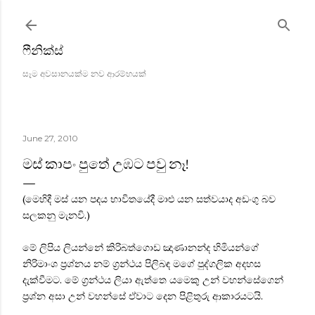
Skip to main content
ෆීනික්ස්
සෑම අවසානයක්ම නව ආරම්භයක්
June 27, 2010
මස් කාපං පුතේ උඹට පවු නෑ!
(මෙහිදී මස් යන පදය භාවිතයේදී මාළු යන සත්වයාද අඩංගු බව
සලකනු මැනවි.)
මේ ලිපිය ලියන්නේ කිරිබත්ගොඩ ඤාණානන්ද හිමියන්ගේ
නිරිමාංශ ප්‍රශ්නය නම් ග්‍රන්ථය පිලිබඳ මගේ පුද්ගලික අදහස
දැක්වීමට. මේ ග්‍රන්ථය ලියා ඇත්තෙ යමෙකු උන් වහන්සේගෙන්
ප්‍රශ්න අසා උන් වහන්සේ ඒවාට දෙන පිළිතුරු ආකාරයටයි.