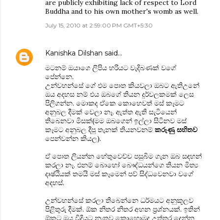
are publicly exhibiting lack of respect to Lord
Buddha and to his own mother's womb as well.
July 15, 2010 at 2:59:00 PM GMT+5:30
Kanishka Dilshan
said…
මටනම් ඔයාගෙ ලිපිය හරියට වැදිබණක් වගේ
පේන්නෙ.
උන්වහන්සේ ගේ එම පොත කියවලා ඔබට ඇතිඋනේ
ඔය අදහස නම් එය ඔබගේ තියන දුර්වලකමක් ලෙස
පිලිගන්න. මොකද ඒකෙ කොහෙවත් මස් කෑමට
අනුබල දීමක් වෙලා නෑ. ඇත්ත ඇති සැටියෙන්
තිබෙනවා මිසක්(මම ඔබගෙන් ඉල්ලා සිටිනව මස්
කෑමට අනුබල දීපු තැනක් තියනවනම්
කරුණු සහිතව
පෙන්වන්න කියල).
ඒ පොත ලියන්න හේතුවෙච්ච පසුබිම ගැන ඔබ සඳහන්
කරලා නෑ. එනම් බොහෝ බෞද්ධයන්ගෙ තියන මිත්‍ය
දෘෂ්ඨියක් තමයි මස් කෑමෙන් පව් සිද්ධවෙනවා වගේ
අදහස්.
උන්වහන්සේ කරලා තිබෙන්නෙ ධර්මයට අනුකූලව
පිළිතුරු දීමක්. ඕක නිතර නිතර අහන ප්‍රශ්නයක්. ඉතින්
ඕකට ඔය විදියට නැතුව කොහොමද උත්තර දෙන්න