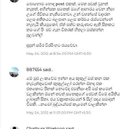
බොහොම හොද post එකක්. මෙත පවක් වුනත්
නැතත්, අහින්සක සතෙක් මගේ ආහාරය වෙන නිසා
උගේ ජීවිතය නැතිවෙනවා. උන් වහන්සේ වදාරන
ලෙස අතීතයට බලපාන ලෙස කර්මය රැස්වෙන්නේ
නැහැයි කියමුකෝ, ඒත් සත්ව කරුණාව ඇති සිතකට
තමංගේ පිං පව් ගැන විතරක් හිතලා මස්කන්න
පුලවන්ද?
දසුන් සමීර වීරසිංහට ජයවේවා
May 24, 2012 at 8:54:00 PM GMT+5:30
887654
said…
මේ මුළු ලංකවේම ඉන්න අය කුකුල් මස් කන එක
නැවැත්තුවොත් කුකුල්ලෝ මරන්න ඕනද එක
එතකොට පිනක් නෙවේද එමනිසා අපි මස් කමෙන්
වලකින්න ඕනේ තවත් සතෙකුගේ ජෙවත් වීමේ අයිතිය
ලබාදුනි සිතා. එය වක්‍රාකාරයෙන් 5 සිල් පදය සමාදන්
වීමකි. ...නමෝ බුද්ධාය!මස් කෑමෙන් වාලකින්න
May 24, 2012 at 9:01:00 PM GMT+5:30
Chathura Wijekoon
said…