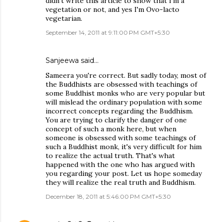
didn't write this article to show that I'm a
vegetation or not, and yes I'm Ovo-lacto
vegetarian.
September 14, 2011 at 9:11:00 PM GMT+5:30
Sanjeewa said…
Sameera you're correct. But sadly today, most of
the Buddhists are obsessed with teachings of
some Buddhist monks who are very popular but
will mislead the ordinary population with some
incorrect concepts regarding the Buddhism.
You are trying to clarify the danger of one
concept of such a monk here, but when
someone is obsessed with some teachings of
such a Buddhist monk, it's very difficult for him
to realize the actual truth. That's what
happened with the one who has argued with
you regarding your post. Let us hope someday
they will realize the real truth and Buddhism.
December 18, 2011 at 5:46:00 PM GMT+5:30