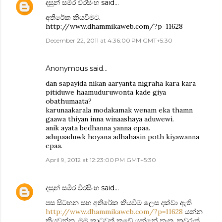
දසුන් සමීර වීරසිංහ
said…
අතිරේක කියවිමට.
http://www.dhammikaweb.com/?p=11628
December 22, 2011 at 4:36:00 PM GMT+5:30
Anonymous said…
dan sapayida nikan aaryanta nigraha kara kara
pitiduwe haamuduruwonta kade giya
obathumaata?
karunaakarala modakamak wenam eka thamn
gaawa thiyan inna winaashaya aduwewi.
anik ayata bedhanna yanna epaa.
adupaaduwk hoyana adhahasin poth kiyawanna
epaa.
April 9, 2012 at 12:23:00 PM GMT+5:30
දසුන් සමීර වීරසිංහ
said…
පස සිටහන සහ අතිරේක කියවීම ලෙස දක්වා ඇති
http://www.dhammikaweb.com/?p=11628
යන්න
කියවන්න. මම කාටවත් කඩේ යන්නේ නැත. කවුරුත්