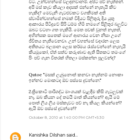
විට. උන්වහන්සේ වලඳනවානම්. අපිට පව් නැත්තන්.
අපි මස් කෑව කියලා අදසක් එන්නේ නැතැයි කිව
හැකිද? මෙවැනි ගැටළුවකට වගකීමක් අති
ස්වාමීන්වහන්සේ නමක් විදියට පිලිතුරු දිය යුතු
ආකාරය පිටිදූවේ සිරි ධම්ම හිමි නමගේ පිළිතුර බලූවිට
ඔබට වටහා ගත හැකියි. මෙත පවක් වුනත් නැතත්,
අහින්සක සතෙක් මගේ ආහාරය වෙන නිසා උගේ
ජීවිතය නැතිවෙනවා. උන් වහන්සේ වදාරන ලෙස
අතීතයට බලපාන ලෙස කර්මය රැස්වෙන්නේ නැහැයි
කියමුකෝ, ඒත් සත්ව කරුණාව ඇති සිතකට තමංගේ
පිං පව් ගැන විතරක් හිතලා මස්කන්න පුලවන්ද?
Qutoe "මසක් ලැබුනොත් කනවා නැත්නම් නොකා
ඉන්නව මොකටද ඕව පස්සෙ දුවන්නෙ."
2.ත්‍රිකොටි පාරිශද්ධ මාංශයක් වැළඳීම කිසි ගැටලුවක්
නෑ. ඔබ කියන දේ තමයි මාත් කියන්නේ? ඇයි මේ
පොත් ලිය ලිය මස්කෑවට පව් නෑ කියල කියන්නේ?
ඇයි ඕව පස්සේ දුවන්නේ?
October 8, 2010 at 1:40:00 PM GMT+5:30
Kanishka Dilshan
said…