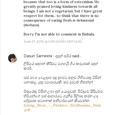
because that too is a form of extremism. He
greatly praised loving kindness towards all
beings. I am not a vegetarian, but I have great
respect for them... to think that there is no
consequence of eating flesh is delusional
(mohaya).
Sorry, I'm not able to comment in Sinhala.
June 27, 2010 at 9:33:00 PM GMT+5:30
Dasun Sameera - දසුන් සමීර
said…
ලිපියේ සඳහන් කිරීමට මගහැරී ගිය කරුණක් සඳහ්
කරමි,
මස් මාංශ වෙළඳාම බුදු දහමට අනුව ගිහියෙකු විසින්
නොකළ යුතු ව්‍යාපාරයකි. තව දුරටත් හිතන්න!
මිතුරෙකු විසින් ලබා දුන් යොමුවක්. පිටිදුවේ සිරිධම්ම
හිමියන්ගේ මස් ආහාරයට ගැනීම පිලිබඳ කරන ලද
දේසුමක සටහනක් අනිවාර්යෙන් කියවන්න.
Eating_Meat_-_Pitiduwe_Siridhamma_Himi
.pdf