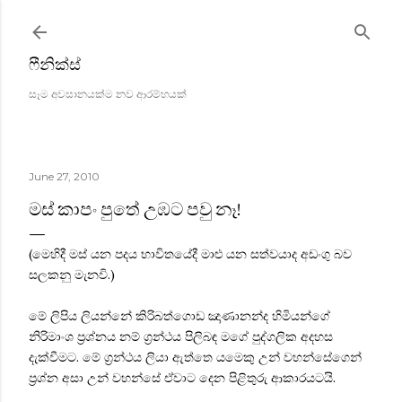
Skip to main content
ෆීනික්ස්
සෑම අවසානයක්ම නව ආරම්භයක්
June 27, 2010
මස් කාපං පුතේ උඹට පවු නෑ!
(මෙහිදී මස් යන පදය භාවිතයේදී මාළු යන සත්වයාද අඩංගු බව
සලකනු මැනවි.)
මේ ලිපිය ලියන්නේ කිරිබත්ගොඩ ඤාණානන්ද හිමියන්ගේ
නිරිමාංශ ප්‍රශ්නය නම් ග්‍රන්ථය පිලිබඳ මගේ පුද්ගලික අදහස
දැක්වීමට. මේ ග්‍රන්ථය ලියා ඇත්තෙ යමෙකු උන් වහන්සේගෙන්
ප්‍රශ්න අසා උන් වහන්සේ ඒවාට දෙන පිළිතුරු ආකාරයටයි.