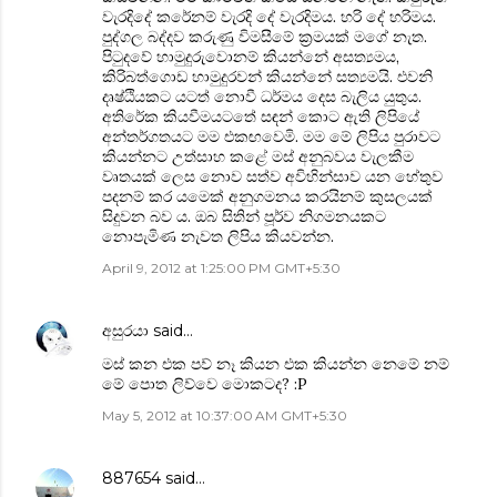
වැරදිදේ කරේනම් වැරදි දේ වැරදිමය. හරි දේ හරිමය.
පුද්ගල බද්දව කරුණු විමසීමේ ක්‍රමයක් මගේ නැත.
පිටුදවේ හාමුදුරුවොනම් කියන්නේ අසත්‍යමය,
කිරිබත්ගොඩ හාමුදුරවන් කියන්නේ සත්‍යමයි. එවනි
දෘෂ්ඨියකට යටත් නොවී ධර්මය දෙස බැලිය යුතුය.
අතිරේක කියවීමයටතේ සඳන් කොට ඇති ලිපියේ
අන්තර්ගතයට මම එකඟවෙමි. මම මේ ලිපිය පුරාවට
කියන්නට උත්සාහ කළේ මස් අනුබවය වැලකීම
වෘතයක් ලෙස නොව සත්ව අවිහින්සාව යන හේතුව
පදනම් කර යමෙක් අනුගමනය කරයිනම් කුසලයක්
සිදුවන බව ය. ඔබ සිතින් පූර්ව නිගමනයකට
නොපැමිණ නැවත ලිපිය කියවන්න.
April 9, 2012 at 1:25:00 PM GMT+5:30
අසුරයා
said…
මස් කන එක පව් නෑ කියන එක කියන්න නෙමේ නම්
මේ පොත ලිව්වෙ මොකටද? :P
May 5, 2012 at 10:37:00 AM GMT+5:30
887654
said…