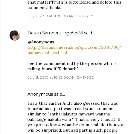
that matter.Truth is bitter.Read and delete this
comment.Thanks.
July 9, 2010 at 11:20:00 AM GMT+5:30
Dasun Sameera - දසුන් සමීර
said…
@Anonymous
http://dasunsameera.blogspot.com/2010/06/
mahawanshaya.html
see the commment did by the person who is
calling himself "Siduhath".
July 11, 2010 at 10:52:00 AM GMT+5:30
Anonymous said…
I saw that earlier.And I also guessed that was
him.And nice part was i read your comment
similar to "antharjalayata muwawi wanana
ballakuge nakuta wani " .That is very true. :D .If
you got to know what he do in real life then you
will be surprised. But sad part is such people