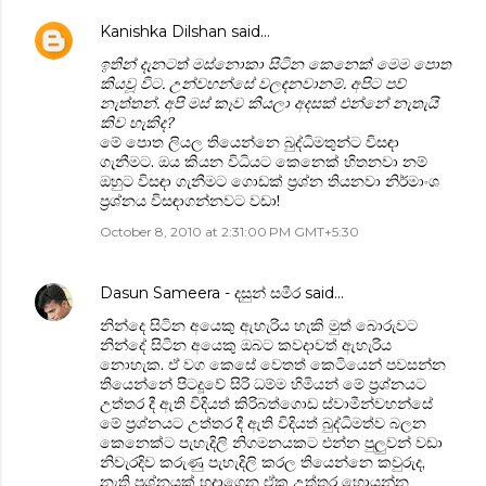
Kanishka Dilshan
said…
ඉතින් දැනටත් මස්නොකා සිටින කෙනෙක් මෙම පොත
කියවූ විට. උන්වහන්සේ වලඳනවානම්. අපිට පව්
නැත්තන්. අපි මස් කෑව කියලා අදසක් එන්නේ නැතැයි
කිව හැකිද?
මේ පොත ලියල තියෙන්නෙ බුද්ධිමතුන්ට විසඳා
ගැනීමට. ඔය කියන විධියට කෙනෙක් හිතනවා නම්
ඔහුට විසඳා ගැනීමට ගොඩක් ප්‍රශ්න තියනවා නිර්මාංශ
ප්‍රශ්නය විසඳාගන්නවට වඩා!
October 8, 2010 at 2:31:00 PM GMT+5:30
Dasun Sameera - දසුන් සමීර
said…
නින්දෙ සිටින අයෙකු ඇහැරිය හැකි මුත් බොරුවට
නින්දේ සිටින අයෙකු ඔබට කවදාවත් ඇහැරිය
නොහැක. ඒ වග කෙසේ වෙතත් කෙටියෙන් පවසන්න
තියෙන්නේ පිටදූවේ සිරි ධම්ම හිමියන් මේ ප්‍රශ්නයට
උත්තර දී ඇති විදියත් කිරිබත්ගොඩ ස්වාමීන්වහන්සේ
මේ ප්‍රශ්නයට උත්තර දී ඇති විදියත් බුද්ධිමත්ව බලන
කෙනෙක්ට පැහැදිලි නිගමනයකට එන්න පුලුවන් වඩා
නිවැරදිව කරුණු පැහැදිලි කරල තියෙන්නෙ කවුරුද,
නැති ප්‍රශ්නයක් හදාගෙන ඒක උත්තර හොයන්න