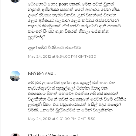
බොහොම හොද post එකක්. මෙත පවක් වුනත්
නැතත්, අහින්සක සතෙක් මගේ ආහාරය වෙන නිසා
උගේ ජීවිතය නැතිවෙනවා. උන් වහන්සේ වදාරන
ලෙස අතීතයට බලපාන ලෙස කර්මය රැස්වෙන්නේ
නැහැයි කියමුකෝ, ඒත් සත්ව කරුණාව ඇති සිතකට
තමංගේ පිං පව් ගැන විතරක් හිතලා මස්කන්න
පුලවන්ද?
දසුන් සමීර වීරසිංහට ජයවේවා
May 24, 2012 at 8:54:00 PM GMT+5:30
887654
said…
මේ මුළු ලංකවේම ඉන්න අය කුකුල් මස් කන එක
නැවැත්තුවොත් කුකුල්ලෝ මරන්න ඕනද එක
එතකොට පිනක් නෙවේද එමනිසා අපි මස් කමෙන්
වලකින්න ඕනේ තවත් සතෙකුගේ ජෙවත් වීමේ අයිතිය
ලබාදුනි සිතා. එය වක්‍රාකාරයෙන් 5 සිල් පදය සමාදන්
වීමකි. ...නමෝ බුද්ධාය!මස් කෑමෙන් වාලකින්න
May 24, 2012 at 9:01:00 PM GMT+5:30
Chathura Wijekoon
said…