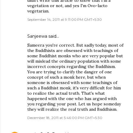
didn't write this article to show that I'm a
vegetation or not, and yes I'm Ovo-lacto
vegetarian.
September 14, 2011 at 9:11:00 PM GMT+5:30
Sanjeewa said…
Sameera you're correct. But sadly today, most of
the Buddhists are obsessed with teachings of
some Buddhist monks who are very popular but
will mislead the ordinary population with some
incorrect concepts regarding the Buddhism.
You are trying to clarify the danger of one
concept of such a monk here, but when
someone is obsessed with some teachings of
such a Buddhist monk, it's very difficult for him
to realize the actual truth. That's what
happened with the one who has argued with
you regarding your post. Let us hope someday
they will realize the real truth and Buddhism.
December 18, 2011 at 5:46:00 PM GMT+5:30