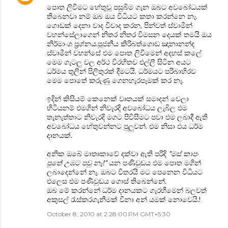
පොත ලිවීමට හේතුවූ පසුබිම ගැන ඔබට අවබෝධයක්
තිබෙනවා නම් ඔබ ඔය විධියට කතා කරන්නෙ නෑ.
ගොඩක් දෙනා වාද විවාද කරන, පින්වත් ස්වාමීන්
වහන්සේලාගෙන් නිතර නිතර විමසන දෙයක් තමයි ඔය
නිර්මාංශ ප්‍රශ්නය.පූජනීය කිරිබත්ගොඩ ඤානානන්ද
ස්වාමීන් වහන්සේ එම පොත ලිවීමෙන් අදහස් කලේ
මෙම ගැටලු වල අර්ථ විරහිතව එල්ලී සිටින අයට
ධර්මය තුලින් පිලිතුරක් දීමටයි. ධර්මයට පරිබාහිරව
මෙම පොතේ කරුණු ගෙනහැරපෑමක් කර නෑ.
ඉදින් කිසියම් කෙනෙක් වෘතයක් සමාදන් වෙලා
හිටියනම් එමගින් නිවැරදි අවබෝධය ලැබිල එම
තැනැත්තාට නිවැරදි මගට පිවිසීමට පවා එම ලබාදී ඇති
අවබෝධය හේතුවන්නට පුලුවන්. එම නිසා එය ධර්ම
දානයක්.
අනික ඔබේ මාතෘකාවේ දක්වා ඇති පරිදි
"මස් කාපං
පුතේ උඹට පවු නෑ!"
යන පණිවුඩය එම පොත මගින්
ලබාදෙන්නේ නෑ. ඔබට විතරයි මට පෙනෙන විධියට
එලෙස එම පණිවුඩය ගොස් තිබෙන්නේ.
ඔබ මේ කරන්නේ ධර්ම දානයකට ගැරහීමෙන් බලවත්
අකුසල් රැස්කරගැනීමක් විනා අන් යමක් නොවෙයි.!
October 8, 2010 at 2:28:00 PM GMT+5:30