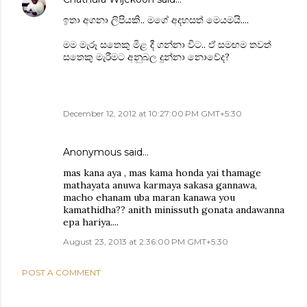
ඉතා අගනා ලිපියකි.. මගේ අදහසත් මෙයමයි....
මම මැරූ සතෙකු මිළ දී ගන්නා විට.. ඒ සමඟම තවත්
සතෙකු මැරීමට අනුබල දුන්නා නොවේද?
December 12, 2012 at 10:27:00 PM GMT+5:30
Anonymous said…
mas kana aya , mas kama honda yai thamage
mathayata anuwa karmaya sakasa gannawa,
macho ehanam uba maran kanawa you
kamathidha?? anith minissuth gonata andawanna
epa hariya....
August 23, 2013 at 2:36:00 PM GMT+5:30
POST A COMMENT