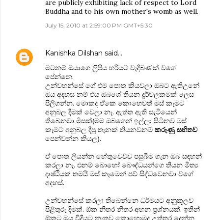
are publicly exhibiting lack of respect to Lord
Buddha and to his own mother's womb as well.
July 15, 2010 at 2:59:00 PM GMT+5:30
Kanishka Dilshan
said…
මටනම් ඔයාගෙ ලිපිය හරියට වැදිබණක් වගේ
පේන්නෙ.
උන්වහන්සේ ගේ එම පොත කියවලා ඔබට ඇතිඋනේ
ඔය අදහස නම් එය ඔබගේ තියන දුර්වලකමක් ලෙස
පිලිගන්න. මොකද ඒකෙ කොහෙවත් මස් කෑමට
අනුබල දීමක් වෙලා නෑ. ඇත්ත ඇති සැටියෙන්
තිබෙනවා මිසක්(මම ඔබගෙන් ඉල්ලා සිටිනව මස්
කෑමට අනුබල දීපු තැනක් තියනවනම්
කරුණු සහිතව
පෙන්වන්න කියල).
ඒ පොත ලියන්න හේතුවෙච්ච පසුබිම ගැන ඔබ සඳහන්
කරලා නෑ. එනම් බොහෝ බෞද්ධයන්ගෙ තියන මිත්‍ය
දෘෂ්ඨියක් තමයි මස් කෑමෙන් පව් සිද්ධවෙනවා වගේ
අදහස්.
උන්වහන්සේ කරලා තිබෙන්නෙ ධර්මයට අනුකූලව
පිළිතුරු දීමක්. ඕක නිතර නිතර අහන ප්‍රශ්නයක්. ඉතින්
ඕකට ඔය විදියට නැතුව කොහොමද උත්තර දෙන්න