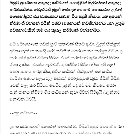
ඔහුට ප්‍රාණඝාත අකුසල කර්මයක් නොවූවත් සිදුවන්නේ අකුසල
කර්මයක්මය. තවදුරටත් බුදුන් මස්කෑම තහනම් නොකරන ලද්දේ
බොහෝදුරට එය වෘතයකට සමාන විය හැකි නිසාය. යම් අයෙන්
නිර්මාංශී වන්නේ එයින් සත්ව ඝාතනයක් නවතින්නේය යන උතුම්
චේතනාවකින් නම් එය කුසල කර්මයක් වන්නේමය.
මේ මොහොතේ තවත් පුංචි කතාවක් හිතට ආවා. බුදුන් භික්ෂුන්
අමතා පැන් පානයේදී රෙදි කඩකින් පෙරා පානය කරයුතු බව සැල
කරා. භික්ෂුවක් විමසා සිටියා එසේ කරන්නේ කුඩා ජීවීන් සිටින
නිසා ද කියා, එසේය ඇවත්නී කුඩාජීවින් සිටින නිසා අපි පැන්
පෙරා පානය කරමු කිය, එවිට ඍධිමත් භික්ෂුවක් තම ඍධිය
භාවිතා කොට ජලය තුල තවමත් පෙරූපසුවත් කුඩා ජීවින් සිටින
බවක් සැල කර සිටියා. මෙවිට බුදුන් වදාරේ මම කිව්වේ පෙරා
පැන් පානය කිරීමට මිස ඍධියෙන් කුඩා ජීවීන් සිටීදැයි බලන්නට
නොවන බවයි.
෴පසු සටහන෴
ඉහත සටහනෙහි සමහරක් කොටස් මා විසින් පසුව වෙනස් කරන
ලද බව කරුණාවෙන් සලකන්න, එයට හේතුව ඤාණානන්ද