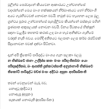
මුලින්ම පෙරවදනේ කියවෙන ආකාරයට උන්වහන්සේ
වදාරන්නේ මෙය මාංශ භක්ෂකයන් නිර්මාණයට හෝ නිර්මාංශී
අයට ගැරහීමටවත් නොවන බවයි. නමුත් මට හැඟෙන ලෙස මුලු
ග්‍රන්ථය පුරාම උන්වහන්සේ පැහැදිලිවම කියන්නේ මස්කෑම මගින්
ප්‍රණඝාත අකුසලයක් නොවන බවයි. විනය පිටකයේ භික්ෂූන්
සඳහා වැළඳීම තහනම් කරණ ලද මාංශ හැර අනික්වා ගැනීමේ
වරදක් නැති බවය. මෙහිදී අතීතයට බලපාන ලෙස කර්ම රැස්වීමක්
සිදුනොවන බවක් දක්වා සිටිනවා.
දැන් අපි ත්‍රිකෝටි පාරිශුද්ධ මාංශය ගැන සලකා බලමු
න භික්ඛවේ ජානං උද්දිස්ස කතං මංසං පරිභුංජිතබ්බං යො
පරිභුඤ්ජිතබ, බං ආපත්ති දුක්කටස්සාතී අනුජානාමි භික්ඛවේ
තිකෝටි පාරිශුද්ධ මච්ඡ මංසං අදිට්ඨං අසුතං අපරිසඛිතංති
තමන් වෙනුවෙන් මැරූ බව,
නොදුටු (අදිට්ඨං)
නොඇසූ (අසූතං)
සැකයක් නොමැති (අපරිසංඛිතං)