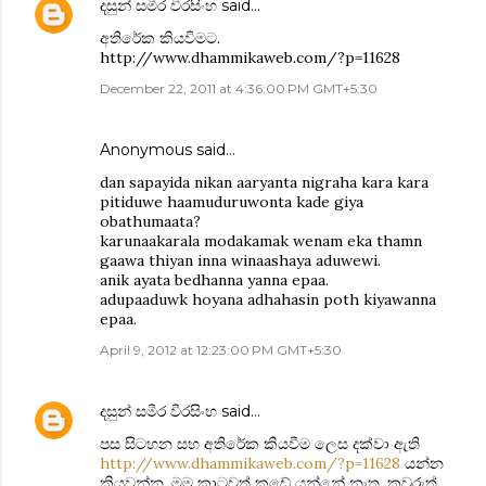
දසුන් සමීර වීරසිංහ
said…
අතිරේක කියවිමට.
http://www.dhammikaweb.com/?p=11628
December 22, 2011 at 4:36:00 PM GMT+5:30
Anonymous said…
dan sapayida nikan aaryanta nigraha kara kara
pitiduwe haamuduruwonta kade giya
obathumaata?
karunaakarala modakamak wenam eka thamn
gaawa thiyan inna winaashaya aduwewi.
anik ayata bedhanna yanna epaa.
adupaaduwk hoyana adhahasin poth kiyawanna
epaa.
April 9, 2012 at 12:23:00 PM GMT+5:30
දසුන් සමීර වීරසිංහ
said…
පස සිටහන සහ අතිරේක කියවීම ලෙස දක්වා ඇති
http://www.dhammikaweb.com/?p=11628
යන්න
කියවන්න. මම කාටවත් කඩේ යන්නේ නැත. කවුරුත්