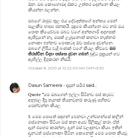
ඕන. ඔබ කොහොමද ඕකට උත්තර දෙන්නෙ කියල
කියන්න බලන්න.
ඔබගේ රාමුව තුල එය දේවදත්තගේ අන්තය මෙන්
සැලකීම හාස්‍ය ජනකයි. පුදුමෙ කියන්නෙ මට නම් ඔය
පොත කියෙව්වම ඔබට වගේ අන්තගාමී අදහසක්
ඇතිවුනේ නෑ. මසක් ලැබුනොත් කනවා නැත්නම්
නොකා ඉන්නව මොකටද ඕව පස්සෙ දුවන්නෙ.
ඔබගේ ලිපිය වැදි බණක් වගේ කියල කිව්වෙ
ඔබ
තිරස්චීන විද්‍යා පස්සෙ දුවන ගමන්
බුද්ධ පුත්‍රයන් හට
ඇඟිල්ල දිගුකරන නිසයි.
October 8, 2010 at 10:22:00 AM GMT+5:30
Dasun Sameera - දසුන් සමීර
said…
Quote "මම ඔබගෙන් ඉල්ලා සිටිනව මස් කෑමට
අනුබල දීපු තැනක් තියනවනම් කරුණු සහිතව
පෙන්වන්න කියල
1. මෙම පොතේ සඳහන් වෙනවා උන්වහන්සේ කලින්
මස්නොකා සිටියා මස් කන අයව පිලිකුළ් කරා. ඒත්
දැන් එහෙම කරන්නෑ. දැන් මස් වලඳනවා කියා. ඉතින්
දැනටත් මස්නොකා සිටින කෙනෙක් මෙම පොත කියවූ