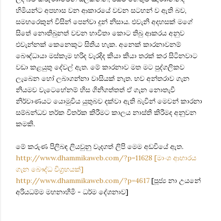
හිමියන්ට අපහාස වන ආකාරයේ වචන සටහන් ව ඇති බව,
සමහරෙකුන් විසින් පෙන්වා දුන් නිසාය. එවැනි අදහසක් මගේ
සිතේ නොතිබුනත් වචන භාවිතා කොට තිබු ආකරය අනුව
එවැන්නක් කෙනෙකුට සිතිය හැක. අනෙක් කාරනාවනම්
බෞද්ධායා මස්කෑම හරිද වැරදිද කියා කියා තරක් කර සිටිනවාට
වඩා කළයුතු දේවල් ඇත. මේ කාරනාව මත මට පුද්ගලිකව
ලැබෙන හෝ ලබාගන්නා වාසියක් නැත. භව අන්තරාව ගැන
නියමව වැටෙහේනම් හිස ගිනිගත්තත් ඒ ගැන නොතැවී
නිර්වාණයට යොමුවිය යුතුබව දක්වා ඇති බැවින් මෙවන් කාරනා
සම්බන්ධව තර්ක විතර්ක කිරීමට කාලය නාස්ති කිරීමද අනුවන
කමකි.
මේ කරුණ පිලිබඳ ලියවුනු වැදගත් ලිපි මෙම අඩවියේ ඇත.
http://www.dhammikaweb.com/?p=11628 [මාංශ ආහාරය
ගැන බෞද්ධ විග්‍රහයක්]
http://www.dhammikaweb.com/?p=4617
[පූජ්‍ය නා උයනේ
අරියධම්ම මහනාහිමි - ධර්ම දේශනාව]