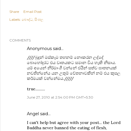
Share
Email Post
Labels:
බෞද්ධ
සිංහල
COMMENTS
Anonymous said…
////බුදුන් මස්කෑම තහනම් නොකරන ලද්දේ
බොහෝදුරට එය වෘතයකට සමාන විය හැකි නිසාය.
යම් අයෙන් නිර්මාංශී වන්නේ එයින් සත්ව ඝාතනයක්
නවතින්නේය යන උතුම් චේතනාවකින් නම් එය කුසල
කර්මයක් වන්නේමය./////
true...........
June 27, 2010 at 2:54:00 PM GMT+5:30
Angel
said…
I can't help but agree with your post... the Lord
Buddha never banned the eating of flesh,