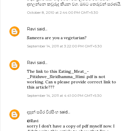
දඟලන්නෙ කවුරුද කියන වග. ඔබට තෙරුවන් සරණයි.
October 8, 2010 at 2:44:00 PM GMT+5:30
Ravi
said…
Sameera are you a vegetarian?
September 14, 2011 at 3:22:00 PM GMT+5:30
Ravi
said…
The link to this Eating_Meat_-
_Pitiduwe_Siridhamma_Himi .pdf is not
working. Can u please provide correct link to
this article???
September 14, 2011 at 4:41:00 PM GMT+5:30
දසුන් සමීර වීරසිංහ
said…
@Ravi
sorry I don't have a copy of pdf myself now. I