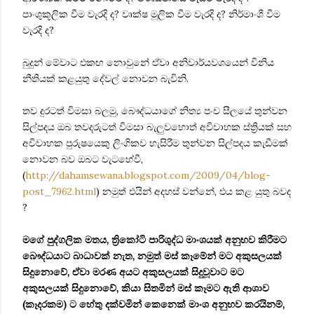
පාංශුකූලික වීම වැරදි ද? වෘක්ෂ මූලික වීම වැරදි ද? නිර්මාංශී වීම
වැරදි ද?
බුදුන් මේවාට එකඟ නොවුනේ ඒවා අනිවාර්යවශයෙන් විනිය
නීතියක් කළයුතු දේවල් නොවන බැවිනි.
තව දුරටත් විමසා බලමු, බෞද්ධයාගේ නිත්‍ය පංච සීලයේ තුන්වන
සිල්පදය ඔබ තවදරුටත් විමසා බැලුවහොත් අවිවාහක ස්ත්‍රියක් සහ
අවිවාහක පුරුෂයෙකු ලිංගිකව හැසිරීම තුන්වන සිල්පදය කැඩීමක්
නොවන බව ඔබට වැටහේවී,
(
http://dahamsewana.blogspot.com/2009/04/blog-
post_7962.html
) නමුත් එයින් අදහස් වන්නේ, එය කළ යුතු බවද
?
මගේ පුද්ගලික මතය, ත්‍රිකෝටි පාරිශුද්ධ මාංශයක් අනුභව කිරීමට
බෞද්ධයාට බාධාවක් නැත, නමුත් මස් කෑමේන් මට අකුසලයක්
සිදුනොවේ, ඒවා මරණ අයට අකුසලයක් සිදුවූවාට මට
අකුසලයක් සිදුනොවේ, කියා සිතමින් මස් කෑමට ඇති ආශාව
(කෑදරකම) ට හේතු දක්වමින් කෙනෙක් මාංශ අනුභව කරයිනම්,