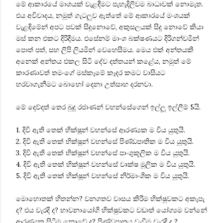
මේ ආකාරයේ මාශයක් වැළඳීමට පැහැදිලිවම බාධාවක් නොමැත.
එය අවිවාදය, නමුත් ගැටලුව ඇත්තේ මේ ආකාරයේ මංශයක්
වැළඳිමේන් අපට පවක් සිදුනොවේ, අකුසලයක් සිදු නොවේ කියා
මස් කන එකට දිරිදීමය. එසේනම් මාංශ බක්ෂණයට දිරිගන්වමින්
පොත් පත්, සහ ලිපි ලියමින් වෙහෙසීමය. මෙය එක් අන්තයකි
අනෙක් අන්තය එකල සිටි දේව දත්තයන් කළේය, නමුත් මේ
කාරණාවත් තමංගේ මස්කෑමේ කෑදර කමට වාසියට
හරවාගැනීමට බොහෝ දෙනා උත්සාහ දරනවා.
මේ දෙව්දත් තෙර බුදු රජාණන් වහන්සේගෙන් ඉල්ලූ ඉල්ලීම් 5යි.
1. දිවි ඇති තෙක් භික්ෂූන් වහන්සේ ආරණ්‍යක ම විය යුතුයි.
2. දිවි ඇති තෙක් භික්ෂූන් වහන්සේ පිණ්ඩපාතික ම විය යුතුයි.
3. දිවි ඇති තෙක් භික්ෂූන් වහන්සේ පාංශුකූලික ම විය යුතුයි.
4. දිවි ඇති තෙක් භික්ෂූන් වහන්සේ වෘක්ෂ මූලික ම විය යුතුයි.
5. දිවි ඇති තෙක් භික්ෂූන් වහන්සේ නිර්මාංශික ම විය යුතුයි.
මොහොතක් හිතන්න? වනගතව වාසය කිරීම භික්ෂුවකට අකැපැ
ද? එය වැරදි ද? භාවනායෝගි භික්ෂුවකට වඩාත් යෝග්‍යම වන්නේ
ආරණ්‍යක සිටීම නොවේ ද? පිණ්ඩපාතය වැඩීම වැරදි ද ?