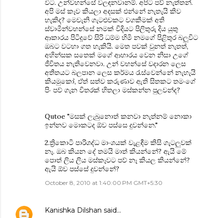
විට. උන්වහන්සේ වලඳනවානම්. අපිට පව් නැත්තන්.
අපි මස් කෑව කියලා අදසක් එන්නේ නැතැයි කිව
හැකිද? මෙවැනි ගැටළුවකට වගකීමක් අති
ස්වාමීන්වහන්සේ නමක් විදියට පිලිතුරු දිය යුතු
ආකාරය පිටිදූවේ සිරි ධම්ම හිමි නමගේ පිළිතුර බලූවිට
ඔබට වටහා ගත හැකියි. මෙත පවක් වුනත් නැතත්,
අහින්සක සතෙක් මගේ ආහාරය වෙන නිසා උගේ
ජීවිතය නැතිවෙනවා. උන් වහන්සේ වදාරන ලෙස
අතීතයට බලපාන ලෙස කර්මය රැස්වෙන්නේ නැහැයි
කියමුකෝ, ඒත් සත්ව කරුණාව ඇති සිතකට තමංගේ
පිං පව් ගැන විතරක් හිතලා මස්කන්න පුලවන්ද?
Qutoe "මසක් ලැබුනොත් කනවා නැත්නම් නොකා
ඉන්නව මොකටද ඕව පස්සෙ දුවන්නෙ."
2.ත්‍රිකොටි පාරිශද්ධ මාංශයක් වැළඳීම කිසි ගැටලුවක්
නෑ. ඔබ කියන දේ තමයි මාත් කියන්නේ? ඇයි මේ
පොත් ලිය ලිය මස්කෑවට පව් නෑ කියල කියන්නේ?
ඇයි ඕව පස්සේ දුවන්නේ?
October 8, 2010 at 1:40:00 PM GMT+5:30
Kanishka Dilshan
said…