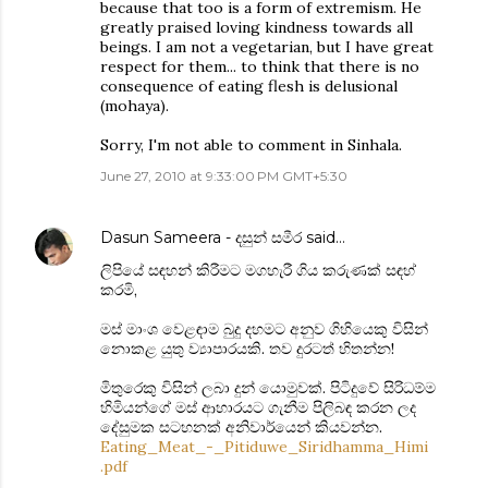
because that too is a form of extremism. He
greatly praised loving kindness towards all
beings. I am not a vegetarian, but I have great
respect for them... to think that there is no
consequence of eating flesh is delusional
(mohaya).
Sorry, I'm not able to comment in Sinhala.
June 27, 2010 at 9:33:00 PM GMT+5:30
Dasun Sameera - දසුන් සමීර
said…
ලිපියේ සඳහන් කිරීමට මගහැරී ගිය කරුණක් සඳහ්
කරමි,
මස් මාංශ වෙළඳාම බුදු දහමට අනුව ගිහියෙකු විසින්
නොකළ යුතු ව්‍යාපාරයකි. තව දුරටත් හිතන්න!
මිතුරෙකු විසින් ලබා දුන් යොමුවක්. පිටිදුවේ සිරිධම්ම
හිමියන්ගේ මස් ආහාරයට ගැනීම පිලිබඳ කරන ලද
දේසුමක සටහනක් අනිවාර්යෙන් කියවන්න.
Eating_Meat_-_Pitiduwe_Siridhamma_Himi
.pdf