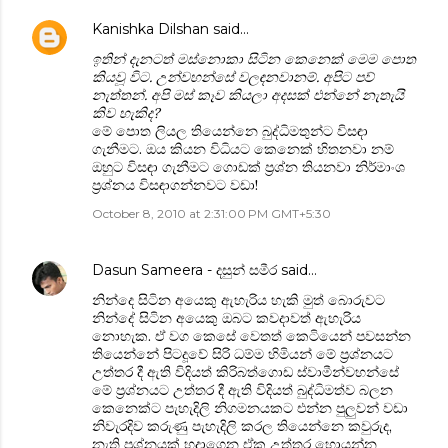
Kanishka Dilshan
said…
ඉතින් දැනටත් මස්නොකා සිටින කෙනෙක් මෙම පොත
කියවූ විට. උන්වහන්සේ වලඳනවානම්. අපිට පව්
නැත්තන්. අපි මස් කෑව කියලා අදසක් එන්නේ නැතැයි
කිව හැකිද?
මේ පොත ලියල තියෙන්නෙ බුද්ධිමතුන්ට විසඳා
ගැනීමට. ඔය කියන විධියට කෙනෙක් හිතනවා නම්
ඔහුට විසඳා ගැනීමට ගොඩක් ප්‍රශ්න තියනවා නිර්මාංශ
ප්‍රශ්නය විසඳාගන්නවට වඩා!
October 8, 2010 at 2:31:00 PM GMT+5:30
Dasun Sameera - දසුන් සමීර
said…
නින්දෙ සිටින අයෙකු ඇහැරිය හැකි මුත් බොරුවට
නින්දේ සිටින අයෙකු ඔබට කවදාවත් ඇහැරිය
නොහැක. ඒ වග කෙසේ වෙතත් කෙටියෙන් පවසන්න
තියෙන්නේ පිටදූවේ සිරි ධම්ම හිමියන් මේ ප්‍රශ්නයට
උත්තර දී ඇති විදියත් කිරිබත්ගොඩ ස්වාමීන්වහන්සේ
මේ ප්‍රශ්නයට උත්තර දී ඇති විදියත් බුද්ධිමත්ව බලන
කෙනෙක්ට පැහැදිලි නිගමනයකට එන්න පුලුවන් වඩා
නිවැරදිව කරුණු පැහැදිලි කරල තියෙන්නෙ කවුරුද,
නැති ප්‍රශ්නයක් හදාගෙන ඒක උත්තර හොයන්න