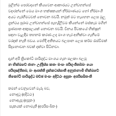
මුලින්ම පෙරවදනේ කියවෙන ආකාරයට උන්වහන්සේ
වදාරන්නේ මෙය මාංශ භක්ෂකයන් නිර්මාණයට හෝ නිර්මාංශී
අයට ගැරහීමටවත් නොවන බවයි. නමුත් මට හැඟෙන ලෙස මුලු
ග්‍රන්ථය පුරාම උන්වහන්සේ පැහැදිලිවම කියන්නේ මස්කෑම මගින්
ප්‍රණඝාත අකුසලයක් නොවන බවයි. විනය පිටකයේ භික්ෂූන්
සඳහා වැළඳීම තහනම් කරණ ලද මාංශ හැර අනික්වා ගැනීමේ
වරදක් නැති බවය. මෙහිදී අතීතයට බලපාන ලෙස කර්ම රැස්වීමක්
සිදුනොවන බවක් දක්වා සිටිනවා.
දැන් අපි ත්‍රිකෝටි පාරිශුද්ධ මාංශය ගැන සලකා බලමු
න භික්ඛවේ ජානං උද්දිස්ස කතං මංසං පරිභුංජිතබ්බං යො
පරිභුඤ්ජිතබ, බං ආපත්ති දුක්කටස්සාතී අනුජානාමි භික්ඛවේ
තිකෝටි පාරිශුද්ධ මච්ඡ මංසං අදිට්ඨං අසුතං අපරිසඛිතංති
තමන් වෙනුවෙන් මැරූ බව,
නොදුටු (අදිට්ඨං)
නොඇසූ (අසූතං)
සැකයක් නොමැති (අපරිසංඛිතං)