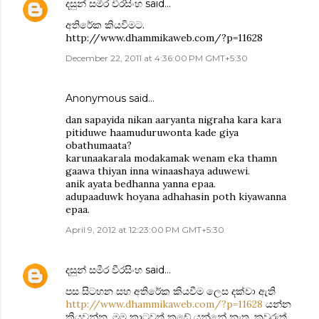
දසුන් සමීර වීරසිංහ
said…
අතිරේක කියවිමට.
http://www.dhammikaweb.com/?p=11628
December 22, 2011 at 4:36:00 PM GMT+5:30
Anonymous said…
dan sapayida nikan aaryanta nigraha kara kara
pitiduwe haamuduruwonta kade giya
obathumaata?
karunaakarala modakamak wenam eka thamn
gaawa thiyan inna winaashaya aduwewi.
anik ayata bedhanna yanna epaa.
adupaaduwk hoyana adhahasin poth kiyawanna
epaa.
April 9, 2012 at 12:23:00 PM GMT+5:30
දසුන් සමීර වීරසිංහ
said…
පස සිටහන සහ අතිරේක කියවීම ලෙස දක්වා ඇති
http://www.dhammikaweb.com/?p=11628
යන්න
කියවන්න. මම කාටවත් කඩේ යන්නේ නැත. කවුරුත්