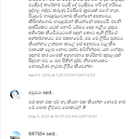
වැරදිදේ කරේනම් වැරදි දේ වැරදිමය. හරි දේ හරිමය.
පුද්ගල බද්දව කරුණු විමසීමේ ක්‍රමයක් මගේ නැත.
පිටුදවේ හාමුදුරුවොනම් කියන්නේ අසත්‍යමය,
කිරිබත්ගොඩ හාමුදුරවන් කියන්නේ සත්‍යමයි. එවනි
දෘෂ්ඨියකට යටත් නොවී ධර්මය දෙස බැලිය යුතුය.
අතිරේක කියවීමයටතේ සඳන් කොට ඇති ලිපියේ
අන්තර්ගතයට මම එකඟවෙමි. මම මේ ලිපිය පුරාවට
කියන්නට උත්සාහ කළේ මස් අනුබවය වැලකීම
වෘතයක් ලෙස නොව සත්ව අවිහින්සාව යන හේතුව
පදනම් කර යමෙක් අනුගමනය කරයිනම් කුසලයක්
සිදුවන බව ය. ඔබ සිතින් පූර්ව නිගමනයකට
නොපැමිණ නැවත ලිපිය කියවන්න.
April 9, 2012 at 1:25:00 PM GMT+5:30
අසුරයා
said…
මස් කන එක පව් නෑ කියන එක කියන්න නෙමේ නම්
මේ පොත ලිව්වෙ මොකටද? :P
May 5, 2012 at 10:37:00 AM GMT+5:30
887654
said…