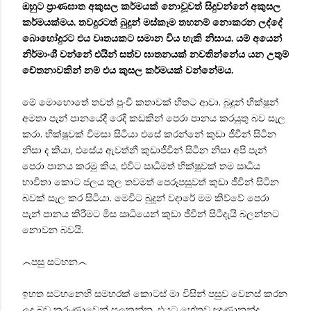
ඔහුට ප්‍රාණඝාත අකුසල කර්මයක් නොවූවත් සිදුවන්නේ අකුසල
කර්මයක්මය. තවදුරටත් බුදුන් මස්කෑම තහනම් නොකරන ලද්දේ
බොහෝදුරට එය වෘතයකට සමාන විය හැකි නිසාය. යම් අයෙන්
නිර්මාංශී වන්නේ එයින් සත්ව ඝාතනයක් නවතින්නේය යන උතුම්
චේතනාවකින් නම් එය කුසල කර්මයක් වන්නේමය.
මේ මොහොතේ තවත් පුංචි කතාවක් හිතට ආවා. බුදුන් භික්ෂුන්
අමතා පැන් පානයේදී රෙදි කඩකින් පෙරා පානය කරයුතු බව සැල
කරා. භික්ෂුවක් විමසා සිටියා එසේ කරන්නේ කුඩා ජීවීන් සිටින
නිසා ද කියා, එසේය ඇවත්නී කුඩාජීවින් සිටින නිසා අපි පැන්
පෙරා පානය කරමු කිය, එවිට ඍධිමත් භික්ෂුවක් තම ඍධිය
භාවිතා කොට ජලය තුල තවමත් පෙරූපසුවත් කුඩා ජීවින් සිටින
බවක් සැල කර සිටියා. මෙවිට බුදුන් වදාරේ මම කිව්වේ පෙරා
පැන් පානය කිරීමට මිස ඍධියෙන් කුඩා ජීවීන් සිටීදැයි බලන්නට
නොවන බවයි.
෴පසු සටහන෴
ඉහත සටහනෙහි සමහරක් කොටස් මා විසින් පසුව වෙනස් කරන
ලද බව කරුණාවෙන් සලකන්න, එයට හේතුව ඤාණානන්ද