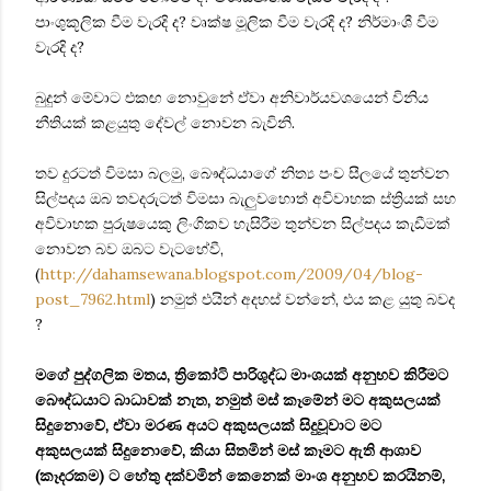
පාංශුකූලික වීම වැරදි ද? වෘක්ෂ මූලික වීම වැරදි ද? නිර්මාංශී වීම
වැරදි ද?
බුදුන් මේවාට එකඟ නොවුනේ ඒවා අනිවාර්යවශයෙන් විනිය
නීතියක් කළයුතු දේවල් නොවන බැවිනි.
තව දුරටත් විමසා බලමු, බෞද්ධයාගේ නිත්‍ය පංච සීලයේ තුන්වන
සිල්පදය ඔබ තවදරුටත් විමසා බැලුවහොත් අවිවාහක ස්ත්‍රියක් සහ
අවිවාහක පුරුෂයෙකු ලිංගිකව හැසිරීම තුන්වන සිල්පදය කැඩීමක්
නොවන බව ඔබට වැටහේවී,
(
http://dahamsewana.blogspot.com/2009/04/blog-
post_7962.html
) නමුත් එයින් අදහස් වන්නේ, එය කළ යුතු බවද
?
මගේ පුද්ගලික මතය, ත්‍රිකෝටි පාරිශුද්ධ මාංශයක් අනුභව කිරීමට
බෞද්ධයාට බාධාවක් නැත, නමුත් මස් කෑමේන් මට අකුසලයක්
සිදුනොවේ, ඒවා මරණ අයට අකුසලයක් සිදුවූවාට මට
අකුසලයක් සිදුනොවේ, කියා සිතමින් මස් කෑමට ඇති ආශාව
(කෑදරකම) ට හේතු දක්වමින් කෙනෙක් මාංශ අනුභව කරයිනම්,