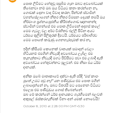
පොත ලිවීමට හේතුවූ පසුබිම ගැන ඔබට අවබෝධයක්
තිබෙනවා නම් ඔබ ඔය විධියට කතා කරන්නෙ නෑ.
ගොඩක් දෙනා වාද විවාද කරන, පින්වත් ස්වාමීන්
වහන්සේලාගෙන් නිතර නිතර විමසන දෙයක් තමයි ඔය
නිර්මාංශ ප්‍රශ්නය.පූජනීය කිරිබත්ගොඩ ඤානානන්ද
ස්වාමීන් වහන්සේ එම පොත ලිවීමෙන් අදහස් කලේ
මෙම ගැටලු වල අර්ථ විරහිතව එල්ලී සිටින අයට
ධර්මය තුලින් පිලිතුරක් දීමටයි. ධර්මයට පරිබාහිරව
මෙම පොතේ කරුණු ගෙනහැරපෑමක් කර නෑ.
ඉදින් කිසියම් කෙනෙක් වෘතයක් සමාදන් වෙලා
හිටියනම් එමගින් නිවැරදි අවබෝධය ලැබිල එම
තැනැත්තාට නිවැරදි මගට පිවිසීමට පවා එම ලබාදී ඇති
අවබෝධය හේතුවන්නට පුලුවන්. එම නිසා එය ධර්ම
දානයක්.
අනික ඔබේ මාතෘකාවේ දක්වා ඇති පරිදි
"මස් කාපං
පුතේ උඹට පවු නෑ!"
යන පණිවුඩය එම පොත මගින්
ලබාදෙන්නේ නෑ. ඔබට විතරයි මට පෙනෙන විධියට
එලෙස එම පණිවුඩය ගොස් තිබෙන්නේ.
ඔබ මේ කරන්නේ ධර්ම දානයකට ගැරහීමෙන් බලවත්
අකුසල් රැස්කරගැනීමක් විනා අන් යමක් නොවෙයි.!
October 8, 2010 at 2:28:00 PM GMT+5:30