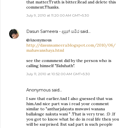
that matter.Truth is bitter.Read and delete this
comment.Thanks.
July 9, 2010 at 11:20:00 AM GMT+5:30
Dasun Sameera - දසුන් සමීර
said…
@Anonymous
http://dasunsameera.blogspot.com/2010/06/
mahawanshaya.html
see the commment did by the person who is
calling himself "Siduhath".
July 11, 2010 at 10:52:00 AM GMT+5:30
Anonymous said…
I saw that earlier.And I also guessed that was
him.And nice part was i read your comment
similar to "antharjalayata muwawi wanana
ballakuge nakuta wani " .That is very true. :D .If
you got to know what he do in real life then you
will be surprised. But sad part is such people