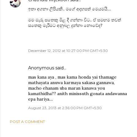
ඉතා අගනා ලිපියකි.. මගේ අදහසත් මෙයමයි....
මම මැරූ සතෙකු මිළ දී ගන්නා විට.. ඒ සමඟම තවත්
සතෙකු මැරීමට අනුබල දුන්නා නොවේද?
December 12, 2012 at 10:27:00 PM GMT+5:30
Anonymous said…
mas kana aya , mas kama honda yai thamage
mathayata anuwa karmaya sakasa gannawa,
macho ehanam uba maran kanawa you
kamathidha?? anith minissuth gonata andawanna
epa hariya....
August 23, 2013 at 2:36:00 PM GMT+5:30
POST A COMMENT