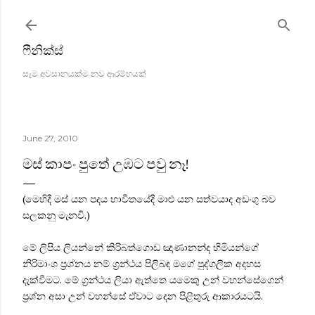
Skip to main content
ෆීනික්ස්
සෑම අවසානයක්ම නව ආරම්භයක්
June 27, 2010
මස් කාපං පුතේ උඹට පවු නෑ!
(මෙහිදී මස් යන පදය භාවිතයේදී මාළු යන සත්වයාද අඩංගු බව
සලකනු මැනවි.)
මේ ලිපිය ලියන්නේ කිරිබත්ගොඩ ඤාණානන්ද හිමියන්ගේ
නිරිමාංශ ප්‍රශ්නය නම් ග්‍රන්ථය පිලිබඳ මගේ පුද්ගලික අදහස
දැක්වීමට. මේ ග්‍රන්ථය ලියා ඇත්තෙ යමෙකු උන් වහන්සේගෙන්
ප්‍රශ්න අසා උන් වහන්සේ ඒවාට දෙන පිළිතුරු ආකාරයටයි.