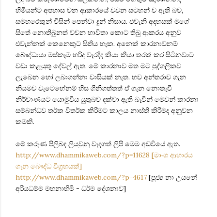
හිමියන්ට අපහාස වන ආකාරයේ වචන සටහන් ව ඇති බව,
සමහරෙකුන් විසින් පෙන්වා දුන් නිසාය. එවැනි අදහසක් මගේ
සිතේ නොතිබුනත් වචන භාවිතා කොට තිබු ආකරය අනුව
එවැන්නක් කෙනෙකුට සිතිය හැක. අනෙක් කාරනාවනම්
බෞද්ධායා මස්කෑම හරිද වැරදිද කියා කියා තරක් කර සිටිනවාට
වඩා කළයුතු දේවල් ඇත. මේ කාරනාව මත මට පුද්ගලිකව
ලැබෙන හෝ ලබාගන්නා වාසියක් නැත. භව අන්තරාව ගැන
නියමව වැටෙහේනම් හිස ගිනිගත්තත් ඒ ගැන නොතැවී
නිර්වාණයට යොමුවිය යුතුබව දක්වා ඇති බැවින් මෙවන් කාරනා
සම්බන්ධව තර්ක විතර්ක කිරීමට කාලය නාස්ති කිරීමද අනුවන
කමකි.
මේ කරුණ පිලිබඳ ලියවුනු වැදගත් ලිපි මෙම අඩවියේ ඇත.
http://www.dhammikaweb.com/?p=11628 [මාංශ ආහාරය
ගැන බෞද්ධ විග්‍රහයක්]
http://www.dhammikaweb.com/?p=4617
[පූජ්‍ය නා උයනේ
අරියධම්ම මහනාහිමි - ධර්ම දේශනාව]