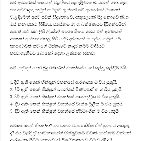
මේ ආකාරයේ මාශයක් වැළඳීමට පැහැදිලිවම බාධාවක් නොමැත.
එය අවිවාදය, නමුත් ගැටලුව ඇත්තේ මේ ආකාරයේ මංශයක්
වැළඳිමේන් අපට පවක් සිදුනොවේ, අකුසලයක් සිදු නොවේ කියා
මස් කන එකට දිරිදීමය. එසේනම් මාංශ බක්ෂණයට දිරිගන්වමින්
පොත් පත්, සහ ලිපි ලියමින් වෙහෙසීමය. මෙය එක් අන්තයකි
අනෙක් අන්තය එකල සිටි දේව දත්තයන් කළේය, නමුත් මේ
කාරණාවත් තමංගේ මස්කෑමේ කෑදර කමට වාසියට
හරවාගැනීමට බොහෝ දෙනා උත්සාහ දරනවා.
මේ දෙව්දත් තෙර බුදු රජාණන් වහන්සේගෙන් ඉල්ලූ ඉල්ලීම් 5යි.
1. දිවි ඇති තෙක් භික්ෂූන් වහන්සේ ආරණ්‍යක ම විය යුතුයි.
2. දිවි ඇති තෙක් භික්ෂූන් වහන්සේ පිණ්ඩපාතික ම විය යුතුයි.
3. දිවි ඇති තෙක් භික්ෂූන් වහන්සේ පාංශුකූලික ම විය යුතුයි.
4. දිවි ඇති තෙක් භික්ෂූන් වහන්සේ වෘක්ෂ මූලික ම විය යුතුයි.
5. දිවි ඇති තෙක් භික්ෂූන් වහන්සේ නිර්මාංශික ම විය යුතුයි.
මොහොතක් හිතන්න? වනගතව වාසය කිරීම භික්ෂුවකට අකැපැ
ද? එය වැරදි ද? භාවනායෝගි භික්ෂුවකට වඩාත් යෝග්‍යම වන්නේ
ආරණ්‍යක සිටීම නොවේ ද? පිණ්ඩපාතය වැඩීම වැරදි ද ?