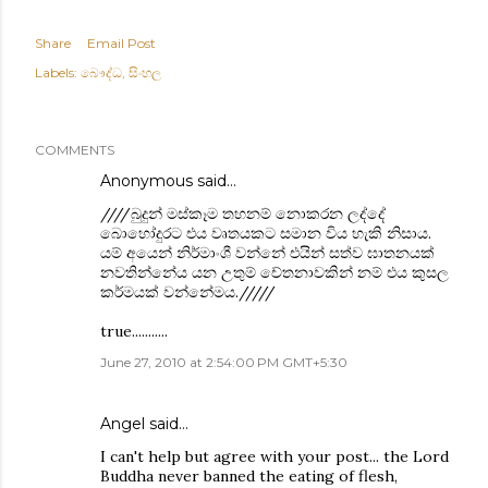
Share
Email Post
Labels:
බෞද්ධ
සිංහල
COMMENTS
Anonymous said…
////බුදුන් මස්කෑම තහනම් නොකරන ලද්දේ
බොහෝදුරට එය වෘතයකට සමාන විය හැකි නිසාය.
යම් අයෙන් නිර්මාංශී වන්නේ එයින් සත්ව ඝාතනයක්
නවතින්නේය යන උතුම් චේතනාවකින් නම් එය කුසල
කර්මයක් වන්නේමය./////
true...........
June 27, 2010 at 2:54:00 PM GMT+5:30
Angel
said…
I can't help but agree with your post... the Lord
Buddha never banned the eating of flesh,