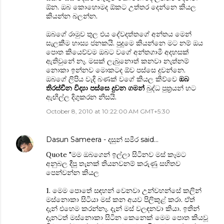
ඕන. ඔබ කොහොමද ඕකට උත්තර දෙන්නෙ කියල
කියන්න බලන්න.
ඔබගේ රාමුව තුල එය දේවදත්තගේ අන්තය මෙන්
සැලකීම හාස්‍ය ජනකයි. පුදුමෙ කියන්නෙ මට නම් ඔය
පොත කියෙව්වම ඔබට වගේ අන්තගාමී අදහසක්
ඇතිවුනේ නෑ. මසක් ලැබුනොත් කනවා නැත්නම්
නොකා ඉන්නව මොකටද ඕව පස්සෙ දුවන්නෙ.
ඔබගේ ලිපිය වැදි බණක් වගේ කියල කිව්වෙ
ඔබ
තිරස්චීන විද්‍යා පස්සෙ දුවන ගමන්
බුද්ධ පුත්‍රයන් හට
ඇඟිල්ල දිගුකරන නිසයි.
October 8, 2010 at 10:22:00 AM GMT+5:30
Dasun Sameera - දසුන් සමීර
said…
Quote "මම ඔබගෙන් ඉල්ලා සිටිනව මස් කෑමට
අනුබල දීපු තැනක් තියනවනම් කරුණු සහිතව
පෙන්වන්න කියල
1. මෙම පොතේ සඳහන් වෙනවා උන්වහන්සේ කලින්
මස්නොකා සිටියා මස් කන අයව පිලිකුළ් කරා. ඒත්
දැන් එහෙම කරන්නෑ. දැන් මස් වලඳනවා කියා. ඉතින්
දැනටත් මස්නොකා සිටින කෙනෙක් මෙම පොත කියවූ