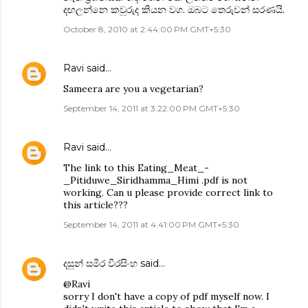
දඟලන්නෙ කවුරුද කියන වග. ඔබට තෙරුවන් සරණයි.
October 8, 2010 at 2:44:00 PM GMT+5:30
Ravi
said…
Sameera are you a vegetarian?
September 14, 2011 at 3:22:00 PM GMT+5:30
Ravi
said…
The link to this Eating_Meat_-
_Pitiduwe_Siridhamma_Himi .pdf is not
working. Can u please provide correct link to
this article???
September 14, 2011 at 4:41:00 PM GMT+5:30
දසුන් සමීර වීරසිංහ
said…
@Ravi
sorry I don't have a copy of pdf myself now. I