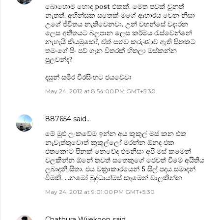
බොහොම හොද post එකක්. මෙත පවක් වුනත්
නැතත්, අහින්සක සතෙක් මගේ ආහාරය වෙන නිසා
උගේ ජීවිතය නැතිවෙනවා. උන් වහන්සේ වදාරන
ලෙස අතීතයට බලපාන ලෙස කර්මය රැස්වෙන්නේ
නැහැයි කියමුකෝ, ඒත් සත්ව කරුණාව ඇති සිතකට
තමංගේ පිං පව් ගැන විතරක් හිතලා මස්කන්න
පුලවන්ද?
දසුන් සමීර වීරසිංහට ජයවේවා
May 24, 2012 at 8:54:00 PM GMT+5:30
887654
said…
මේ මුළු ලංකවේම ඉන්න අය කුකුල් මස් කන එක
නැවැත්තුවොත් කුකුල්ලෝ මරන්න ඕනද එක
එතකොට පිනක් නෙවේද එමනිසා අපි මස් කමෙන්
වලකින්න ඕනේ තවත් සතෙකුගේ ජෙවත් වීමේ අයිතිය
ලබාදුනි සිතා. එය වක්‍රාකාරයෙන් 5 සිල් පදය සමාදන්
වීමකි. ...නමෝ බුද්ධාය!මස් කෑමෙන් වාලකින්න
May 24, 2012 at 9:01:00 PM GMT+5:30
Chathura Wijekoon
said…