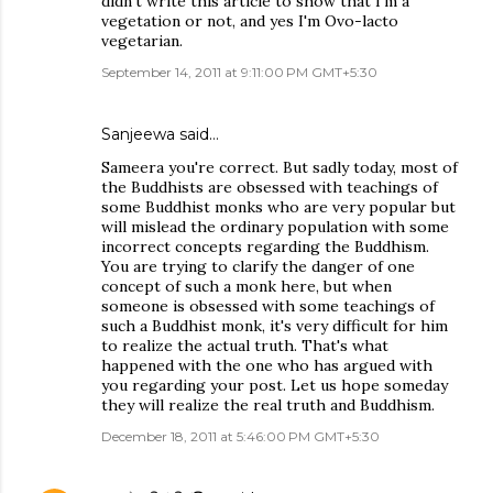
didn't write this article to show that I'm a
vegetation or not, and yes I'm Ovo-lacto
vegetarian.
September 14, 2011 at 9:11:00 PM GMT+5:30
Sanjeewa said…
Sameera you're correct. But sadly today, most of
the Buddhists are obsessed with teachings of
some Buddhist monks who are very popular but
will mislead the ordinary population with some
incorrect concepts regarding the Buddhism.
You are trying to clarify the danger of one
concept of such a monk here, but when
someone is obsessed with some teachings of
such a Buddhist monk, it's very difficult for him
to realize the actual truth. That's what
happened with the one who has argued with
you regarding your post. Let us hope someday
they will realize the real truth and Buddhism.
December 18, 2011 at 5:46:00 PM GMT+5:30