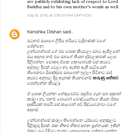
are publicly exhibiting lack of respect to Lord
Buddha and to his own mother's womb as well.
July 15, 2010 at 2:59:00 PM GMT+5:30
Kanishka Dilshan
said…
මටනම් ඔයාගෙ ලිපිය හරියට වැදිබණක් වගේ
පේන්නෙ.
උන්වහන්සේ ගේ එම පොත කියවලා ඔබට ඇතිඋනේ
ඔය අදහස නම් එය ඔබගේ තියන දුර්වලකමක් ලෙස
පිලිගන්න. මොකද ඒකෙ කොහෙවත් මස් කෑමට
අනුබල දීමක් වෙලා නෑ. ඇත්ත ඇති සැටියෙන්
තිබෙනවා මිසක්(මම ඔබගෙන් ඉල්ලා සිටිනව මස්
කෑමට අනුබල දීපු තැනක් තියනවනම්
කරුණු සහිතව
පෙන්වන්න කියල).
ඒ පොත ලියන්න හේතුවෙච්ච පසුබිම ගැන ඔබ සඳහන්
කරලා නෑ. එනම් බොහෝ බෞද්ධයන්ගෙ තියන මිත්‍ය
දෘෂ්ඨියක් තමයි මස් කෑමෙන් පව් සිද්ධවෙනවා වගේ
අදහස්.
උන්වහන්සේ කරලා තිබෙන්නෙ ධර්මයට අනුකූලව
පිළිතුරු දීමක්. ඕක නිතර නිතර අහන ප්‍රශ්නයක්. ඉතින්
ඕකට ඔය විදියට නැතුව කොහොමද උත්තර දෙන්න