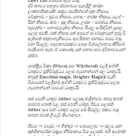
Liber Lux පොතේ ඇති පරිදි:
ද්වී තාවය මනුශ්‍ය ස්වභාවය පැහැදිලි කරන
ලාක්ශණිකයකි. සතුට පවතින්නේ දුක නිසාය,
වේදනාව - සුවය නිසාය, හොඳ - නරක නිසාය, යැංග් -
යින් නිසාය. කළු - සුදු නිසාය, උපත - මරණය නිසාය,
පැවැත්ම - නොපැවැත්ම නිසාය, සියලු සංසිද්ධීන් යුගල
ලෙස පවතී, මක් නිසාද යත් අපගේ සංවේදනයන් හුරු වී
ඇත්තේ හඳුනාගැනීමටය. අප සිතන මනසට එයට හසු
වන සියල්ල දෙකොටසකට බෙදා විශ්ලේශනය කිරීමේ
හැකියාව ඇත, ඒ කෙසේද යත් මනස පවා ද්වීතාවයෙන්
යුතුය.
ශාස්ත්‍රීය විකා (Wicca) සහ Witchcraft වලදී අග්නි
ධාතුවට ප්‍රතිවිරුද්ධය ලෙස ගැනෙන්නේ ජල ධාතුවයි.
නමුත් Enochian magic, Heigher Magick වැනි
විශයයන් වලදීනම් අග්නි ධාතුවට ප්‍රතිවිරුද්ධය ලෙස
ගැනෙන්නේ වායෝ ධාතුවයි.
පස් වෙනි ධාතුව Aither ලෙසද හැඳින්වේ. තවද තවත්
සමහර පොත් වල පස් වෙනි ධාතුව ජීවය ලෙසත්
Aither සය වන ධාතුව ලෙස මේ සියල්ල එකට බැඳ
තබන බවත් ලියැවී තිබෙනවා.
ජීවය -> වායුව -> ගින්දර -> පොලොව -> ජලය යන
දක්ශිනාවර්ත චක්‍රය නිර්මානය වීම ලෙසත්. එහි අනෙක්