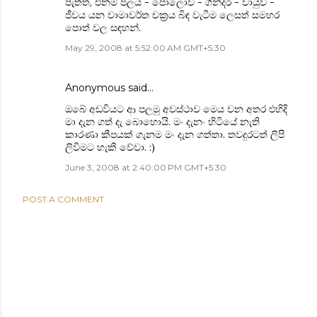
පැත්ත, එනම් ජලය - පොලොව - ගින්දර - වායුව -
ජීවය යන වාමාවර්ත චක්‍රය බිඳ වැටීම ලෙසත් සමහර
පොත් වල සඳහන්.
May 29, 2008 at 5:52:00 AM GMT+5:30
Anonymous said…
ඔබේ අඩවියට ආ පලමු අවස්ථාව මෙය වන අතර එහිදි
මා දැන ගත් දැ බොහොයි. මං දැනං හිටියේ නැති
කාරණා කීපයක් ගැනම මං දැන ගත්තා. තවදුරටත් ලිපි
ලිවිමට හැකි වේවා. :)
June 3, 2008 at 2:40:00 PM GMT+5:30
POST A COMMENT