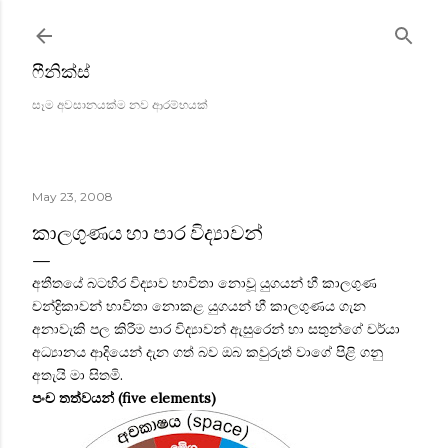
Skip to main content
ෆීනික්ස්
සෑම අවසානයක්ම නව ආරම්භයක්
May 23, 2008
කාලගුණය හා පාර විද්‍යාවන්
අතීතයේ බටහිර විද්‍යාව භාවිතා නොවූ යුගයන් හී කාලගුණ
චන්ද්‍රිකාවන් භාවිතා නොකළ යුගයන් හී කාලගුණය ගැන
අනාවැකි පල කිරීම පාර විද්‍යාවන් ඇසුරෙන් හා සතුන්ගේ චර්යා
අධ්‍යානය ආදියෙන් දැන ගත් බව ඔබ කවුරුත් වාගේ පිළි ගනු
අතැයි මා සිතමි.
පංච තත්වය‍න් (five elements)