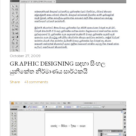
October 27, 2009
GRAPHIC DESIGNING සඳහා සිංහල
යුනිකේත නිර්මාණය සාර්ථකයි
Share
41 comments