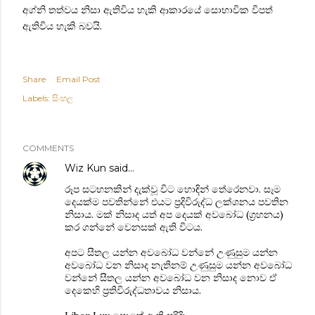
අග්නි තත්වය නිසා ඇතිවිය හැකි ආකාරයේ ‍සොභාවික විපත්
ඇතිවිය හැකි බවයි.
Share
Email Post
Labels:
සිංහල
COMMENTS
Wiz Kun
said…
රූප සටහනකින් දැක්වූ විට හොඳින් තේරෙනවා. සෑම
දෙයක්ම පවතින්නේ එයට ප්‍රදිවිරුද්ධ ලක්ශනය පවතින
නිසාය. මක් නිසාද යත් අප දෙයක් අවබෝධ (ග්‍රහනය)
කර ගන්නේ වෙනසක් ඇති විටය.
අපට සීතල යන්න අවබෝධ වන්නේ උණුසුම යන්න
අවබෝධ වන නිසාද නැතිනම් උණුසුම යන්න අවබෝධ
වන්නේ සීතල යන්න අවබෝධ වන නිසාද නොව ඒ
දෙකෙහි ප්‍රතිවිරුද්ධතාවය නිසාය.