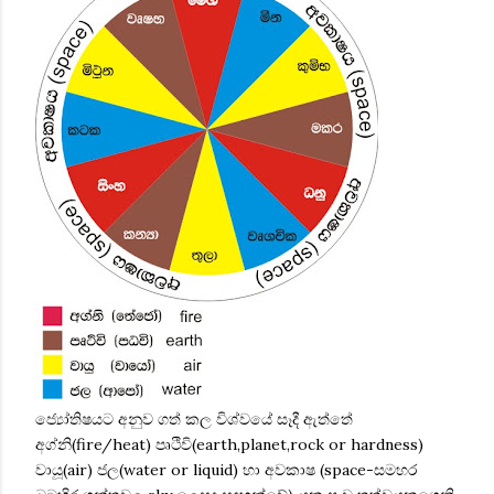
ජ්‍යෝතිෂයට අනුව ගත් කල විශ්වයේ සෑදී ඇත්තේ
අග්නි(fire/heat) පෘථිවි(earth,planet,rock or hardness)
වායූ(air) ජල(water or liquid) හා අවකාෂ (space-සමහර