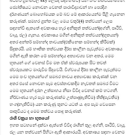
බටහිර ග්‍රන්තවල sky ලෙසද සඳහන්වේ) යන පංච තත්වය‍නගෙනි.
ජ්‍යෝතිෂයට නොවන වෙනත් පාරාවිද්‍යාවන් හා පෙරදිග
දර්ශණයන් බොහෝමයක මේ බව මේ ආකරයෙන්ම පිළි‍ ගැනෙන
කරුණක්. සමහර ග්‍රන්ත වල මෙය චතුර්(4) තත්වයන් ලෙස
සඳහන්වී ඇතතේ අවකාෂය හැර අනිකුත් තත්වයන්(අග්නි, පෘථිවි,
වායූ, ජල) ගැනය. අවකාෂය මගින් අනිකුත් තත්වයන්(භූතයන්)
අතර අන්තර් සම්භන්ද තාවයක්(එකිනෙක සම්භන්ද කිරීමක්)
සිදුකරයි. යම් භෟතික තත්වයක දීර්ඝ කාලීන පැවැත්මට අවකාෂය
මගින් ඇති කරන මේ සම්භන්දය අත්‍යාවශ්‍ය වන අතර, මෙම
භූතයන් ගේ වෙනස් වීම මත ඒක් ‍ස්ව‍රූපයක සිට තවත්
ස්‍වරූපයකට මාරුවීම සිදුවෙයි. විශ්වයේ දීර්ඝ කාලීන පැවැත්මට
මෙම පංච භූතයන්ගේ සමබර තාවය අත්‍යාවෂ්‍ය කරුණක් වන
අතර එසේ නොවන සෑම අවස්තාවකදීම නැවතත් සමබර වීමට
මෙම භූතයන් දරන උත්සාහය නිසා විවිද වෙනස් කම් හටගනී.
නිර්වාණය හැර සෑම කරුණක්ම උත්පාද(ඇතිවීම) තිති(පැවතීම)
භංග(නැතිවීම) යන කරුණු තුනට යටත් ය. අප සැම වෙසෙන
පෘතුවියට ද මෙම තත්වය පොදු‍ කරුණක්.
රාශි චක්‍රය හා භූතයෝ
ඉහත සටහනේ දක්වා ඇත්තේ විවිද රාශීන් තුල අග්නි, පෘථිවි, වායූ,
ජල යන තත්වයන් පිහිටා ඇති ආකාරයයි. අවකාෂය සඳහා වෙනම