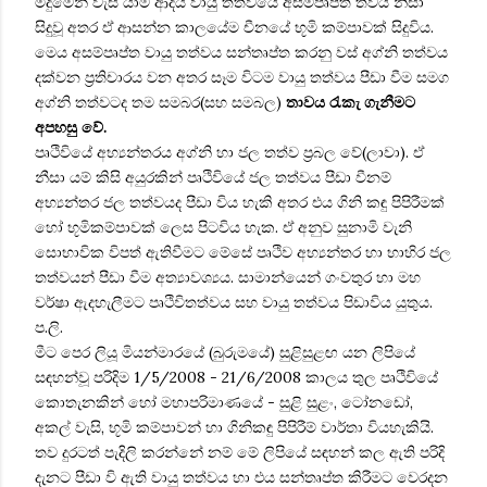
මීදුමෙන් වැසී යාම ආදීය වායු තත්වයේ අසම්පෘප්ත තවය නිසා
සිදුවූ අතර ඒ ආසන්න කාලයේම චීනයේ භූමි කම්පාවක් සිදුවිය.
මෙය අසම්පෘප්ත වායු තත්වය සන්තෘප්ත කරනු වස් අග්නි තත්වය
දක්වන ප්‍රතිචාරය වන අතර සෑම විටම වායු තත්වය පීඩා වීම සමග
අග්නි තත්වටද තම සමබර(සහ සමබල)
තාවය රැකැ ගැනීමට
අපහසු වේ.
පෘථිවියේ අභ්‍යන්තරය අග්නි හා ජල තත්ව ප්‍රබල වේ(ලාවා). ඒ
නීසා යම් කිසි අයුරකින් පෘථිවියේ ජල තත්වය පීඩා වීනම්
අභ්‍යන්තර ජල තත්වයද පීඩා විය හැකි අතර එය ගිනි කඳු පිපිරීමක්
හෝ භූමිකම්පාවක් ලෙස පිටවිය හැක. ඒ අනුව සුනාමි වැනි
සොභාවික විපත් ඇතිවීමට මේසේ පෘථිව අභ්‍යන්තර හා භාහිර ජල
තත්වයන් පීඩා වීම අත්‍යාවශ්‍යය. සාමාන්යෙන් ගංවතුර හා මහ
වර්ෂා ඇදහැලීමට පෘථිවිතත්වය සහ වායු තත්වය පිඩාවිය යුතුය.
ප.ලි.
මීට පෙර ලියූ මියන්මාරයේ (බුරුම‍යේ) සුළිසුළඟ යන ලිපියේ
සඳහන්වූ පරිදිම 1/5/2008 - 21/6/2008 කාලය තුල ‍පෘථිවියේ
කොතැනකින් හෝ මහාපරිමාණයේ - සුළි සුළං, ටෝනඩෝ,
අකල් වැසි, භූමි කම්පාවන් හා ගිනිකඳු පිපිරීම් වාර්තා වියහැකියි.
තව දුරටත් පැදිලි කරන්නේ නම් මේ ලිපියේ සඳහන් කල ඇති පරිදි
දැනට පීඩා වි ඇති වායු තත්වය හා එය සන්තෘප්ත කිරීමට වෙරදන