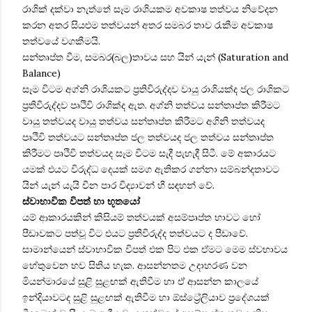
රාශික් දක්වා නැත්තේ සෑම රාශියකම අවකාෂ තත්වය නිවේදන
කරන අතර සියළුම තත්වයන් අතර සමබර තාව රැකීම අවකාෂ
තත්වයේ වගකීමයි.
සන්තෘප්ත වීම, සමබර(බල)තාවය සහ යින් යැන් (Saturation and
Balance)
සෑම විටම අග්නි රාශියකට ප්‍රතිවිරුද්දව වායු රාශියක්ද ජල රාශිකට
ප්‍රතිවිරුද්දව පෘථිවි රාශික්ද ඇත. අග්නි තත්වය සන්තෘප්ත කිරීමට
වායු තත්වයද වායු තත්වය සන්තෘප්ත කිරීමට අගිනි තත්වයද
පෘථිවි තත්වයට සන්තෘප්ත ජල තත්වයද ජල තත්වය සන්තෘප්ත
කිරීමට පෘථිවි තත්වයද සෑම විටම සැදී පැහැදී සිටී. මේ අකාරයට
යමක් එයට විරුද්ධ දෙයක් සමග ඇතිකර ගන්නා සම්බන්දතාවට
යින් යැන් යැයි චීන පාර විද්‍යාවන් හී සඳහන් වේ.
ස්වාභාවික විපත් හා භූතයෝ
යම් ආකාරයකින් කිසියම් තත්වයක් අසම්පෘප්ත භාව‍ට හෝ
පීඩාවකට පත්වූ විට එයට ප්‍රතිවිරුද්ද තත්වයට ද පීඩාවේ.
සාමාන්යෙන් ස්වාභාවික විපත් එක පිට එක ඒමට මෙම ස්වභාවය
හේතුවෙන භව සිතිය හැක. ආසන්නතම උදාහරණ වන
මියන්මාරයේ සුළි සුළඟක් ඇතිවීම හා ඒ ආසන්න කාලයේ
ඉන්දියාවටද සුළි සුළඟක් ඇතිවීම හා ඕස්ට්‍රේලියාව ප්‍රදේශයක්