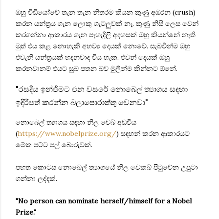
ඔහු වීඩියෝවේ තැන තැන නිතරම කියන කුණු අඹරන (crush)
කරන යන්ත්‍රය ගැන ලොකු ගැටලුවක් නෑ. කුණු නිසි ලෙස වෙන්
කරගන්නා ආකාරය ගැන පැහැදිලි අදහසක් ඔහු කියන්නේ නැති
මුත් එය කළ නොහැකි අභව්‍ය දෙයක් නොවේ. සැබවින්ම ඔහු
එවැනි යන්ත්‍රයක් හදනවාද විය හැක. එවන් දෙයක් ඔහු
කරනවානම් එයට සුබ පතන බව මුලින්ම කින්නට ඕනේ.
"රසදිය ඉන්ජිමට එන වසරේ නොබෙල් ත්‍යාගය සඳහා
ඉදිරිපත් කරන්න බලාපොරාත්තු වෙනවා"
නොබෙල් ත්‍යාගය සඳහා නිල වෙබ් අඩවිය
(
https://www.nobelprize.org/
) සඳහන් කරන ආකාරයට
මේක පට්ට පල් බොරුවක්.
පහත කොටස නොබෙල් ත්‍යාගයේ නිල වෙකබ් පිටුවේන උපුටා
ගන්නා ලද්දක්.
"No person can nominate herself/himself for a Nobel
Prize."