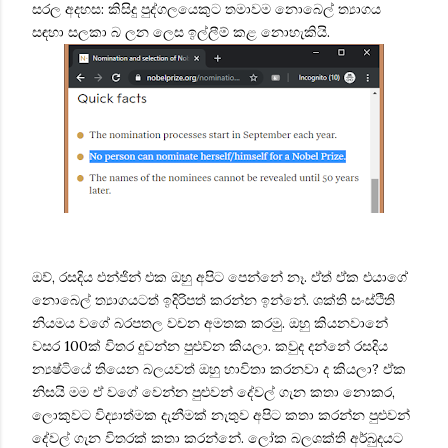
සරල අදහස: කිසිදු පුද්ගලයෙකුට තමාවම නොබෙල් ත්‍යාගය
සඳහා සලකා බ ලන ලෙස ඉල්ලීම් කළ නොහැකියි.
ඔව්, රසදිය එන්ජින් එක ඔහු අපිට පෙන්නේ නෑ. ඒත් ඒක එයාගේ
නොබෙල් ත්‍යාගයටත් ඉදිරිපත් කරන්න ඉන්නේ. ශක්ති සංස්ථිති
නියමය වගේ බරපතල වචන අමතක කරමු. ඔහු කියනවානේ
වසර 100ක් විතර දුවන්න පුළුව්න කියලා. කවුද දන්නේ රසදිය
න්‍යෂ්ටියේ තියෙන බලයවත් ඔහු භාවිතා කරනවා ද කියලා? ඒක
නිසයි මම ඒ වගේ වෙන්න පුළුවන් දේවල් ගැන කතා නොකර,
ලොකුවට විද්‍යාත්මක දැනීමක් නැතුව අපිට කතා කරන්න පුළුවන්
දේවල් ගැන විතරක් කතා කරන්නේ. ලෝක බලශක්ති අර්බුදයට