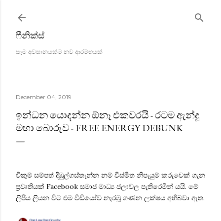
Skip to main content
ෆීනික්ස්
සෑම අවසානයක්ම නව ආරම්භයක්
December 04, 2019
ඉන්ධන යොදන්න ඕනෑ එකවරයි - රටම ඇන්දූ
මහා බොරුව - FREE ENERGY DEBUNK
විකුම් සම්පත් දිඹුල්ගස්තැන්න නම් විස්මිත නිපැයුම් කරුවෙක් ගැන
ප්‍රවෘතියක් Facebook සමාජ මාධ්‍ය ජලාවල පැතිරෙමින් යයි. මේ
ලිපිය ලියන විට එම වීඩියෝව නැරඹූ ගණන ලක්ෂය අභිබවා ඇත.