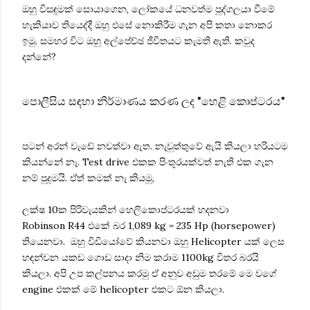
ඔහු විසඳුමක් සොයාගෙන, ලෝකයේ ධනවත්ම පුද්ගලයා වීමේ
හැකියාව තියෙද්දී ඔහු එසේ නොකිරීම ගැන අපි කතා නොකර
ඉමු. සමහර විට ඔහු අල්පේච්ඡ ජීවිතයට කැමති ඇති. කවුද
දන්නේ?
පොලීසිය සඳහා නිර්මාණය කරණ ලද "හෙළි කොප්ටරය"
පටන් අරන් වැඩේ නවත්වා ඇත. නැවුත්තුවේ ඇයි කියලා හරියටම
කියන්නේ නෑ. Test drive එකක පිංතූරයක්වත් නැති එක ගැන
නම් පුදුමයි. ඒත් කමක් නෑ කියමු,
ලක්ෂ 10ක පිරිවැයකින් හෙලිකොප්ටරයක් හදනවා
Robinson R44 එකේ බර 1,089 kg = 235 Hp (horsepower)
තියෙනවා. ඔහු විඩියෝවේ කියනවා ඔහු Helicopter යක් ලෙස
හඳන්වන යකඩ ගොඩ සාදා නිම කරාම 1100kg විතර බරයි
කියලා. අපි උප කල්පනය කරමු ඒ අනුව අඩුම තරමේ මෙ වගේ
engine එකක් මේ helicopter එකට ඕන කියලා.