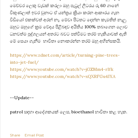
මෙච්චර ලෙකු වැඩක් කරලා ඔහු පැට්‍රල් ලීටරය රු 60 ගානේ
විකුණලාත් ඉවර වුනාට ඒ යන්ත්‍රය ක්‍රියා කරන ආකාරය ගැන
විඩියෝ එකක්වත් අරන් නෑ. මේවා පිටතට දෙන්න කැමතිත් නෑලු.
ඔහුට ඔහුගේ ක්‍රම වේදය පිළිබඳව අයිතිය 100% තබාගෙන ලොව
ධනවත්ම පුද්ගලයන් අතරට බවට පත්වීමට තරම් හැකියාවක් ඇති
මේ සෙයා ගැනීම භාවිතා නොකරන්න තරම් ඔහු අහින්සකයි.
https://www.zdnet.com/article/turning-pine-trees-
into-jet-fuel/
https://www.youtube.com/watch?v=jGZMm4-rIfk
https://www.youtube.com/watch?v=xQXRFGu4JXA
--Update--
patrol සඳහා ආදේශකයක් ලෙස, bioethanol භාවිතා කළ හැක.
Share
Email Post