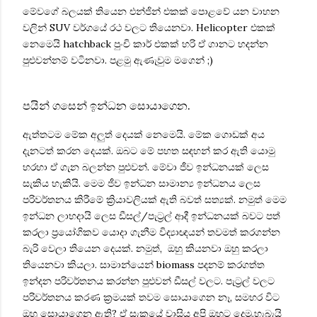
මේවගේ බලයක් තියෙන එන්ජින් එකක් පොළවේ යන වාහන
වලින් SUV වර්ගයේ රථ වලට තියෙනවා. Helicopter එකක්
නෙමෙයි hatchback පුංචි කාර් එකක් හරි ඒ ගානට හදන්න
පුළුවන්නම් වටිනවා. පළමු ඇණැවුම මගෙන් ;)
පයින් ගසෙන් ඉන්ධන සොයාගෙන.
ඇත්තටම මේක අලුත් දෙයක් නෙමෙයි. මේක ගොඩක් අය
දැනටත් කරන දෙයක්. ඔබට මේ පහත සඳහන් කර ඇති යොමු
හරහා ඒ ගැන බලන්න පුළුවන්. මේවා ජීව ඉන්ධනයක් ලෙස
සැකිය හැකියි. මෙම ජීව ඉන්ධන සාමාන්‍ය ඉන්ධනය ලෙස
පරිවර්තනය කිරීමේ ක්‍රියාවලියක් ඇති බවත් සත්‍යක්. නමුත් මෙම
ඉන්ධන ලාභදායි ලෙස ඩීසල්/පැට්‍රල් ආදී ඉන්ධනයක් බවට පත්
කරලා ප්‍රයෝගිකව යොදා ගැනීම විද්‍යාඥයන් තවමත් කරගන්න
බැරි වෙලා තියෙන දෙයක්. නමුත්, ඔහු කියනවා ඔහු කරලා
තියෙනවා කියලා. සාමාන්යෙන් biomass පදනම් කරගත්ත
ඉන්දන පරිවර්තනය කරන්න පුළුවන් ඩීසල් වලට. පැට්‍රල් වලට
පරිවර්තනය කරණ ක්‍රමයක් තවම සොයාගෙන නෑ, සමහර විට
ඔහු සොයාගෙන ඇති? ඒ සැකයේ වාසිය අපි ඔහුට දෙමු.හැබැයි