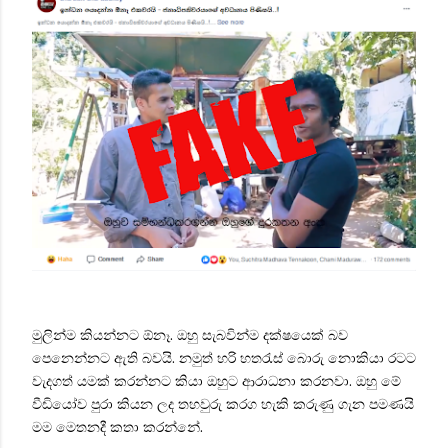
මුලින්ම කියන්නට ඕනෑ. ඔහු සැබවින්ම දක්ෂයෙක් බව
පෙනෙන්නට ඇති බවයි. නමුත් හරි හතරැස් බොරු නොකියා රටට
වැදගත් යමක් කරන්නට කියා ඔහුට ආරාධනා කරනවා. ඔහු මේ
වීඩියෝව පුරා කියන ලද තහවුරු කරග හැකි කරුණු ගැන පමණයි
මම මෙතනදී කතා කරන්නේ.