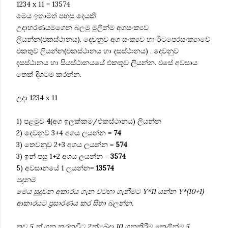
1234 x 11 = 13574
මෙය ඉතාමත් පහසු දෙයකි
උදාහරණයම‍ගෙන බලමු මුලින්ම අගසංක්‍යව
ලියන්න(එකස්ථානය). දෙවනුව අග සංක්‍යව හා ඊටපෙරසංක්‍යාවේ
එකතුව ලියන්න(එකස්ථානය හා දසස්ථානය) . දෙවනුව
දසස්ථානය හා සියස්ථානයයේ එකතුව ලියන්න. එසේ අවසාය
තෙක් දිගටම කරන්න.
උදා 1234 x 11
1) පළමුව
4
(අග ඉලක්කම/එකස්ථානය) ලියන්න
2) දෙවනුව 3+4 අගය ලයන්න =
74
3) තෙවනුව 2+3 අගය ලයන්න =
574
3) ඉන් පසු 1+2 අගය ලයන්න =
3574
5) අවසානයේ 1 ලයන්න=
13574
පදනම
මෙය සුදුවන අකාරය ගැන වටහා ගැනීමට Y*11 යන්න Y*(10+1)
ආකාරයට ප්‍රසාරණය කර සිතා බලන්න.
තව 5 න් ගුන කරනවිට 2න්බේදා 10 ගුනකිරීම කෙලින්ම 5