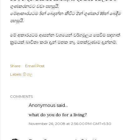
ගුණකරනවට වඩා පහසුයි.
මේආකාරයටම 5න් බෙදන්න කීවි‍ට 2න් ගුණකර 10න් බෙදීම
පහසුයි.
මේ අකාරයටම ආසන්න වශයෙන් වර්ගමූලය සෙවීම සඳහාත්
ක්‍රමයක් බාවිතා කරා දැන් මතක නෑ. මතක්වුණාම දැන්නම්.
Share
Email Post
Labels:
සිංහල
COMMENTS
Anonymous said…
what do you do for a living?
November 26, 2008 at 2:56:00 PM GMT+5:30