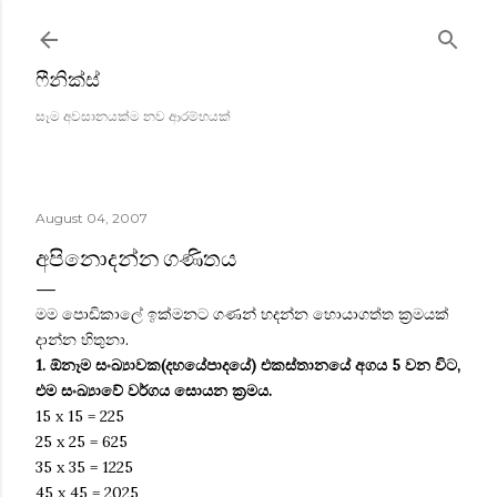
Skip to main content
ෆීනික්ස්
සෑම අවසානයක්ම නව ආරම්භයක්
August 04, 2007
අපිනොදන්න ගණිතය
මම පොඩිකාලේ ඉක්මනට ගණන් හදන්න හොයාගත්ත ක්‍රමයක්
දාන්න ‍හිතුනා.
1. ඕනෑම සංඛ්‍යාවක(දහයේපාදයේ) එකස්තානයේ අගය 5 වන විට,
එම සංඛ්‍යාවේ වර්ගය සොයන ක්‍රමය.
15 x 15 = 225
25 x 25 = 625
35 x 35 = 1225
45 x 45 = 2025