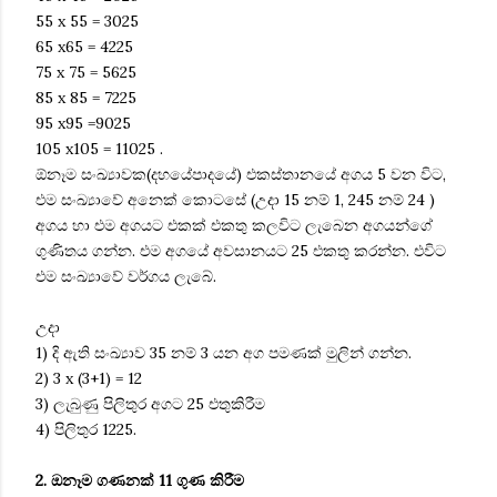
55 x 55 = 3025
65 x65 = 4225
75 x 75 = 5625
85 x 85 = 7225
95 x95 =9025
105 x105 = 11025 .
ඕනෑම සංඛ්‍යාවක(දහයේපාදයේ) එකස්තානයේ අගය 5 වන විට,
එම සංඛ්‍යාවේ අනෙක් කොටසේ (උදා 15 නම් 1, 245 නම් 24 )
අගය හා එම අගයට එකක් එකතු කලවිට ලැබෙන අගයන්ගේ
ගුණිතය ගන්න. එම අගයේ අවසානයට 25 එකතු කරන්න. එවිට
එම සංඛ්‍යාවේ වර්ගය ලැබේ.
උදා
1) දි ඇති සංඛ්‍යාව 35 නම් 3 යන අග පමණක් මුලින් ගන්න.
2) 3 x (3+1) = 12
3) ලැබුණු පිලිතුර අගට 25 එතුකිරීම
4) පිලිතුර 1225.
2. ඔනෑම ගණනක් 11 ගුණ කිරීම