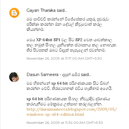
Gayan Tharaka
said…
මම පාවිච්චි කරන්නේ වි‍ජේසේකර යතුරු පුවරුව.
පරීක්ෂා කරන්න ඕන දේවල් කිවුවොත් කරල
කියන්නම්.
මෙය XP 64bit SP1 වල සිට SP2 වෙත යාවත්කාල
කල නමුත් සිංහල යුනිකේත ස්ථාපනය කල නොහැක.
තිර පිටපතක් ඔබට විද්‍යුත් තැපෑලෙන් එවන්නම්.
November 26, 2009 at 11:17:00 AM GMT+5:30
Dasun Sameera - දසුන් සමීර
said…
මම හිතන්නේ xp 64 bit පරිගණකයක සිට ඩීබග්
කරන්න වේවි. තිරසටහනක් එවිය හැකිනම් අගෙයි.
xp 64 bit පරිගණකයක සිංහල නිවැරදිව දර්ශණය
කරගැනීමට මේක්‍රමය උත්සාහ කරලබලන්න.
http://dasunsameera.blogspot.com/2009/05/
windows-xp-x64-edition.html
November 26, 2009 at 11:34:00 AM GMT+5:30