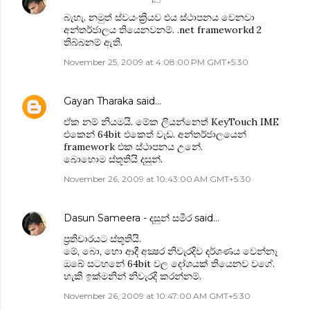
බැහැ. නමුත් ස්වයංක්‍රියව එය ස්ථාපනය වෙනවා
අන්තර්ජාලය තියෙනවනම්. .net frameworkd 2
තිබ්බනම් ඇති.
November 25, 2009 at 4:08:00 PM GMT+5:30
Gayan Tharaka
said…
ඒක නම් නියමයි. මේක ලියන්නෙත් KeyTouch IME
එකෙන් 64bit එකෙත් වැඩ. අන්තර්ජාලයෙන්
‍framework එක ස්ථාපනය උනේ.
බොහොම ස්තූතියි දසුන්.
November 26, 2009 at 10:43:00 AM GMT+5:30
Dasun Sameera - දසුන් සමීර
said…
ප්‍රතිචාරයට ස්තූතියි.
මේ, බො‍, හො ආදී අක්‍ෂර නිවැරදිව දර්ශණය වෙන්නෑ
ඔබේ සටහනේ 64bit වල දෝශයක් තියෙනව වගේ.
හැකි ඉක්මනින් නිවැරදි කරන්නම්.
November 26, 2009 at 10:47:00 AM GMT+5:30