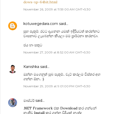
dows-xp-64bit.html
November 26, 2009 at 11:59:00 AM GMT+5:30
kotuwegedara.com
said…
සුභ පැතුම්. රටට දැනෙන යමක් ‍ඉදිරියටත් කරන්නට
වාසනාව ලැබෙන්න කියලා මම ප්‍රා‍ර්ථනා කරනවා.
ජය හා සතුට
November 27, 2009 at 8:52:00 AM GMT+5:30
Kanishka
said…
ඔන්න මගෙනුත් සුබ පැතුම්.. චැට් කරලම විස්තර අහ
ගන්න ඕන.. :)
November 29, 2009 at 9:01:00 PM GMT+5:30
මාස්ටර්
said…
.NET Framework එක Download ක‍ර ගන්නේ
නැතිව Install ක‍ර ගන්න විදියක් නැත්ද