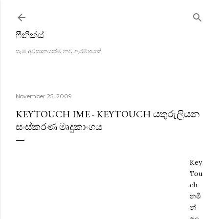
Skip to main content
ෆීනික්ස්
සෑම අවසානයක්ම නව ආරම්භයක්
November 25, 2009
KEYTOUCH IME - KEYTOUCH යතුරුලියන
සංස්කරණ මෘදුකාංගය
Key
Tou
ch
නමි
න්
අලු