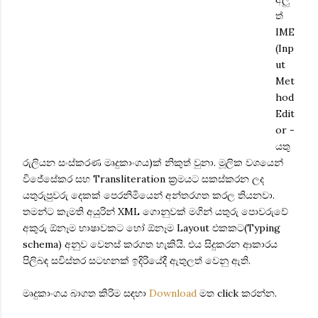
ත්
IME
(Inp
ut
Met
hod
Edit
or -
යතු
රුලියන සංස්කරණ මෘදුකාංගය)ක් නිකුත් වුනා. මූලික වශයෙන්
විජේසේකර සහ Transliteration ක්‍රමයට සකස්කරන ලද
යතුරුපුවරු දෙකක් පෙරනිමියෙන් අන්තරගත කරල තියනවා.
‍තමන්ට කැමති අයුරින් XML ගොනුවක් මගින් යතුරු පොවරුවේ
අකුරු ඕනෑම භාෂාවකට හෝ ඕනෑම Layout එකකට(Typing
schema) අනුව වෙනස් කරගත හැකියි. එය සිදුකරන ආකාරය
පිලිබඳ සවිස්තර සටහනක් ඉදිරියේදී ඇතුලත් වෙනු ඇති.
මෘදුකාංගය බාගත කිරිම සඳහා
Download
මත click කරන්න.