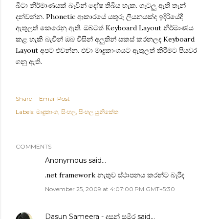
බීටා නිර්මාණයක් බැවින් දෝෂ තිබිය හැක. ගැටලු ඇති තැන්
දන්වන්න. Phonetic ආකාරයේ යතුරු ලියනයක්ද ඉදිරියේදී
ඇතුලත් කෙරෙනු ඇති. ඔබටත් Keyboard Layout නිර්මාණය
කළ හැකි බැවින් ඔබ විසින් අලුතින් සකස් කරනලද Keyboard
Layout අපට එවන්න. එවා මෘදුකාංගයට ඇතුලත් කිරීමට පියවර
ගනු ඇති.
Share
Email Post
Labels:
මෘදුකාංග
සිංහල
සිංහල යුනිකේත
COMMENTS
Anonymous said…
.net framework නැතුව ස්ථාපනය කරන්ට බැරිද
November 25, 2009 at 4:07:00 PM GMT+5:30
Dasun Sameera - දසුන් සමීර
said…