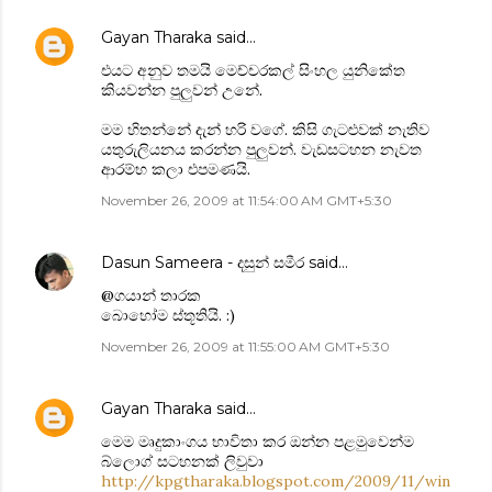
Gayan Tharaka
said…
එයට අනුව තමයි මෙච්චරකල් සිංහල යුනිකේත
කියවන්න පුලුවන් උනේ.
මම හිතන්නේ දැන් හරි වගේ. කිසි ගැටළුවක් නැතිව
යතුරුලියනය කරන්න පුලුවන්. වැඩසටහන නැවත
ආරම්භ කලා එපමණයි.
November 26, 2009 at 11:54:00 AM GMT+5:30
Dasun Sameera - දසුන් සමීර
said…
@ගයාන් තාරක
බොහෝම ස්තූතියි. :)
November 26, 2009 at 11:55:00 AM GMT+5:30
Gayan Tharaka
said…
මෙම මෘදුකාංගය භාවිතා කර ඔන්න පළමුවෙන්ම
බ්ලොග් සටහනක් ලිවුවා
http://kpgtharaka.blogspot.com/2009/11/win