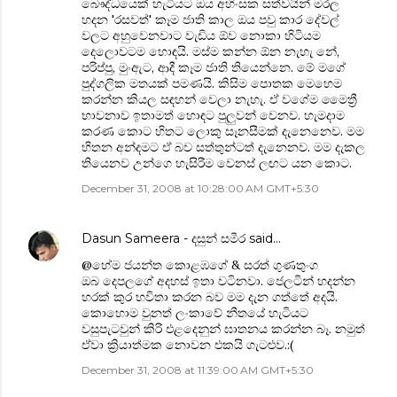
බෞද්ධයෙක් හැටියට ඔය අහිංසක සත්වයින් මරල
හදන 'රසවත්' කෑම ජාති කාල ඔය පවු කාර දේවල්
වලට අහුවෙනවාට වැඩිය ඕව නොකා හිටියම
දෙලොවටම හොඳයි. මස්ම කන්න ඕන නැහැ නේ,
පරිප්පු, මුංඇට, ආදී කෑම ජාති තියෙන්නෙ. මේ මගේ
පුද්ගලික මතයක් පමණයි. කිසිම පොතක මෙහෙම
කරන්න කියල සඳහන් වෙලා නැහැ. ඒ වගේම මෛත්‍රී
භාවනාව ඉතාමත් හොඳට පුලුවන් වෙනව. හැමදාම
කරණ කොට හිතට ලොකු සෑනසීමක් දැනෙනෙව. මම
හිතන අන්දමට ඒ බව සත්තුන්ටත් දැනෙනව. මම දැකල
තියෙනව උන්ගෙ හැසිරීම වෙනස් ලඟට යන කොට.
December 31, 2008 at 10:28:00 AM GMT+5:30
Dasun Sameera - දසුන් සමීර
said…
@හේම ජයන්ත කොළඹගේ & සරත් ගුණතුංග
ඔබ දෙපලගේ අදහස් ඉතා වටිනවා. ජෙලටින් හදන්න
හරක් කුර භවිතා කරන බව මම දැන ගත්තේ අදයි.
කොහොම වුනත් ලංකාවේ නීතයේ හැටියට
වසුපැටවුන් කිරි එළදෙනුන් ඝාතනය කරන්න බෑ. නමුත්
ඒවා ක්‍රියාත්මක නොවන එකයි ගැටළුව.:(
December 31, 2008 at 11:39:00 AM GMT+5:30