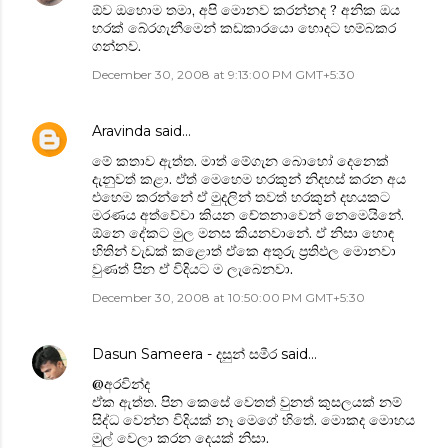
ඕව ඔහොම තමා, අපි මොනව කරන්නද ? අනික ඔය
හරක් බේරගැනීමෙන් කඩකාරයො හොදට හම්බකර
ගන්නව.
December 30, 2008 at 9:13:00 PM GMT+5:30
Aravinda
said…
මේ කතාව ඇත්ත. මාත් මේගැන බොහෝ දෙනෙක්
දැනුවත් කළා. ඒත් මෙහෙම හරකුන් නිදහස් කරන අය
එහෙම කරන්නේ ඒ මුදලින් තවත් හරකුන් දහයකට
මරණය අත්වේවා කියන චේතනාවෙන් නෙමෙයිනේ.
ඕනෙ දේකට මුල මනස කියනවානේ. ඒ නිසා හොඳ
හිතින් වැඩක් කළොත් ඒකෙ අතුරු ප්‍රතිඵල මොනවා
වුණත් පින ඒ විදියට ම ලැබෙනවා.
December 30, 2008 at 10:50:00 PM GMT+5:30
Dasun Sameera - දසුන් සමීර
said…
@අරවින්ද
ඒක ඇත්ත. පින කෙසේ වෙතත් වුනත් කුසලයක් නම්
සිද්ධ වෙන්න විදියක් නෑ මෙගේ හිතේ. මොකද මොහය
මුල් වෙලා කරන දෙයක් නිසා.