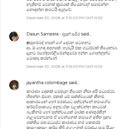
නැතිනම් වෙනත් ක්‍රමයක් තියෙනවද? සමාවන්න
නොදන්න කමටයි ඇහුවේ.
December 30, 2008 at 11:12:00 PM GMT+5:30
Dasun Sameera - දසුන් සමීර
said…
@මුහම්මද් හසන්‍ ගේ දෙවන සටහනට
ආ. ඕ හොඳ අදහසක්. හැබැයි එක ගැටළුවක් තියෙනවා.
දැනට එහේ(පාර්ලිමේන්තු‍වේ) ඉන්න ගොන්නුන්ට
මොකද කරන්නේ.
December 30, 2008 at 11:16:00 PM GMT+5:30
jayantha colombage
said…
කාරණා දෙකක් මෙතැන තියෙන නිසා අපි මධ්‍යස්ථව
හිතන්න ඕනෙ. එකක් යම් සත්ත්වයෙක් කිනම්
ආකාරයෙන් හෝ මරණයට පත්වන්නේ තමාගේම
කර්මවිපාකයට අනුව.ඒක වලක්වන්න කාටවත්
බෑ.කිනම් හෝ සත්ත්වයෙක් මාරක අණතුරකින්
ගැලවෙනවනම් ඒ වෙන්නෙත් තමාගේ අතීත පුන්‍ය
ශක්තිය මත.මධ්‍යස්ථ කාරණය නම් කෙතරම්
කුසලාකුසල කර්ම තිබී ගැලඋනත් මරණය සෑම සියලු