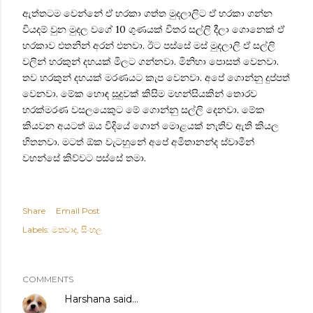
ඇත්තටම වෙන්නේ ඒ හරකා ගත්ත මුදලාලිට ඒ හරකා ගන්න
වියදම් වුන මුදල වගේ 10 ගුණයක් විතර සල්ලි දීලා ගොනෙක් ඒ
හරකාව එතනින් අරන් එනවා. ඊට පස්සේ මස් මුදලාලි ඒ සල්ලි
වලින් හරකුන් දහයක් මිලට ගන්නවා. මිනිහා‍ පොසත් වෙනවා.
තව හරකුන් දහයක් මරණයට කැප වෙනවා. අපේ ගොන්නු දුප්පත්
වෙනවා. මේක හොඳ සූදුවක් කිසිම මහන්සියකින් තොරව
හරක්මරණ වසලයෙකුට මේ ගොන්නු සල්ලි දෙනවා. මේක
කියවන අයටත් ඔය විදියේ ගොන් මොළයක් නැතිව ඇති කියල
හිතනවා. මටත් ඕක වැටහුනේ අපේ අමිතානන්ද ස්වාමීන්
වහන්සේ කිව්වට පස්සේ තමා.
Share
Email Post
Labels:
මතවාද
සිංහල
COMMENTS
Harshana
said…