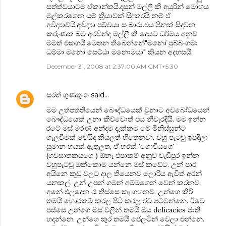
සත්ත්වයාටම ඒකාන්තයි.දසුන් මල්ලී කී අයුරින් මෝහය
මුල්කරගෙන යම් ක්‍රියාවක් සිදුකරයි නම් ඒ
අවිද්‍යාවයි.අවිද්‍යා පච්චයා සංඛාරා.එය පිනක් සිදුවන
කරුණක් බව අරවින්ද මල්ලී කී දෙයට ධර්මය අනුව
මමත් එකගයි.මෙතන තිබෙන්නේ"මනෝ පුබ්බංගමා
ධම්මා මනෝ සෙට්ඨා මනොමයා" කියන අදහසයි.
December 31, 2008 at 2:37:00 AM GMT+5:30
සරත් ගුණතුංග
said…
මම උත්පත්තියෙන් බෞද්ධයෙක් වුනාට අවබෝධයෙන්
බෞද්ධයෙක් උනා කිව්වොත් එය නිවැරදියි. මම ඉන්න
රටේ මස් මරණ අන්දම දැක්කම මේ මිනිස්සුන්ට
ගැලවීමක් වෙයිද කියලත් හිතෙනවා. වහු පැටවු ඉපදිලා
සුමාන හයක් ඇතුලත, ඒ හරක් 'ගොවියගෙ'
(ගවඝාතකයගෙ ) ඕනෑ එපාකම් අනුව වැඩිපුර ඉන්න
වහුපැටවු ඔක්කොම යන්නෙ මස් කඩේට. උන් පාර
අයිනෙ කූඩු වලට දාල තියෙනව ලොරිය ඇවිත් අරන්
යනකල්. උන් උපන් ගමන් අම්මගෙන් වෙන් කරනව.
අනේ එලදෙන රෑ තිස්සෙ කෑ ගහනව. උන්ගෙ කිරි
තමයි හොරකම් කරල පිටි කරල රට පටවන්නෙ. ඊටෙ
පස්සෙ උන්ගෙ මස් වලින් තමයි ඔය delicacies ජාති
හදන්නෙ. උන්ගෙ කුර තමයි ජෙලටින් වෙලා එන්නෙ.