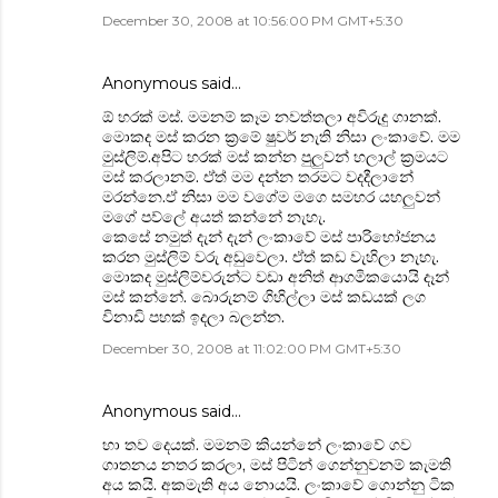
December 30, 2008 at 10:56:00 PM GMT+5:30
Anonymous said…
ඕ හරක් මස්. මමනම් කෑම නවත්තලා අවිරුදු ගානක්.
මොකද මස් කරන ක්‍රමේ ෂුවර් නැති නිසා ලංකාවේ. මම
මුස්ලිම්.අපිට හරක් මස් කන්න පුලුවන් හලාල් ක්‍රමයට
මස් කරලානම්. ඒත් මම දන්න තරමට වදදීලානේ
මරන්නෙ.ඒ නිසා මම වගේම මගෙ සමහර යහලුවන්
මගේ පව්ලේ අයත් කන්නේ නැහැ.
කෙසේ නමුත් දැන් දැන් ලංකාවේ මස් පාරිභෝජනය
කරන මුස්ලිම් වරු අඩුවෙලා. ඒත් කඩ වැහිලා නැහැ.
මොකද මුස්ලිම්වරුන්ට වඩා අනිත් ආගමිකයොයි දෑන්
මස් කන්නේ. බොරුනම් ගිහිල්ලා මස් කඩයක් ලග
විනාඩි පහක් ඉදලා බලන්න.
December 30, 2008 at 11:02:00 PM GMT+5:30
Anonymous said…
හා තව දෙයක්. මමනම් කියන්නේ ලංකාවේ ගව
ගාතනය නතර කරලා, මස් පිටින් ගෙන්නුවනම් කැමති
අය කයි. අකමැති අය නොයයි. ලංකාවේ ගොන්නු ටික