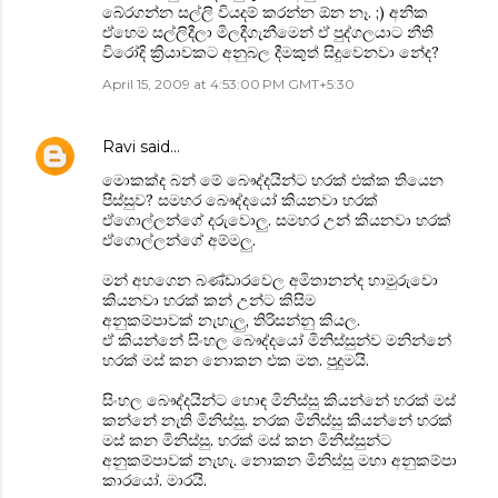
බේරගන්න සල්ලි වියදම් කරන්න ඕන නෑ. ;) අනික
ඒහෙම සල්ලිදීලා මිලදීගැනීමෙන් ඒ පුද්ගලයාට නීති
විරෝදි ක්‍රියාවකට අනුබල දී‍මකුත් සිදුවෙනවා නේද?
April 15, 2009 at 4:53:00 PM GMT+5:30
Ravi
said…
මොකක්ද බන් මේ බෞද්දයින්ට හරක් එක්ක තියෙන
පිස්සුව? සමහර බෞද්දයෝ කියනවා හරක්
ඒගොල්ලන්ගේ දරුවොලු. සමහර උන් කියනවා හරක්
ඒගොල්ලන්ගේ අම්මලු.
මන් අහගෙන බණ්ඩාරවෙල අමිතානන්ද හාමුරුවො
කියනවා හරක් කන් උන්ට කිසිම
අනුකම්පාවක් නැහැලු, තිරිසන්නු කියල.
ඒ කියන්නේ සිංහල බෞද්දයෝ මිනිස්සුන්ව මනින්නේ
හරක් මස් කන නොකන එක මත. පුදුමයි.
සිංහල බෞද්දයින්ට හොඳ මිනිස්සු කියන්නේ හරක් මස්
කන්නේ නැති මිනිස්සු. නරක මිනිස්සු කියන්නේ හරක්
මස් කන මිනිස්සු. හරක් මස් කන මිනිස්සුන්ට
අනුකම්පාවක් නැහැ. නොකන මිනිස්සු මහා අනුකම්පා
කාරයෝ. මාරයි.