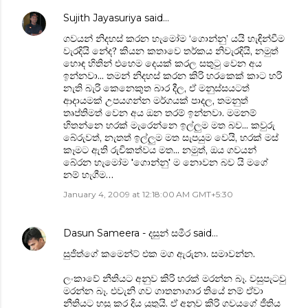
Sujith Jayasuriya
said…
ගවයන් නිදහස් කරන හැමෝම ‘ගොන්නු’ යයි හැඳින්වීම
වැරදියි නේද? කියන කතාවෙ තර්කය නිවැරදියි, නමුත්
හොඳ හිතින් එහෙම දෙයක් කරල සතුටු වෙන අය
ඉන්නවා... තමන් නිදහස් කරන කිරි හරකෙක් කාට හරි
නැති බැරි කෙනෙකුත බාර දීල, ඒ මනුස්සයටත්
ආදායමක් උපයගන්න මර්ගයක් පාදල, තමනුත්
තෘප්තිමත් වෙන අය ඔන තරම් ඉන්නවා. මමනම්
හිතන්නෙ හරක් මැරෙන්නෙ ඉල්ලුම මත බව... කවුරු
බේරුවත්, නැතත් ඉල්ලුම මත සැපයුම වෙයි, හරක් මස්
කෑමට ඇති රුචිකත්වය මත... නමුත්, ඔය ගවයන්
බේරන හැමෝම 'ගොන්නු' ම නොවන බව යි මගේ
නම් හැගීම…
January 4, 2009 at 12:18:00 AM GMT+5:30
Dasun Sameera - දසුන් සමීර
said…
සුජිත්ගේ කමෙන්ට් එක මග ඇරුනා. සමාවන්න.
ලංකාවේ නීතියට අනුව කිරි හරක් මරන්න බෑ. වසුපැටවු
මරන්න බෑ. එවැනි ගව ගාතනාගාර තියේ නම් ඒවා
නීතියට හසු කර දිය යුතුයි. ඒ අනුව කිරි ගවයගේ ජීතිය