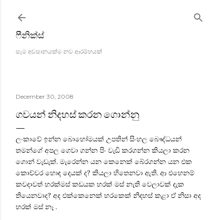
Skip to main content
ෆීනික්ස්
සෑම අවසානයක්ම නව ආරම්භයක්
December 30, 2008
ගවයන් නිදහස් කරන ගොන්නු
ලංකාවේ ඉන්න බොහෝමයක් උපතින් සිංහල බෞද්ධයන්
තමන්ගේ අපල ගෙවා ගන්න පිං වැඩි කරගන්න කියලා කරන
ගොන් වැඩැක්. මැරෙන්න යන කෙනෙක් බේරගන්න යන එක
කොච්චර හොඳ දෙයක් ද? කියලා ‍හිතෙනවා ඇති. ආ එහෙනම්
කවදාවත් හරක්මස් කඩයක හරක් මස් නැති වෙලාවක් දැක
තියෙනවාද? අද එක්කෙනෙක් හ‍රකෙක් නිදහස් කළා ඒ නිසා අද
හරක් මස් නෑ .