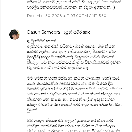
බේරෙයි. එහෙම උනොත් අපිට බැරියැ උන් ටික පස්සේ
පාර්ලිමේන්තුවටවත් යවන්න. නැද්ද මං අහන්නේ. :)
December 30, 2008 at 11:03:00 PM GMT+5:30
Dasun Sameera - දසුන් සමීර
said…
@මුහම්මද් හසන්
ඇත්තටම ගොඩක් වටිනවා ‍ඔබේ අදහස. ඔබ කියන
කථාව ඇත්ත. මම අහලා තියෙනවා ඉංදියාවේ ඉන්න
මුස්ලිම්(ඉස්ලාම් භක්තියන්) බහුතරය වෙජිටේරියන්
කියලා. මට නම් මස්කඩයක් ගාව විනාඩියක්වත් ඉන්න
බෑ. මොකද ඒ ගඳට මම කැමතිම නෑ.
මම මෙතන හරක්මස්(හෝ කුමන මාංශයක් හෝ) කෑම
ගැන කථාකරන්න අදහස් කරේ නෑ. ඒක ටිකක් දිග
වගේම ඉවරකරන්න බැරි මාතෘතකාවක්. නමුත් මෙන්න
මේ අය තමා වැ‍ඩියෙන් හරක් මස් කන්නේ කියලා මට
කියන්න ඕන කමක් නෑ. ගවයන් මැරීම අඩු කරන්න
කියල හිතන් කරන ගොන් කම ගැන තමා කියන්න ඕන
වුනේ.
මම අහලා තියෙනවා හලාල් ක්‍රමයට මරණවා නම්
රත්වුනු තහඩුවක් මත හිඳගෙන මරන්න ඕන කියලා.
ඒත් එහෙම කරනකොට කකුල් දෙක පිච්චෙනවානේ?