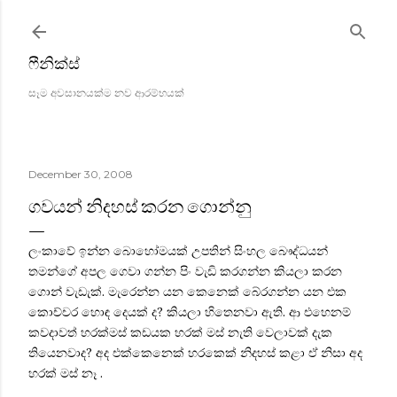
Skip to main content
ෆීනික්ස්
සෑම අවසානයක්ම නව ආරම්භයක්
December 30, 2008
ගවයන් නිදහස් කරන ගොන්නු
ලංකාවේ ඉන්න බොහෝමයක් උපතින් සිංහල බෞද්ධයන්
තමන්ගේ අපල ගෙවා ගන්න පිං වැඩි කරගන්න කියලා කරන
ගොන් වැඩැක්. මැරෙන්න යන කෙනෙක් බේරගන්න යන එක
කොච්චර හොඳ දෙයක් ද? කියලා ‍හිතෙනවා ඇති. ආ එහෙනම්
කවදාවත් හරක්මස් කඩයක හරක් මස් නැති වෙලාවක් දැක
තියෙනවාද? අද එක්කෙනෙක් හ‍රකෙක් නිදහස් කළා ඒ නිසා අද
හරක් මස් නෑ .