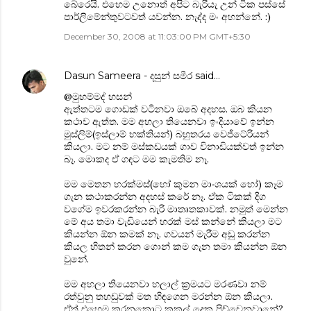
බේරෙයි. එහෙම උනොත් අපිට බැරියැ උන් ටික පස්සේ
පාර්ලිමේන්තුවටවත් යවන්න. නැද්ද මං අහන්නේ. :)
December 30, 2008 at 11:03:00 PM GMT+5:30
Dasun Sameera - දසුන් සමීර
said…
@මුහම්මද් හසන්
ඇත්තටම ගොඩක් වටිනවා ‍ඔබේ අදහස. ඔබ කියන
කථාව ඇත්ත. මම අහලා තියෙනවා ඉංදියාවේ ඉන්න
මුස්ලිම්(ඉස්ලාම් භක්තියන්) බහුතරය වෙජිටේරියන්
කියලා. මට නම් මස්කඩයක් ගාව විනාඩියක්වත් ඉන්න
බෑ. මොකද ඒ ගඳට මම කැමතිම නෑ.
මම මෙතන හරක්මස්(හෝ කුමන මාංශයක් හෝ) කෑම
ගැන කථාකරන්න අදහස් කරේ නෑ. ඒක ටිකක් දිග
වගේම ඉවරකරන්න බැරි මාතෘතකාවක්. නමුත් මෙන්න
මේ අය තමා වැ‍ඩියෙන් හරක් මස් කන්නේ කියලා මට
කියන්න ඕන කමක් නෑ. ගවයන් මැරීම අඩු කරන්න
කියල හිතන් කරන ගොන් කම ගැන තමා කියන්න ඕන
වුනේ.
මම අහලා තියෙනවා හලාල් ක්‍රමයට මරණවා නම්
රත්වුනු තහඩුවක් මත හිඳගෙන මරන්න ඕන කියලා.
ඒත් එහෙම කරනකොට කකුල් දෙක පිච්චෙනවානේ?