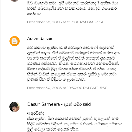
ඕව ඔහොම තමා, අපි මොනව කරන්නද ? අනික ඔය
හරක් බේරගැනීමෙන් කඩකාරයො හොදට හම්බකර
ගන්නව.
December 30, 2008 at 9:13:00 PM GMT+5:30
Aravinda
said…
මේ කතාව ඇත්ත. මාත් මේගැන බොහෝ දෙනෙක්
දැනුවත් කළා. ඒත් මෙහෙම හරකුන් නිදහස් කරන අය
එහෙම කරන්නේ ඒ මුදලින් තවත් හරකුන් දහයකට
මරණය අත්වේවා කියන චේතනාවෙන් නෙමෙයිනේ.
ඕනෙ දේකට මුල මනස කියනවානේ. ඒ නිසා හොඳ
හිතින් වැඩක් කළොත් ඒකෙ අතුරු ප්‍රතිඵල මොනවා
වුණත් පින ඒ විදියට ම ලැබෙනවා.
December 30, 2008 at 10:50:00 PM GMT+5:30
Dasun Sameera - දසුන් සමීර
said…
@අරවින්ද
ඒක ඇත්ත. පින කෙසේ වෙතත් වුනත් කුසලයක් නම්
සිද්ධ වෙන්න විදියක් නෑ මෙගේ හිතේ. මොකද මොහය
මුල් වෙලා කරන දෙයක් නිසා.