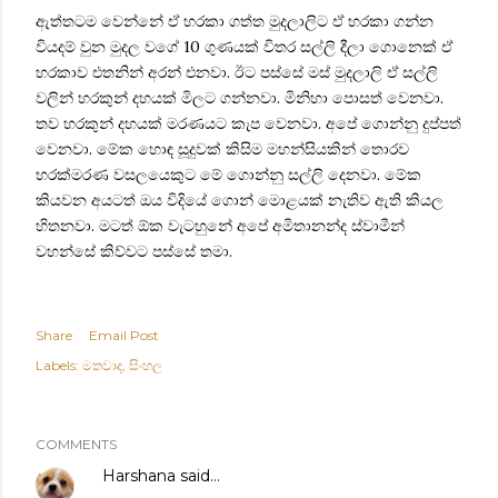
ඇත්තටම වෙන්නේ ඒ හරකා ගත්ත මුදලාලිට ඒ හරකා ගන්න
වියදම් වුන මුදල වගේ 10 ගුණයක් විතර සල්ලි දීලා ගොනෙක් ඒ
හරකාව එතනින් අරන් එනවා. ඊට පස්සේ මස් මුදලාලි ඒ සල්ලි
වලින් හරකුන් දහයක් මිලට ගන්නවා. මිනිහා‍ පොසත් වෙනවා.
තව හරකුන් දහයක් මරණයට කැප වෙනවා. අපේ ගොන්නු දුප්පත්
වෙනවා. මේක හොඳ සූදුවක් කිසිම මහන්සියකින් තොරව
හරක්මරණ වසලයෙකුට මේ ගොන්නු සල්ලි දෙනවා. මේක
කියවන අයටත් ඔය විදියේ ගොන් මොළයක් නැතිව ඇති කියල
හිතනවා. මටත් ඕක වැටහුනේ අපේ අමිතානන්ද ස්වාමීන්
වහන්සේ කිව්වට පස්සේ තමා.
Share
Email Post
Labels:
මතවාද
සිංහල
COMMENTS
Harshana
said…