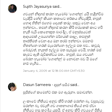
Sujith Jayasuriya
said…
ගවයන් නිදහස් කරන හැමෝම ‘ගොන්නු’ යයි හැඳින්වීම
වැරදියි නේද? කියන කතාවෙ තර්කය නිවැරදියි, නමුත්
හොඳ හිතින් එහෙම දෙයක් කරල සතුටු වෙන අය
ඉන්නවා... තමන් නිදහස් කරන කිරි හරකෙක් කාට හරි
නැති බැරි කෙනෙකුත බාර දීල, ඒ මනුස්සයටත්
ආදායමක් උපයගන්න මර්ගයක් පාදල, තමනුත්
තෘප්තිමත් වෙන අය ඔන තරම් ඉන්නවා. මමනම්
හිතන්නෙ හරක් මැරෙන්නෙ ඉල්ලුම මත බව... කවුරු
බේරුවත්, නැතත් ඉල්ලුම මත සැපයුම වෙයි, හරක් මස්
කෑමට ඇති රුචිකත්වය මත... නමුත්, ඔය ගවයන්
බේරන හැමෝම 'ගොන්නු' ම නොවන බව යි මගේ
නම් හැගීම…
January 4, 2009 at 12:18:00 AM GMT+5:30
Dasun Sameera - දසුන් සමීර
said…
සුජිත්ගේ කමෙන්ට් එක මග ඇරුනා. සමාවන්න.
ලංකාවේ නීතියට අනුව කිරි හරක් මරන්න බෑ. වසුපැටවු
මරන්න බෑ. එවැනි ගව ගාතනාගාර තියේ නම් ඒවා
නීතියට හසු කර දිය යුතුයි. ඒ අනුව කිරි ගවයගේ ජීතිය