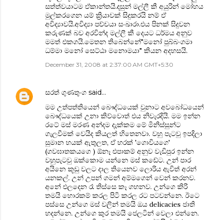
සත්ත්වයාටම ඒකාන්තයි.දසුන් මල්ලී කී අයුරින් මෝහය
මුල්කරගෙන යම් ක්‍රියාවක් සිදුකරයි නම් ඒ
අවිද්‍යාවයි.අවිද්‍යා පච්චයා සංඛාරා.එය පිනක් සිදුවන
කරුණක් බව අරවින්ද මල්ලී කී දෙයට ධර්මය අනුව
මමත් එකගයි.මෙතන තිබෙන්නේ"මනෝ පුබ්බංගමා
ධම්මා මනෝ සෙට්ඨා මනොමයා" කියන අදහසයි.
December 31, 2008 at 2:37:00 AM GMT+5:30
සරත් ගුණතුංග
said…
මම උත්පත්තියෙන් බෞද්ධයෙක් වුනාට අවබෝධයෙන්
බෞද්ධයෙක් උනා කිව්වොත් එය නිවැරදියි. මම ඉන්න
රටේ මස් මරණ අන්දම දැක්කම මේ මිනිස්සුන්ට
ගැලවීමක් වෙයිද කියලත් හිතෙනවා. වහු පැටවු ඉපදිලා
සුමාන හයක් ඇතුලත, ඒ හරක් 'ගොවියගෙ'
(ගවඝාතකයගෙ ) ඕනෑ එපාකම් අනුව වැඩිපුර ඉන්න
වහුපැටවු ඔක්කොම යන්නෙ මස් කඩේට. උන් පාර
අයිනෙ කූඩු වලට දාල තියෙනව ලොරිය ඇවිත් අරන්
යනකල්. උන් උපන් ගමන් අම්මගෙන් වෙන් කරනව.
අනේ එලදෙන රෑ තිස්සෙ කෑ ගහනව. උන්ගෙ කිරි
තමයි හොරකම් කරල පිටි කරල රට පටවන්නෙ. ඊටෙ
පස්සෙ උන්ගෙ මස් වලින් තමයි ඔය delicacies ජාති
හදන්නෙ. උන්ගෙ කුර තමයි ජෙලටින් වෙලා එන්නෙ.