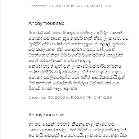
December 30, 2008 at 10:56:00 PM GMT+5:30
Anonymous said…
ඕ හරක් මස්. මමනම් කෑම නවත්තලා අවිරුදු ගානක්.
මොකද මස් කරන ක්‍රමේ ෂුවර් නැති නිසා ලංකාවේ. මම
මුස්ලිම්.අපිට හරක් මස් කන්න පුලුවන් හලාල් ක්‍රමයට
මස් කරලානම්. ඒත් මම දන්න තරමට වදදීලානේ
මරන්නෙ.ඒ නිසා මම වගේම මගෙ සමහර යහලුවන්
මගේ පව්ලේ අයත් කන්නේ නැහැ.
කෙසේ නමුත් දැන් දැන් ලංකාවේ මස් පාරිභෝජනය
කරන මුස්ලිම් වරු අඩුවෙලා. ඒත් කඩ වැහිලා නැහැ.
මොකද මුස්ලිම්වරුන්ට වඩා අනිත් ආගමිකයොයි දෑන්
මස් කන්නේ. බොරුනම් ගිහිල්ලා මස් කඩයක් ලග
විනාඩි පහක් ඉදලා බලන්න.
December 30, 2008 at 11:02:00 PM GMT+5:30
Anonymous said…
හා තව දෙයක්. මමනම් කියන්නේ ලංකාවේ ගව
ගාතනය නතර කරලා, මස් පිටින් ගෙන්නුවනම් කැමති
අය කයි. අකමැති අය නොයයි. ලංකාවේ ගොන්නු ටික