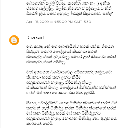
බේරගන්න සල්ලි වියදම් කරන්න ඕන නෑ. ;) අනික
ඒහෙම සල්ලිදීලා මිලදීගැනීමෙන් ඒ පුද්ගලයාට නීති
විරෝදි ක්‍රියාවකට අනුබල දී‍මකුත් සිදුවෙනවා නේද?
April 15, 2009 at 4:53:00 PM GMT+5:30
Ravi
said…
මොකක්ද බන් මේ බෞද්දයින්ට හරක් එක්ක තියෙන
පිස්සුව? සමහර බෞද්දයෝ කියනවා හරක්
ඒගොල්ලන්ගේ දරුවොලු. සමහර උන් කියනවා හරක්
ඒගොල්ලන්ගේ අම්මලු.
මන් අහගෙන බණ්ඩාරවෙල අමිතානන්ද හාමුරුවො
කියනවා හරක් කන් උන්ට කිසිම
අනුකම්පාවක් නැහැලු, තිරිසන්නු කියල.
ඒ කියන්නේ සිංහල බෞද්දයෝ මිනිස්සුන්ව මනින්නේ
හරක් මස් කන නොකන එක මත. පුදුමයි.
සිංහල බෞද්දයින්ට හොඳ මිනිස්සු කියන්නේ හරක් මස්
කන්නේ නැති මිනිස්සු. නරක මිනිස්සු කියන්නේ හරක්
මස් කන මිනිස්සු. හරක් මස් කන මිනිස්සුන්ට
අනුකම්පාවක් නැහැ. නොකන මිනිස්සු මහා අනුකම්පා
කාරයෝ. මාරයි.