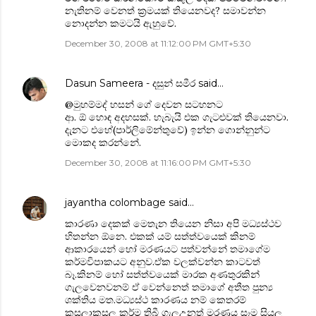
නැතිනම් වෙනත් ක්‍රමයක් තියෙනවද? සමාවන්න
නොදන්න කමටයි ඇහුවේ.
December 30, 2008 at 11:12:00 PM GMT+5:30
Dasun Sameera - දසුන් සමීර
said…
@මුහම්මද් හසන්‍ ගේ දෙවන සටහනට
ආ. ඕ හොඳ අදහසක්. හැබැයි එක ගැටළුවක් තියෙනවා.
දැනට එහේ(පාර්ලිමේන්තු‍වේ) ඉන්න ගොන්නුන්ට
මොකද කරන්නේ.
December 30, 2008 at 11:16:00 PM GMT+5:30
jayantha colombage
said…
කාරණා දෙකක් මෙතැන තියෙන නිසා අපි මධ්‍යස්ථව
හිතන්න ඕනෙ. එකක් යම් සත්ත්වයෙක් කිනම්
ආකාරයෙන් හෝ මරණයට පත්වන්නේ තමාගේම
කර්මවිපාකයට අනුව.ඒක වලක්වන්න කාටවත්
බෑ.කිනම් හෝ සත්ත්වයෙක් මාරක අණතුරකින්
ගැලවෙනවනම් ඒ වෙන්නෙත් තමාගේ අතීත පුන්‍ය
ශක්තිය මත.මධ්‍යස්ථ කාරණය නම් කෙතරම්
කුසලාකුසල කර්ම තිබී ගැලඋනත් මරණය සෑම සියලු