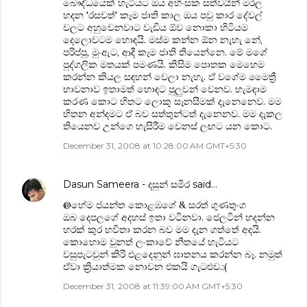
බෞද්ධයෙක් හැටියට ඔය අහිංසක සත්වයින් මරල
හදන 'රසවත්' කෑම ජාති කාල ඔය පවු කාර දේවල්
වලට අහුවෙනවාට වැඩිය ඕව නොකා හිටියම
දෙලොවටම හොඳයි. මස්ම කන්න ඕන නැහැ නේ,
පරිප්පු, මුංඇට, ආදී කෑම ජාති තියෙන්නෙ. මේ මගේ
පුද්ගලික මතයක් පමණයි. කිසිම පොතක මෙහෙම
කරන්න කියල සඳහන් වෙලා නැහැ. ඒ වගේම මෛත්‍රී
භාවනාව ඉතාමත් හොඳට පුලුවන් වෙනව. හැමදාම
කරණ කොට හිතට ලොකු සෑනසීමක් දැනෙනෙව. මම
හිතන අන්දමට ඒ බව සත්තුන්ටත් දැනෙනව. මම දැකල
තියෙනව උන්ගෙ හැසිරීම වෙනස් ලඟට යන කොට.
December 31, 2008 at 10:28:00 AM GMT+5:30
Dasun Sameera - දසුන් සමීර
said…
@හේම ජයන්ත කොළඹගේ & සරත් ගුණතුංග
ඔබ දෙපලගේ අදහස් ඉතා වටිනවා. ජෙලටින් හදන්න
හරක් කුර භවිතා කරන බව මම දැන ගත්තේ අදයි.
කොහොම වුනත් ලංකාවේ නීතයේ හැටියට
වසුපැටවුන් කිරි එළදෙනුන් ඝාතනය කරන්න බෑ. නමුත්
ඒවා ක්‍රියාත්මක නොවන එකයි ගැටළුව.:(
December 31, 2008 at 11:39:00 AM GMT+5:30