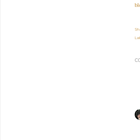
b
Sh
Lab
C