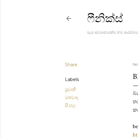
ෆීනික්ස්
සෑම අවසානයක්ම නව ආරම්භය
Share
No
B
Labels
ප්‍රවෘති
බ
මතවාද
ත
සිංහල
කර
be
ht