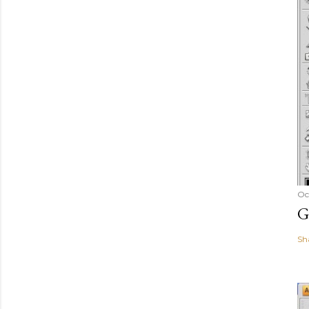
Oc
G
Sh