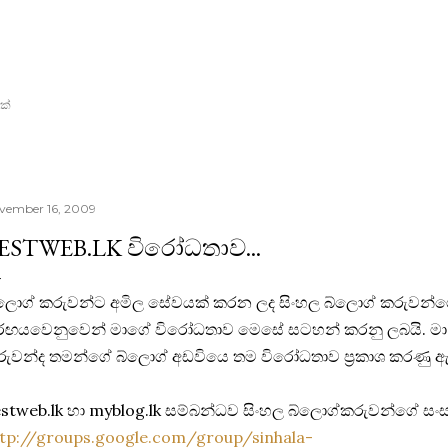
Skip to main content
ක්
vember 16, 2009
ESTWEB.LK විරෝධතාව...
්ලොග් කරුවන්ට අමිල සේවයක් කරන ලද සිංහල බ්ලොග් කරුවන්ග
රඟයවෙනුවෙන් මාගේ විරෝධතාව මෙසේ සටහන් කරනු ලබයි. මා 
ුවන්ද තමන්ගේ බ්ලොග් අඩවියෙ තම විරෝධතාව ප්‍රකාශ කරණු ඇ
stweb.lk හා myblog.lk සම්බන්ධව සිංහල බ්ලොග්කරුවන්ගේ සංස
tp://groups.google.com/group/sinhala-