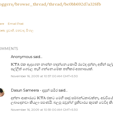
loggers/browse_thread/thread/be0bb692d7a326fb
are
Email Post
els:
ප්‍රවෘති
මතවාද
සිංහල
OMMENTS
Anonymous said…
ICTA එක ඇදගෙන නාන්න හදන්නෙ.කොයි රටේද දන්නෑ අතින් සල්ල
සල්ලිත් ගෙවල තෑගි ගන්නෙ.මේක තනිකර අපහාසයක්.
November 16, 2009 at 10:57:00 AM GMT+5:30
Dasun Sameera - දසුන් සමීර
said…
දන්නා ආකාරයට ICTA එකට මෙහි ඍජු සම්බන්ධතාවක්නෑ. අඩවිය
ලබාදෙනවා කියලා පමණයි. බලමු ඔවුන්ග් ප්‍රතිචාරය කුමක් වෙවිද කි
November 16, 2009 at 10:59:00 AM GMT+5:30