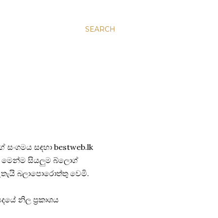
SEARCH
ේ සංගමය සඳහා bestweb.lk
මෙන්ම සියලුම බ්ලොග්
තැයි බලාපොරොත්තු වෙමි.
දයේ නිල ප්‍රකාශය