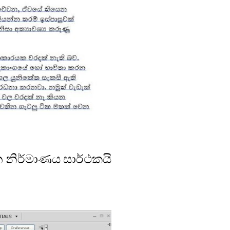
 නිර්මාණය සාර්ථකයි