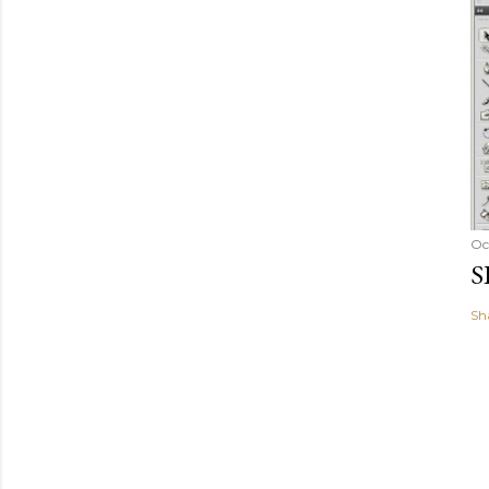
Oc
S
Sh