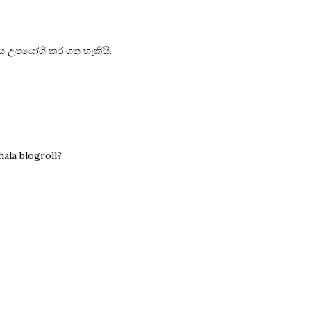
මෙය උපයෝගී කර ගත හැකියි.
ala blogroll?