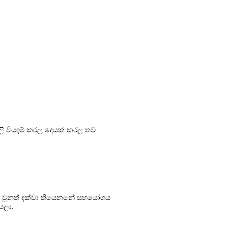
ි වියදම් කරල දෙයක් කරල තව
ේ වුනත් දක්වා තියෙනනේ සහයෝගය
යලා.