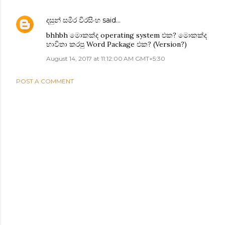
දසුන් සමීර වීරසිංහ
said…
bhhbh මොකක්ද operating system එක? මොකක්ද
භාවිතා කරපු Word Package එක? (Version?)
August 14, 2017 at 11:12:00 AM GMT+5:30
POST A COMMENT