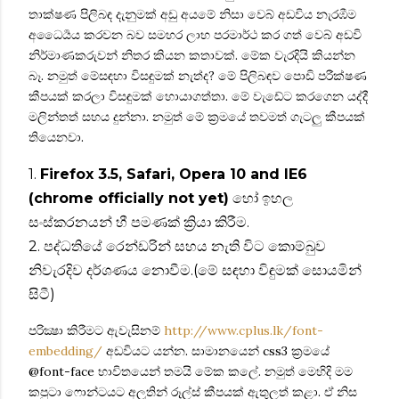
තාක්ෂණ පිලිබඳ දැනුමක් ‍අඩු අයමේ නිසා වෙබ් අඩවිය නැරඹීම
අධෛර්‍යය කරවන බව සමහර ලාභ පරමාර්ථ කර ගත් වෙබ් අඩවි
නිර්මාණකරුවන් නිතර කියන කතාවක්. මේක වැරදියි කියන්න
බෑ. නමුත් මේසඳහා විසඳුමක් නැත්ද? මේ පිලිබඳව පොඩි පරීක්ෂණ
කීපයක් කරලා විසඳුමක් හොයාගත්තා. මේ වැඩේට කරගෙන යද්දී
මලින්තත් සහය දුන්නා. නමුත් මේ ක්‍රමයේ තවමත් ගැටලු කීපයක්
තියෙනවා.
1.
Firefox 3.5, Safari, Opera 10 and IE6
(chrome officially not yet)
හෝ ඉහල
සංස්කරනයන් හී පමණක් ක්‍රියා කිරීම.
2. පද්ධතියේ රෙන්ඩරින් සහය නැති විට කොම්බුව
නිවැරදිව දර්ශණය නොවීම.(මේ සඳහා විඳුමක් සොයමින්
සිටී)
පරික්‍ෂා කිරීමට ඇවැසිනම්
http://www.cplus.lk/font-
embedding/
අඩවියට යන්න. සාමානයෙන් css3 ක්‍රමයේ
@font-face භාවිතයෙන් තමයි මේක කලේ. නමුත් මෙ‍හිදි මම
කපුටා ෆොන්ටයට අලුතින් රූල්ස් කීපයක් ඇතුලත් කළා. ඒ නිස