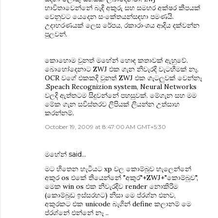
භාවිතාවෙන්නේ බැඳි අකුරු සහ සමහර අක්ෂර කීපයක්
වෙනුවට යෙදෙන සංකේතයන්සඳහා පමණයි.
උදාහරණයක් ලෙස රේපය, රකාරාංශය ආදිය දක්වන්න
පුලවන්.
කොහොම වුනත් මහේන් ‍හොඳ කතාවක් ඇහුවේ.
බොහෝදෙනාට ZWJ එක ගැන නිවැරදි වැටහීමක් නෑ.
OCR වගේ එකකදි වුනත් ZWJ එක ගැටලුවක් වෙන්නෑ
.Speach Recognizion system, Neural Networks
වලදි ඇත්තටම සිදුවන්නේ පහසුවක්. මේගැන සහ මම
මේක ගැන සවිස්තරව ලිපියක් ලියන්න උත්සාහ
කරන්නම්.
October 19, 2009 at 8:47:00 AM GMT+5:30
මහේන්
said…
මට හිතෙන හැටියට xp වල කොම්බුව හැලෙන්නේ
අකුර os එකේ තියෙන්නේ "අකුර"+ZWJ+"කොම්බුව",
මෙක win os එක නිවැරදිව render නොකිරිම
(කොම්බුඩ ඉස්ස‍රහට) නිසා මෙ ප‍්රශ්න එනව,
අකුරකට එක unicode බැගින් define කලානම් මෙ
ප‍්රශ්නේ එන්නේ නෑ ..