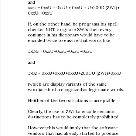
and
සත්‍ය = 0xxU + 0xxU + 0xxU + U+200D (ZWJ)+
0xxU +0xxU
If, on the other hand, he programs his spell-
checker NOT to ignore ZWJs then every
conjunct in his dictionary would have to be
encoded twice to ensure that words like
රාක්ෂ = 0xxU+0xxU+0xxU+0xxU
and
රාක්‍ෂ = 0xxU+0xxU+0xxU+200DU (ZWJ)+0xxU
(which are display variants of the same
word)are both recognized as legitimate words.
Neither of the two situations is acceptable
Clearly, the use of ZWJ to encode semantic
distinctions has to be completely prohibited.
However,this would imply that the software
vendors that had already started to produce