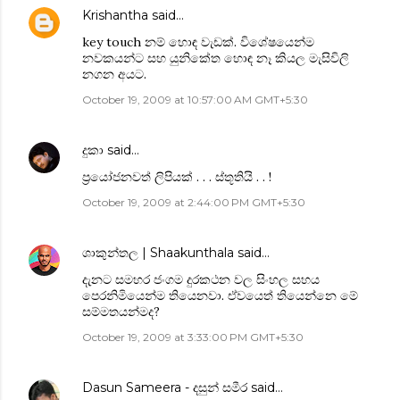
Krishantha
said…
key touch නම් හොඳ වැඩක්. විශේෂයෙන්ම
නවකයන්ට සහ යුනිකේත හොඳ නෑ කියල මැසිවිලි
නගන අයට.
October 19, 2009 at 10:57:00 AM GMT+5:30
දුකා
said…
ප්‍රයෝජනවත් ලිපියක් . . . ස්තූතියි . . !
October 19, 2009 at 2:44:00 PM GMT+5:30
ශාකුන්තල | Shaakunthala
said…
දැනට සමහර ජංගම දුරකථන වල සිංහල සහය
පෙරනිමියෙන්ම තියෙනවා. ඒවයෙත් තියෙන්නෙ මේ
සම්මතයන්මද?
October 19, 2009 at 3:33:00 PM GMT+5:30
Dasun Sameera - දසුන් සමීර
said…