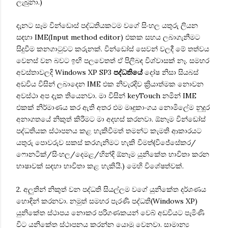
ලැබුනා.)
දැනට සෑම වින්ඩොස් පද්ධතියකටම වගේ සිංහල යතුරු ලියන
සඳහා IME(Input method editor) එකක සහය ලබාගැනීමට
සිදුවීම කනගාටුවට කරුනක්. වින්ඩෝස් සෙවන් වලදී මේ තත්වය
වෙනස් වන බවට ‍ඉඟි පල‍වෙතත් ඒ පිලිබඳ විශ්වාසක් නෑ. සමහර
අවස්තාවලදි Windows XP SP3
පද්ධතියේ
දෝෂ නිසා සියබස්
අඩවිය විසින් ලබාදෙන IME එක නිවැරදිව ක්‍රියාත්මක නොවන
අවස්ථා අප දැක තියෙනවා. මා විසින් keyTouch නමින් IME
එකක් නිර්මාණය කර ඇති අතර එම මෘදුකාංගය නොමිලේම නුදුර
අනාගතයේ නිකුත් කිරීමට මා අදහස් කරනවා. ඕනෑම වින්ඩෝස්
පද්ධතියක ස්ථාපනය කළ හැකිවීමත් තමන්ට කැමති ආකාරයට
යතුරු පොවරුව සකස් කරගැනිමට හැකි විමත්(විජේසේකර/
ෆොනටික්/සිංහල/දෙමළ/හින්දි ඕනෑම යුනිකේත භාවිතා කරන
භාෂාවක් සඳහා භාවිතා කළ හැකියි.) මෙහි විශේෂත්වක්.
2. අලුතින් නිකුත් වන පද්ධති සියල්ලම වගේ යුනිකේත දර්ශණය
හොඳින් කරනවා. නමුත් සමහර පැරණි පද්ධති(Windows XP)
යුනිකේත ස්ථාපය නොකර පරිගණකයන් වෙබ් අඩවියට පැමිණි
විට යනිකේත ස්ථාපනය කරන්න යොමු වෙනවා. සාමාන්‍ය