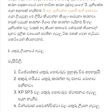
කරන මෘදුකාංගයේ හෝ භාවිතා කරන පුද්ගලයාගේ යි. යුනිකේත
ගැන අදහසක් නැතිනම්
සිංහල යුනිකේත සැකසී ඇති ආකාරය
ගැන ලියැවුනු මේ ලිපිය කියවන්න කියලා ආරධනා කරනවා.
නමුත් වැඩැක් කරන්න ගියාම ඒක කරන්න බැරිනම් සිංහල
යුනිකේත වල වරදක් නෑ කියන කතාවේ තේරුමක් තියනවද?
දැනට මූලික ව‍ශයෙන් පවතින ගැටලු ටික මතක් වෙන හැටියට
කෙටියෙන් කියනවනම්,
1. යතුරු ලියනයේ ගැටලු
මැසිවිලි,
විජේසේකර යතුරු පොවරුව පුහුණු වීම අපහසුයි.
අකුරු හරියට යතුරු කරන්න බෑ එහාට මෙහාට
පනිනවා.
XP
SP3 වල යතුරු පොවරුව ස්ථාපනය ගැටලු
පැන නැගීම.
වින්ඩොස් සෙවන්/විස්ටා වල යතුරු ලියන ගැටලු.