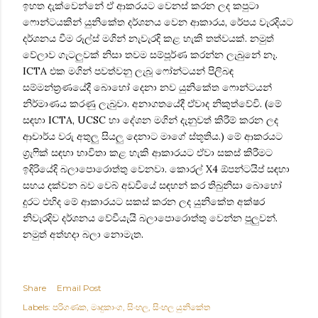
ඉහත දැක්වෙන්නේ ඒ ආකරයට වෙනස් කරන ලද කපුටා
ෆොන්ටයකින් යුනිකේත දර්ශනය වෙන ආකාරය, රේපය වැරදියට
දර්ශනය වීම රූල්ස් මගින් නැවැරදි කළ හැකි තත්වයක්. නමුත්
‍වේලාව ගැටලුවක් නිසා තවම සම්පූර්ණ කරන්න ලැබුනේ නෑ.
‍ICTA එක මගින් පවත්වනු ලැබූ ෆෝන්ටයන් පිලිබඳ
සම්මන්ත්‍රණයේදී බොහෝ දෙනා නව යුනිකේත ෆොන්ටයන්
නිර්මාණය කරණු ලැබුවා. අනාගතයේදී ඒවාද නිකුත්වේවි. (මේ
සඳහා ICTA, UCSC හා දේශන මගින් දැනුවත් කිරීම් කරන ලද
ආචාර්ය වරු අතුලු සියලු දෙනාට ‍මාගේ ස්තූතිය.) මේ ආකරයට
ග්‍රැෆික් සඳහා භාවිතා කළ හැකි ආකාරයට ඒවා සකස් කිරීමට
ඉදිරියේදි බලාපොරොත්තු වෙනවා. කොරල් X4 ඕපන්ටයිප් සඳහා
සහය දක්වන බව වෙබ් අඩවියේ සඳහන් කර තිබුනිසා බොහෝ
දුරට එහිද මේ ආකාරයට සකස් කරන ලද යුනිකේත අක්ෂර
නිවැරදිව දර්ශනය වේවීයැයි බලාපොරොත්තු වෙන්න පුලුවන්.
නමුත් අත්හදා බලා නොමැත.
Share
Email Post
Labels:
පරිගණක
මෘදුකාංග
සිංහල
සිංහල යුනිකේත