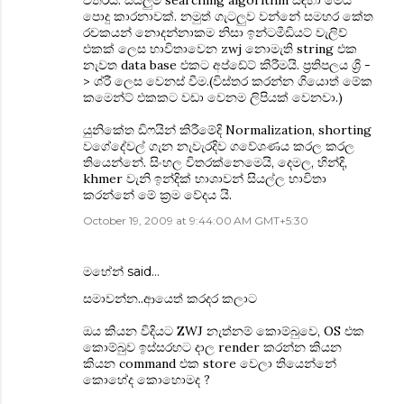
විතරයි. සියලුම searching algorithm සඳහා මේය
පොදු කාරනාවක්. නමුත් ගැටලුව වන්නේ සමහර කේත
රචකයන් නොදන්නාකම නිසා ඉන්ටමීඩියට් වැලිව්
එකක් ලෙස භාවිතාවෙන zwj නොමැති string එක
නැවත data base එකට අප්ඩේට් කිරීමයි. ප්‍රතිපලය ශ්‍රි -
> ශ්රී ලෙස වෙනස් වීම.(විස්තර කරන්න ගියොත් මේක
කමෙන්ට් එකකට වඩා වෙනම ලිපියක් වෙනවා.)
යුනිකේත ඩිෆයින් කිරීමේදි Normalization, shorting
වගේදේවල් ගැන නැවැරදිව ගවේශණය කරල කරල
තියෙන්නේ. සිංහල විතරක්නෙමෙයි, දෙමල, හින්දි,
khmer වැනි ඉන්දික් භාශාවන් සියල්ල භාවිතා
කරන්නේ මේ ක්‍රම වේදය යි.
October 19, 2009 at 9:44:00 AM GMT+5:30
මහේන්
said…
සමාවන්න..ආයෙත් ක‍රද‍ර කලාට
ඔය කියන විදියට ZWJ නැත්නම් කොම්බුවෙ, OS එක
කොම්බුව ඉස්ස‍රහට දාල render ක‍රන්න කියන
කියන command එක store වෙලා තියෙන්නේ
කොහේද කොහොමද ?