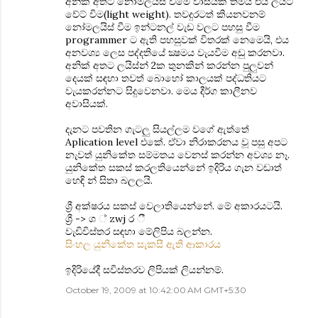
අනික් අතට නොමලයිස් වීමේ වාසියක් තමයි එය ලයිට්
වේට් විම(light weight). තවදුරටත් කියනවනම්
නෝමලයිස් වීම ඉන්ටනල් වැඩ වලට පහසු වීම
programmer ට ඇති පහසුවක් විතරක් නෙමෙයි, එය
අනවශ්‍ය ලෙස පද්දතියේ ක්‍ෂමය වැයවීම අඩු කරනවා.
අනික් අතට ලයිස්න් 2ක තුනකින් කරන්න පුලුවන්
දෙයක් සඳහා තවත් බොහෝ කාලයක් පද්ධතියට
වැයකරන්නට සිදුවෙනවා. මෙය දීර්ග කාලීනව
අවාසියක්.
දැනට පවතින ගැටලු සියල්ලම වගේ ඇත්තේ
Aplication level එකේ. ඒවා නිරාකරනය වූ පසු අපට
නැවත් යුනිකේත සම්මතය වෙනස් කරන්න අවශ්‍ය නෑ.
යුනිකේත සකස් කරලතියෙන්නේ ඉදිරිය ගැන වඩාත්
හෙඳි න් සිතා බලලයි.
ශ්‍රී අක්ෂරය සකස් වෙලාතියෙන්නේ. මේ අකාරයටයි.
ශ්‍රී -> ශ ් zwj ර ී
වැඩිවිස්තර සඳහා මේලිපිය බලන්න.
සිංහල යුනිකේත සැකසී ඇති ආකාරය
ඉදිරියේදී සවිස්තරව ලිපියක් ලියන්නම්.
October 19, 2009 at 10:42:00 AM GMT+5:30