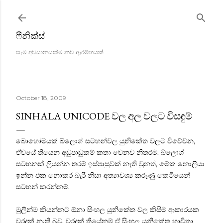
Skip to main content
ෆීනික්ස්
සෑම අවසානයක්ම නව ආරම්භයක්
October 18, 2009
SINHALA UNICODE වල අල වලට විසඳුම්
බොහෝමයක් බ්ලොග් සටහන්වල යුනිකේත වලට විවේචන,
ඒවයේ තියෙන අඩුපාඩුකම් කතා වෙනව නිතරම. බ්ලොග්
සටහනක් ලියන්න තරම් ඉස්පාසුවක් නැති වුනත්, මේක ‍නොලියා
ඉන්න එක නොකර බැරි නිසා අත්‍යාවශ්‍ය කරුණු කෙටියෙන්
සටහන් කරන්නම්.
මුලින්ම කියන්නට ඕනා සිංහල යුනිකේත වල කිසිම ආකාරයක
වරදක් නැති බව. වරදක් තියේනම් ඒ සිංහල යුනිකේත භාවිතා