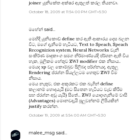
joiner යුනිකේත අක්ෂර ඇතුලත් කරල තියනවා.
October 18, 2009 at 11:54:00 PM GMT+5:30
මහේන්
said…
මෙහිදි යුනිකොඩ් define ක‍ර ඇති ආකාරය දෙස බලන
විට, මගේ දැනිමේ හැටියට, Text to Speach, Speach
Recognizion system, Neural Networks වැනි
සංකිර්ණ මෘදුකාංග සමග නිර්මාණ්යේදි ප්ර්ශන ඇති විය
හැක, මුලිකම හේතුව ZWJ modifier එක නිසාය..
මෙයද xp වල කොම්බුව පිලිබද පර්ශ්නයද, ඇතුලු
Rendering ප‍්රශ්න සියල්ලටම හෙතුව ZWJ විම
නිසාය.
මෙය නැතුව, එක අකුරකට එක බැගින් define
කලානම් හොදයැයි (මට සිතෙන හැටියට වැඩ කිරිම
සහ ප‍්රශ්න අඩු යැයි) සිතේ... ZWJ යොදාගැනිමේ වාසි
(Advantages) මොනවදැයි පුලුවන්නම් ලිපියකින්
justify කරන්න.
October 19, 2009 at 5:54:00 AM GMT+5:30
malee_msg
said…