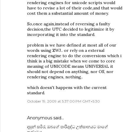
rendering engines for unicode scripts would
have to revise a lot of their code,and that would
cost them a substantial amount of money.
So,once again,instead of reversing a faulty
decision,the UTC decided to legitimize it by
incorporating it into the standard.
problem is we have defined at most all of our
words using ZWJ.. or rely on a external
rendering engine to do the conversions which i
think is a big mistake when we come to core
meaning of UNICODE means UNIVERSAL it
should not depend on anything, nor OS, nor
rendering engines, nothing..
which doesn't happens with the current
standard.
October 19, 2009 at 5:37:00 PM GMT+5:30
Anonymous said…
දසුන් සමීර, ඔබගේ පාරිශුද්ධ උත්සාහයට මාගේ