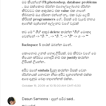
මම කියන්නේ FB,photoshop, database problems
.. ඔය ඔක්කොම ප‍්රශ්න එගොල්ලෝගෙම ප්ර්ශ්න
කිව්වවට එක අකුරකට එක value එක ගානේ
තිබ්බනම් ඔය ප්ර්ශන එන්නේ නෑ.. එක වැඩ ලෙසි
කිරිමක් programmers ගේ.. මිසක් මේ වැඩේ නහය
අනේක් පැත්තෙන් අල්ලනව වගේ වැඩක්
තව මේ " ශී‍්‍ර" අකුර delete ක‍රන්න "ශී‍්‍ර" මොකද
වෙන්නේ -> "ශී‍්‍" , -> "ශී‍්", -> "ශී" -> ශ -> ""
Backspace 5 පාරක් ඔබන්න ඔනේ..
කොහොම උනත් හොද ලිපියක්, මම කිව්වා වගේ මෙ
තියෙන ක්ර්මය හොදයි නම් එක justify ක‍රන්න
ලිපියක් ලියන්න..
අපිට ඔනේ sinhala දියුනු කරන්න මිසක් වෙන
ප්ර්ශ්නයක් නොවන නිසා අපිට දැනගන්නත් එක්ක
අපෙ දැනුම බෙදා හදාගන්නත් එක්ක..
October 19, 2009 at 10:15:00 AM GMT+5:30
Dasun Sameera - දසුන් සමීර
said…