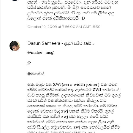
පහන් - හරේ හුරේ.... ජයවේවා.. දැන් හරියට මට ඳ ඟ
ටයිප් කරන්න පුළුවන්.. පිං සිද්ද වෙච්චාවේ පහන්
ළමයටයි සුසිත ළමයටයි. :D ආ.. තව මේ ලිපිය දාපු
බ්ලොග් එකේ අයිතිකාරයටයි. :D
October 19, 2009 at 7:56:00 AM GMT+5:30
Dasun Sameera - දසුන් සමීර
said…
@malee_msg
:P
@මහේන්
කොම්බුව සහ ZWJ(zero width joiner) එක සමග
කිසිම සම්බන්ධ තාවක් නෑ. ඇත්තටම ZWJ කරන්නේ
වැඩ පහසු කිරීමක්. උදාහරණයක් කිව්වොත් ඔබ ගූගල්
එකේ සර්ත් එකක්කරනවා සක්යා කියලා. තව
කෙනෙක් සක්‍යා ක කියල සර්ච් කරනවා. මේ වචන
දෙකේ වෙනස මැද zwj එකක් තිබීම විතරයි. ගූගල්
සපයිඩර් එක මගින් zwj එක හලලා තමයි සර්ච්
කරන්නේ. ඒවිට සක්‍යා සහ සක්යා ලෙස ලියා ඇති
අඩවි සියල්ල හමුවෙනවා. zwj එක නෝමලයිස් කිරීම
සඳහා ලොකු සහයක් ලබාදෙනවා. zwj