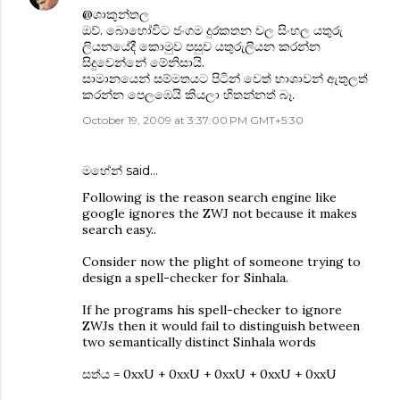
@ශාකුන්තල
ඔව්. බොහෝවිට ජංගම දුරකතන වල සිංහල යතුරු
ලියනයේදී කොමුව පසුව යතුරුලියන කරන්න
සිදුවෙන්නේ මේනිසායි.
සාමානයෙන් සම්මතයට පිටින් වෙත් භාශාවන් ඇතුලත්
කරන්න පෙලඹෙයි කියලා හිතන්නත් බෑ.
October 19, 2009 at 3:37:00 PM GMT+5:30
මහේන්
said…
Following is the reason search engine like
google ignores the ZWJ not because it makes
search easy..
Consider now the plight of someone trying to
design a spell-checker for Sinhala.
If he programs his spell-checker to ignore
ZWJs then it would fail to distinguish between
two semantically distinct Sinhala words
සත්ය = 0xxU + 0xxU + 0xxU + 0xxU + 0xxU