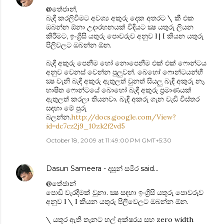
@තේජාන්,
‍බැඳි කරලිවීමට අවශ්‍ය අකුරු දෙක අතරට \ කී එක
ඔබන්න ඕනා උදාරහනයක් විදියට ක්‍ෂ යතුරු ලියන
කිරීමට, ඉංග්‍රිසි යතුරු පොවරුව අනුව l | I කියන යතුරු
පිලිවලට ඔබන්න ඕන.
බැඳි අකුරු පෙනීම හෝ නොපෙනීම එක් එක් ෆොන්ටය
අනුව වෙනස් වෙන්න පුලුවන්. බෙහෝ ෆොන්ටයන්හී
ක්‍ෂ වැනි බැඳි අකුරු ඇතුලත් වුනත් සියලු බැඳි අකුරු නෑ.
භාෂිත ෆොන්ටයේ බොහෝ බැඳි අකුරු ප්‍රමාණයක්
ඇතුලත් කරලා තියනවා. බැඳි අකරු ගැන වැඩි විස්තර
සඳහා මේ පුරු
බලන්න.
http://docs.google.com/View?
id=dc7cz2j9_10zk2f2vd5
October 18, 2009 at 11:49:00 PM GMT+5:30
Dasun Sameera - දසුන් සමීර
said…
@තේජාන්
පොඩි වැරදීමක් වුනා. ක්‍ෂ සඳහා ඉංග්‍රිසි යතුරු පොවරුව
අනුව l \ I කියන යතුරු පිලිවෙලට ඔබන්න ඕන.
\ යතුර ඇති තැනට හල් අක්ෂරය සහ zero width