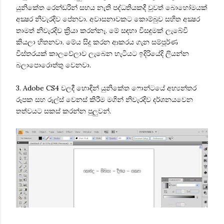
යුනිකේත රෙන්ඩරින් සහය නැති පද්ධතියකදී වුවත් බොහෝමයක්
අක්‍ෂර නිවැරදිව පේනවා. අවාසනාවකට කොම්බුව සහිත අක්‍ෂර
තාමත් නිවැරදිව ක්‍රියා කරන්නෑ. මේ සඳහා විසඳුමක් ලැබේවි
කියලා හිතනවා. මේය සිදු කරන ආකරය ගැන සම්පූර්ණ
විස්තරයක් කාලවේලාව ලැබෙන හැටියට ඉදිරියේදි ලියන්න
බලාපොරොත්තු වෙනවා.
3. Adobe CS4 වලදී හොඳින් යුනිකේත ෆොන්ටයේ අභ්‍යන්තර
රූපක සහ රූල්ස් වෙනස් කිරීම මගින් නිවැරදිව දර්ශනයවෙන
තත්වයට සකස් කරන්න පුලුවන්.