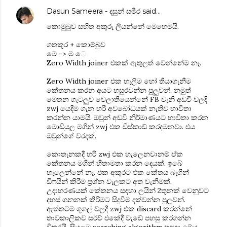
Dasun Sameera - දසුන් සමීර
said…
කොමුබුව සහිත අකුරු ලියන්නේ මෙහෙමයි.
ගතකුර + කොම්බුව
මෙ -> ම ෙ
Zero Width joiner එකක් ඇතුලත් වෙන්නේම නෑ.
Zero Width joiner එක හැලීම හෝ තියාගැනීම
‍කේතනය කරන අයට හසුරවන්න පුලුවන්. නමුත්
මෙතන ගැටලුව වෙලාතියෙන්නේ FB වැනි අඩවි වලදී
zwj යෙදීම ගැන හරි අවබෝධයක් නැතිව භාවිතා
කරන්න යාමයි. ඔවුන් අඩවි නිර්මාණයට භාවිතා කරන
මොඩියුල මගින් zwj එක ඩිස්කාඩ් කරදමනවා. එය
ඔවුන්ගේ වරදක්.
කොතැනකදී හරි zwj එක හැලෙනවානම් ඒක
කේතනය මගින් හිතාමතා කරන දෙයක්. ඉබේ
හැලෙන්නේ නෑ. එක අකුරට එක කේතය බැගින්
ඩිෆයින් කිරීම ප්‍රශ්න වැලකට අත වැනීමක්.
උදාහරණයක් කේතනය සඳහා ලයින් 2තුනක් වෙනුවට
දහස් ගනනක් කිරීමට සිදුවීම දක්වන්න පුලුවන්.
ඇත්තටම ගූගල් වලදී zwj එක discard කරන්නේ
තාවකාලිකව සර්ච් එකේදී වැඩේ පහසු කරගන්න