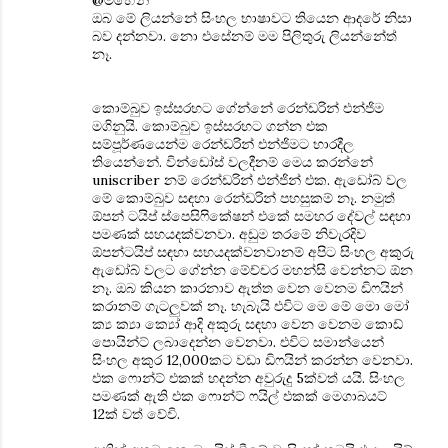
@මහේන්
ඔබ මේ ලියන්නේ සිංහල භාෂාවට තියෙන ආදරේ නිසා
බව දන්නවා. නො එසේනම් මම පිලිතුරු ලියන්නේත්
නෑ.
කොම්බුව ඉස්සරහට ‍ගේන්නේ රෙන්ඩරින් එන්ජිම
මගිනුයි. කොම්බුව ඉස්සරහට ගන්න එක
සම්පූර්ණයෙන්ම රෙන්ඩරින් එන්ජිමට භාරදීල
තියෙන්නේ. වින්ඩෝස් වලදීනම් මෙය කරන්නේ
uniscriber නම් රෙන්ඩරින් එන්ජින් එක. ඇඩෝබ් වල
මේ කොම්බුව සඳහා රෙන්ඩරින් පහසුකම් නෑ. නමුත්
ඕපන් ටයිප් ස්පෙසිෆිකේෂන් එකේ සමහර දේවල් සඳහා
පමණක් සහයදක්වනවා. අඩුම තරමේ නිවැරදිව
ඕපන්ටයිප් සඳහා සහයදක්වනවානම් අපිට සිංහල අකුරු
ඇඩෝබ් වලට ගේන්න මේච්චර මහන්සි වෙන්නට ඕන
නෑ. ඔබ කියන කාරනාව ඇත්ත වෙන වෙනම ‍ඩිෆයින්
කරානම් ගැටලුවක් නෑ. හැබැයි එවිට මෙ මේ මො මෝ
ක්‍ය ක්‍යා ක්‍යෝ ‍ආදි අකුරු සඳහා වෙන වෙනම කොඩ්
පොයින්ට් ලබාදෙන්න වෙනවා. එවිට සමාන්යෙන්
සිංහල අකුර 12,000කට වඩා ඩිෆයින් කරන්න වෙනවා.
එක ‍ෆොන්ට් එකක් හදන්න අවුරුදු 5ක්වත් යයි. ‍සිංහල
පමණක් ඇති එක ෆොන්ට් ෆයිල් එකක් මෙගාබයට්
12ක් වත් වේවි.