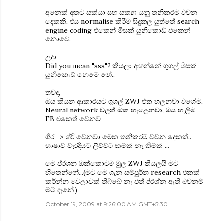
අනෙක් අතට සක්යා සහ සක්‍යා යනු තනික‍රම වචන
දෙකකි, එය normalise කිරිම සිදුකල යුත්තේ search
engine coding එකෙන් මිසක් යුනිකොඩ් එකෙන්
නොවෙ.
උදා
Did you mean "sss"? කියලා අහන්නේ ගුගල් මිසක්
යුනිකොඩ් නෙමෙ නේ..
තවද,
ඔය කියන ආකාරයට ගුගල් ZWJ එක හලනවා වගේම,
Neural network වලත් ඔක හැලෙනවා, ඔය හැලිම
FB එකෙත් වෙනව
ශී‍්‍ර -> ශ‍්රි වෙනවා මෙක තනිකරම වචන දෙකක්..
භාෂාව වැරදියට ලිව්වට කමක් නෑ කිමක් ...
මෙ ප‍්රශන ඔක්කොටම මුල ZWJ කියලයි මට
හිතෙන්නේ...(මට මෙ ගැන සම්පුර්න research එකක්
කර්න්න වෙලාවක් තිබ්බේ නැ එත් ප‍්රශ්න ඇති බවනම්
මට දැනේ.)
October 19, 2009 at 9:26:00 AM GMT+5:30