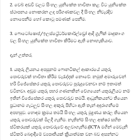
2. වෙබ් අඩවි වලට සිංහල යුනිකේත භාවිතා කළ විට යුනිකේත
ස්ථාපනය නොකරන ලද පරිගණකවල දී සිංහල නිවැරදිව
නොපෙනීම හෝ කොටු පමණක් පෙනීම.
3. ෆොටෝෂොප්/ඉලස්ට්‍රේටර්කොර්ල්ඩ්‍රෝ ආදි ග්‍රැෆික් මෘදුකාංග
වල සිංහල යුනිකේත භාවිතා කිරීමට ඇති ‍නොහැකියාව.
දැන් උත්තර,
1. යතුරු ලියනය අපසුනම් ෆොනටිකල් ආකාරයේ යතුරු
පොවරුවක් භාවිතා කිරීම වැරැද්දක් නොවේ. නමුත් අමාරුවෙන්
හරි විජේසේකර යතුරු පොවරුවට පුරුදුවෙනවා නම් ඉතාමත්
වටිනවා. අඩුම යතුරු පහර ගණනකින් වේගයෙන් යතුරුලියට නම්
ඉතින් විජේසේකර යතුරු පොවරුව තමයි. ආධුනිකයන්ට තියෙන
ප්‍රධානම ගැටලුව සිංහල අකුරු පිහිටා ඇති තැන් අඳුරාගනීමේ
අපහසුව. හොඳම ක්‍රමය තමයි සිංහල යතුරු මුද්‍රණය කරල තියෙන
යතුරු පොවරුවක් මිලදී ගැනීම. නැතින්ම් සිංහල අක්ෂර සහිත
ස්ටිකරයක් යතුරු පොවරුවේ අලවාගැනීම.(ICTA මගින් මෙවැනි
ස්ටිකර් බෙදාදීමේ ව්‍යපෘතියක් ක්‍රියාත්මක වන බව අසන්නට