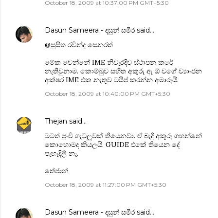
October 18, 2009 at 10:37:00 PM GMT+5:30
Dasun Sameera - දසුන් සමීර
said…
@සුසිත රවින්ද සෙනරත්
මේක වෙන්නේ IME නිවැරදිව ස්ථාපන කරේ
නැතිවුනාම. කොම්බුව සහිත අකුරු ඇ ඕ වගේ ව්‍යාංජන
අක්ෂර IME එක නැතුව ටයිප් කරන්න අමාරුයි.
October 18, 2009 at 10:40:00 PM GMT+5:30
Thejan
said…
මටත් පුංචි ගැටලුවක් තියෙනවා. ඒ බැදි අකුරු ගහන්නේ
කොහොමද කියලයි. GUIDE එකේ තියෙන දේ
පැහැදිලි නෑ.
තේජාන්
October 18, 2009 at 11:27:00 PM GMT+5:30
Dasun Sameera - දසුන් සමීර
said…