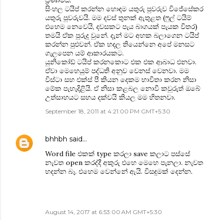
ප්‍රණාමය.
සිංහල ටයිප් කරන්න හොඳම යතුරු පුවරුව විජේසේකර
යතුරු පුවරුවයි. මම දවස් තුනක් ඇතුළත (ෆුල් ටයිම්
එහෙම නෙවෙයි, දවසකට පැය බාගයක් පැයක විතර)
තමයි ඒක පුරුදු වුනේ. දැන් මට අහක බලාගෙන ටයිප්
කරන්න පුළුවන්. ඒක හදල තියෙන්නෙ අපේ මනසට
ගැලපෙන යම් ආකාරයකට.
යුනිකෝඩ් ටයිප් කරනකොට එක එක ආබාධ එනවා.
ඒවා මෙහෙයුම් පද්ධති අනුව වෙනස් වෙනවා. මම
විස්ටා සහ එක්ස් පී කියන දෙකම භාවිතා කරන නිසා
මේක පැහැදිළියි. ඒ නිසා කළබල නොවී කවුරුත් ඔබේ
උත්සාහයට සහය දක්වයි කියල මම හිතනවා.
September 18, 2011 at 4:21:00 PM GMT+5:30
bhhbh
said…
Word file එකක් type කරලා save කලාට පස්සේ
නැවත open කරද්දී අකුරු එහෙ මෙහෙ පැනලා. නැවත
හදන්න බෑ. එහෙම වෙන්නේ ඇයි. විසඳුමක් දෙන්න.
August 14, 2017 at 6:53:00 AM GMT+5:30