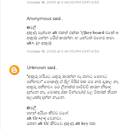
October 18, 2009 at 9:46:00 PM GMT+5:30
Anonymous said…
@මලී
දකුණු පැත්තෙ alt එකත් එක්ක 'ද'(key board එකේ o
අකුර) යන්න ටයිප් කරන්න. ඟ යන්ටත් එහෙම තමා.
alt+. (ග අකුර)
October 18, 2009 at 9:49:00 PM GMT+5:30
Unknown
said…
"අකුරු හරියට යතුරු කරන්න බෑ එහාට මෙහාට
පනිනවා" මොකද්ද ඒ ජිල් බිරිස් එක මම නම් දැකල නෑ
අකුරු පනිනවා. මම ලිනක්ස් පාවිච්චි කරන නිසාද
දන්නෙ නෑ. මොකද ඕක වින්ඩෝස් වල විතරක් තියන
අලයක්ද දන්න නෑනෙ.
@මලී
පහන් අයියා කිව්ව වගේ.
alt Gr+ද=ඳ වෙනවා.
ඔතන alt Gr කිව්වෙ දකුණු alt key එක.