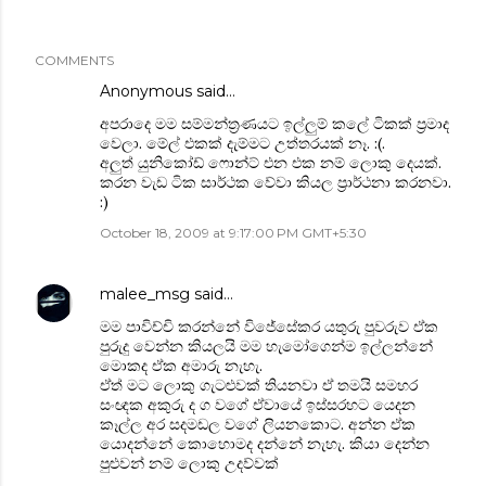
COMMENTS
Anonymous said…
අපරාදෙ මම සම්මන්ත්‍රණයට ඉල්ලුම් කලේ ටිකක් ප්‍රමාද
වෙලා. මේල් එකක් දැම්මට උත්තරයක් නෑ. :(.
අලුත් යුනිකෝඩ් ෆොන්ට් එන එක නම් ලොකු දෙයක්.
කරන වැඩ ටික සාර්ථක වේවා කියල ප්‍රාර්ථනා කරනවා.
:)
October 18, 2009 at 9:17:00 PM GMT+5:30
malee_msg
said…
මම පාවිච්චි කරන්නේ විජේසේකර යතුරු පුවරුව ඒක
පුරුදු වෙන්න කියලයි මම හැමෝගෙන්ම ඉල්ලන්නේ
මොකද ඒක අමාරු නැහැ.
ඒත් මට ලොකු ගැටළුවක් තියනවා ඒ තමයි සමහර
සංඥක අකුරු ද ග වගේ ඒවායේ ඉස්සරහට ‍යෙදන
කෑල්ල අර සදමඩල වගේ ලියනකොට. අන්න ඒක
යොදන්නේ කොහොමද දන්නේ නැහැ. කියා දෙන්න
පුළුවන් නම් ලොකු උදව්වක්