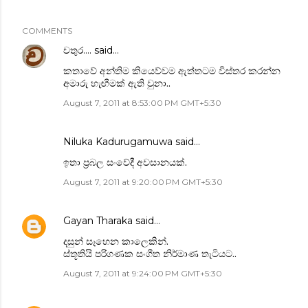
COMMENTS
චතුර....
said…
කතාවේ අන්තිම කියෙව්වම ඇත්තටම විස්තර කරන්න
අමාරු හැඟීමක් ඇති වුනා..
August 7, 2011 at 8:53:00 PM GMT+5:30
Niluka Kadurugamuwa
said…
ඉතා ප්‍රබල සංවේදී අවසානයක්.
August 7, 2011 at 9:20:00 PM GMT+5:30
Gayan Tharaka
said…
දසුන් සෑහෙන කාලෙකින්.
ස්තූතියි පරිගණක සංගීත නිර්මාණ තැටියට..
August 7, 2011 at 9:24:00 PM GMT+5:30