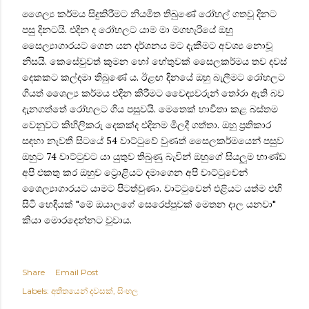
ශෛල්‍ය කර්මය සිදුකිරීමට නියමිත තිබුණේ රෝහල් ගතවූ දිනට
පසු දිනටයි. එදින ද රෝහලට යාම මා මගහැරියේ ඔහු
සෛල්‍යාගාරයට ගෙන යන දර්ශනය මට දැකීමට අවශ්‍ය නොවූ
නිසයි. කෙසේවුවත් කුමන හෝ හේතුවක් සෛලකර්මය තව දවස්
දෙකකට කල්දමා තිබුණේ ය. ඊළඟ දිනයේ ඔහු බැලීමට රෝහලට
ගියත්
ශෛල්‍ය කර්මය
එදින කිරීමට වෛද්‍යවරුන් තෝරා ඇති බව
දැනගත්තේ රෝහලට ගිය පසුවයි. මෙතෙක් භාවිතා කළ බස්තම
වෙනුවට කිහිලිකරු දෙකක්ද එදිනම මිලදී ගත්තා. ඔහු ප්‍රතිකාර
සඳහා නැවතී සිටයේ 54 වාට්ටුවේ වුණත් සෛලකර්මයෙන් පසුව
ඔහුට 74 වාට්ටුවට යා යුතුව තිබුණු බැවින් ඔහුගේ සියලුම භාණ්ඩ
අපි එකතු කර ඔහුව ට්‍රොළියට දමාගෙන අපි වාට්ටුවෙන්
ශෛල්‍යාගාරයට යාමට පිටත්වුණා. වාට්ටුවෙන් එළියට යත්ම එහි
සිටි හෙදියක් "මේ ඔයාලගේ සෙරෙප්පුවක් මෙතන දාල යනවා"
කියා මොරදෙන්නට වූවාය.
Share
Email Post
Labels:
අතීතයෙන් දවසක්
සිංහල