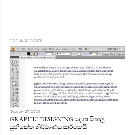
POPULAR POSTS
October 27, 2009
GRAPHIC DESIGNING සඳහා සිංහල
යුනිකේත නිර්මාණය සාර්ථකයි