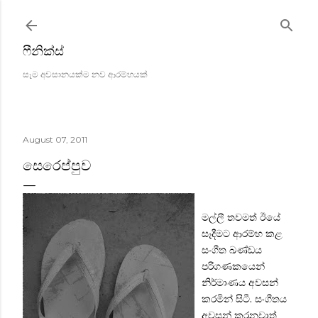
Skip to main content
ෆීනික්ස්
සෑම අවසානයක්ම නව ආරම්භයක්
August 07, 2011
සෙරෙප්පුව
මල්ලී තවමත් ඊයේ
සෑදීමට ආරම්භ කළ
සංගීත ඛණ්ඩය
පරිගණකයෙන්
නිර්මාණය අවසන්
කරමින් සිටී. සංගීතය
අවසන් කරනවාත්