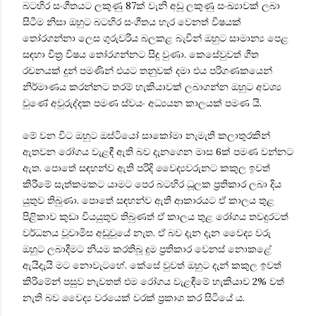
බටහිර සංගීතයට ලකුණු 87ක් වැනි අඩු ලකුණු සංඛ්‍යාවක් ලබා
සිටීම නිසා ඔහුට බටහිර සංගීතය හැර වෙනත් විෂයක්
තෝරගන්නා ලෙස ගුරුවරිය බලකළ බැවින් ඔහුට සාමාන්‍ය පෙළ
සඳහා චිත්‍ර විෂය තෝරගන්නට සිදු වුණා. කෙසේවුවත් ගීත
රචනයක් දුන් පමණින් එයට තනුවක් දමා එය පරිගණකයෙන්
නිර්මාණය කරන්නට තරම් හැකියාවක් ලබාගන්න ඔහුට අවශ්‍ය
වුණේ අවුරුද්දක පමණ ස්වයං අධ්‍යයන කාලයක් පමණ යි.
මේ වන විට ඔහුට ඔස්ටියෝ සාකෝමා නැමැති කලාතුරකින්
ඇතවන රෝගය වැළඳී ඇති බව දැනගෙන මාස 6ක් පමණ වන්නට
ඇත. පොතේ සඳහන්ව ඇති පරිදි වෛද්‍යවරුනට කකුල ඉවත්
කිරීමේ සැත්කමකට යාමට පෙර බටහිර ධූලක ප්‍රතිකාර ලබා දිය
යුතුව තිබුණා. පොතේ සඳහන්ව ඇති ආකාරයට ඒ කාලය තුළ
පිළිකාව කුඩා වියයුතුව තිබුණත් ඒ කාලය තුළ රෝගය තවදුරටත්
වර්ධනය වූවාමිස අඩුවූයේ නැත. ඒ බව දැන දැන වෛද්‍ය වරු
ඔහුට ලබාදීමට නියම කරතිබූ දුම ප්‍රතිකාර වෙනස් නොකළේ
ඇයිදැයි මට නොවැටහේ. කේසේ වුවත් ඔහුට දැන් කකුල ඉවත්
කිරිමේන් පසුව නැවතත් එම රෝගය වැළඳීමේ හැකියාව 2% වත්
නැති බව වෛද්‍ය වරයෙක් වරක් ප්‍රකාශ කර සිටියේ ය.