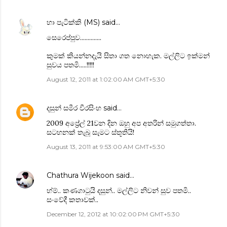
හා පැටික්කි (MS)
said…
‍සෙ‍රෙප්පුව..............
කුමක් කියන්නදැයි සිතා ගත ‍නොහැක. මල්ලිට ඉක්මන්
සුවය පතමි.....!!!!!
August 12, 2011 at 1:02:00 AM GMT+5:30
දසුන් සමීර වීරසිංහ
said…
2009 අප්‍රේල් 21වන දින ඔහු අප අතරින් සමුගත්තා.
සටහනක් තැබූ සැමට ස්තූතියි!
August 13, 2011 at 9:53:00 AM GMT+5:30
Chathura Wijekoon
said…
හ්ම්.. කණගාටුයි දසුන්.. මල්ලිට නිවන් සුව පතමි..
සංවේදී කතාවක්..
December 12, 2012 at 10:02:00 PM GMT+5:30