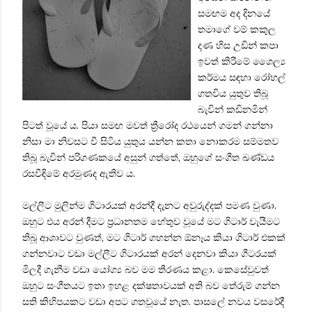
සමඟම අද දිනයේ
තමාගේ වම් කකුල
දණ හිස උඩින් කපා
ඉවත් කිරීමේ ශෛල්‍ය
කර්මය සඳහා රෝහල්
ගතවිය යුතුව තිබූ
බැවින් කඩිනමින්
පිටත් වූයේ ය. පියා සමඟ මවත් ත්‍රීරෝද රථයෙන් ගමන් ගන්නා
නිසා මා නිවසට වී සිටිය යුතුය යන්න කතා නොකරම සම්මතව
තිබූ බැවින් පරිගණකයේ අසුන් ගත්තේ, ඔහුගේ සංගීත ඛණ්ඩය
රසවීඳිමේ අරමුණද ඇතිව ය.
මල්ලීට මුලින්ම ගිටාරයක් අරන්දී දැනට අවුරුද්දක් පමණ වුණා.
ඔහුට එය අරන් දීමට ප්‍රධානතම හේතුව වූයේ මට ගිටාර් වැයීමට
තිබූ ආශාවට වුණත්, මට ගිටාර් ගහන්න ඕනෑය කියා ගිටාර් එකක්
ගන්නවාට වඩා මල්ලීට ගිටාරයක් අරන් දෙනවා කියා ගීටරයක්
මිලදී ගැනීම වඩා යෝග්‍ය බව මම තීරණය කළා. කෙසේවුවත්
ඔහුට සංගීතයට ඉතා ඉහළ දක්ෂතාවයක් අති බව තේරුම් ගන්න
සති කිහිපයකට වඩා අපට ගතවූයේ නැත. පාසලේ නවය වසරේදී