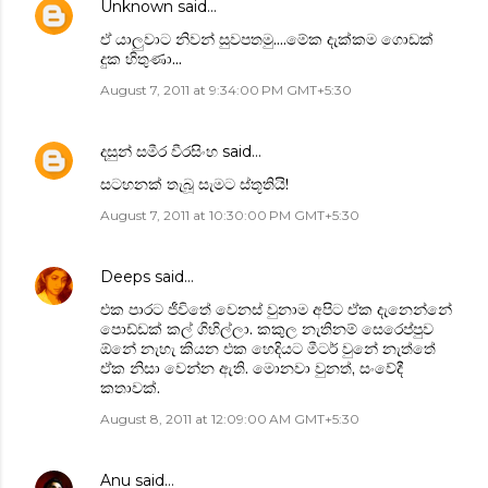
Unknown
said…
ඒ යාලුවාට නිවන් සුවපතමු....මේක දැක්කම ගොඩක්
දුක හිතුණා...
August 7, 2011 at 9:34:00 PM GMT+5:30
දසුන් සමීර වීරසිංහ
said…
සටහනක් තැබූ සැමට ස්තූතියි!
August 7, 2011 at 10:30:00 PM GMT+5:30
Deeps
said…
එක පාරට ජීවිතේ වෙනස් වුනාම අපිට ඒක දැනෙන්නේ
පොඩ්ඩක් කල් ගිහිල්ලා. කකුල නැතිනම් සෙරෙප්පුව
ඕනේ නැහැ කියන එක හෙදියට මීටර් වුනේ නැත්තේ
ඒක නිසා වෙන්න ඇති. මොනවා වුනත්, සංවේදී
කතාවක්.
August 8, 2011 at 12:09:00 AM GMT+5:30
Anu
said…