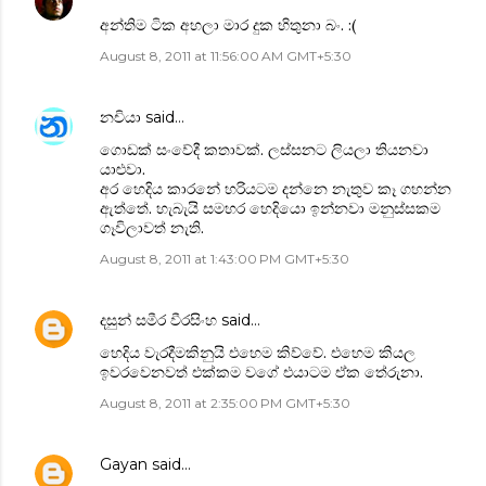
අන්තිම ටික අහලා මාර දුක හිතුනා බං. :(
August 8, 2011 at 11:56:00 AM GMT+5:30
නචියා
said…
ගොඩක් සංවේදී කතාවක්. ලස්සනට ලියලා තියනවා
යාළුවා.
අර හෙදිය කාරනේ හරියටම දන්නෙ නැතුව කෑ ගහන්න
ඇත්තේ. හැබැයි සමහර හෙදියො ඉන්නවා මනුස්සකම
ගෑවිලාවත් නැති.
August 8, 2011 at 1:43:00 PM GMT+5:30
දසුන් සමීර වීරසිංහ
said…
හෙදිය වැරදීමකිනුයි එහෙම කිව්වේ. එහෙම කියල
ඉවරවෙනවත් එක්කම වගේ එයාටම ඒක තේරුනා.
August 8, 2011 at 2:35:00 PM GMT+5:30
Gayan
said…