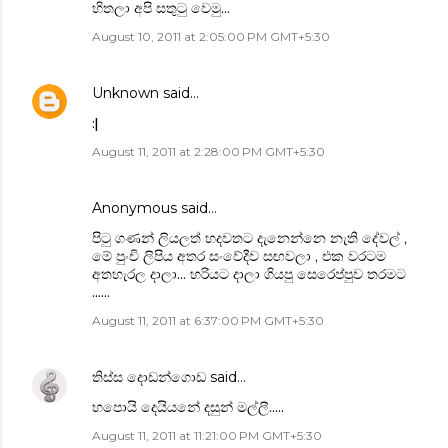
හිතලා අපි සතුටු වෙමු...
August 10, 2011 at 2:05:00 PM GMT+5:30
Unknown
said…
:|
August 11, 2011 at 2:28:00 PM GMT+5:30
Anonymous said…
පිටු ගණන් ලියලත් හදවතට දැනෙන්නෙ නැති දේවල් ,
මේ පුංචි ලිපිය අතර සංවේදීව සඟවලා , එක වරටම
අතහැරල දාලා... හරියට දාලා ගියපු සෙරෙප්පුව තරමට
......
August 11, 2011 at 6:37:00 PM GMT+5:30
තිස්ස දොඩන්ගොඩ
said…
හපොයි දෙයියනේ දසුන් මල්ලී.....
August 11, 2011 at 11:21:00 PM GMT+5:30