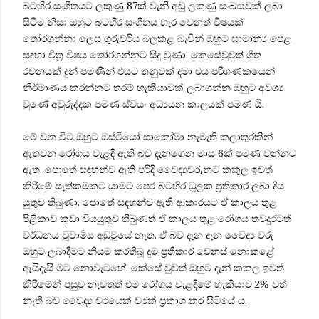
බටහිර සංගීතයට ලකුණු 87ක් වැනි අඩු ලකුණු සංඛ්‍යාවක් ලබා
සිටීම නිසා ඔහුට බටහිර සංගීතය හැර වෙනත් විෂයක්
තෝරගන්නා ලෙස ගුරුවරිය බලකළ බැවින් ඔහුට සාමාන්‍ය පෙළ
සඳහා චිත්‍ර විෂය තෝරගන්නට සිදු වුණා. කෙසේවුවත් ගීත
රචනයක් දුන් පමණින් එයට තනුවක් දමා එය පරිගණකයෙන්
නිර්මාණය කරන්නට තරම් හැකියාවක් ලබාගන්න ඔහුට අවශ්‍ය
වුණේ අවුරුද්දක පමණ ස්වයං අධ්‍යයන කාලයක් පමණ යි.
මේ වන විට ඔහුට ඔස්ටියෝ සාකෝමා නැමැති කලාතුරකින්
ඇතවන රෝගය වැළඳී ඇති බව දැනගෙන මාස 6ක් පමණ වන්නට
ඇත. පොතේ සඳහන්ව ඇති පරිදි වෛද්‍යවරුනට කකුල ඉවත්
කිරීමේ සැත්කමකට යාමට පෙර බටහිර ධූලක ප්‍රතිකාර ලබා දිය
යුතුව තිබුණා. පොතේ සඳහන්ව ඇති ආකාරයට ඒ කාලය තුළ
පිළිකාව කුඩා වියයුතුව තිබුණත් ඒ කාලය තුළ රෝගය තවදුරටත්
වර්ධනය වූවාමිස අඩුවූයේ නැත. ඒ බව දැන දැන වෛද්‍ය වරු
ඔහුට ලබාදීමට නියම කරතිබූ දුම ප්‍රතිකාර වෙනස් නොකළේ
ඇයිදැයි මට නොවැටහේ. කේසේ වුවත් ඔහුට දැන් කකුල ඉවත්
කිරිමේන් පසුව නැවතත් එම රෝගය වැළඳීමේ හැකියාව 2% වත්
නැති බව වෛද්‍ය වරයෙක් වරක් ප්‍රකාශ කර සිටියේ ය.