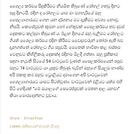
ශෛල්‍ය කර්මය සිදුකිරීමට නියමිත තිබුණේ රෝහල් ගතවූ දිනට
පසු දිනටයි. එදින ද රෝහලට යාම මා මගහැරියේ ඔහු
සෛල්‍යාගාරයට ගෙන යන දර්ශනය මට දැකීමට අවශ්‍ය නොවූ
නිසයි. කෙසේවුවත් කුමන හෝ හේතුවක් සෛලකර්මය තව දවස්
දෙකකට කල්දමා තිබුණේ ය. ඊළඟ දිනයේ ඔහු බැලීමට රෝහලට
ගියත්
ශෛල්‍ය කර්මය
එදින කිරීමට වෛද්‍යවරුන් තෝරා ඇති බව
දැනගත්තේ රෝහලට ගිය පසුවයි. මෙතෙක් භාවිතා කළ බස්තම
වෙනුවට කිහිලිකරු දෙකක්ද එදිනම මිලදී ගත්තා. ඔහු ප්‍රතිකාර
සඳහා නැවතී සිටයේ 54 වාට්ටුවේ වුණත් සෛලකර්මයෙන් පසුව
ඔහුට 74 වාට්ටුවට යා යුතුව තිබුණු බැවින් ඔහුගේ සියලුම භාණ්ඩ
අපි එකතු කර ඔහුව ට්‍රොළියට දමාගෙන අපි වාට්ටුවෙන්
ශෛල්‍යාගාරයට යාමට පිටත්වුණා. වාට්ටුවෙන් එළියට යත්ම එහි
සිටි හෙදියක් "මේ ඔයාලගේ සෙරෙප්පුවක් මෙතන දාල යනවා"
කියා මොරදෙන්නට වූවාය.
Share
Email Post
Labels:
අතීතයෙන් දවසක්
සිංහල