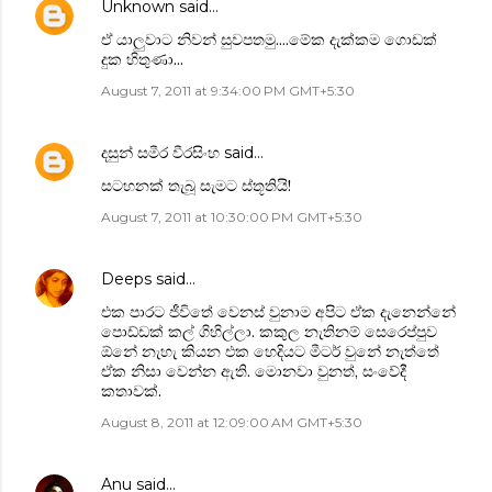
Unknown
said…
ඒ යාලුවාට නිවන් සුවපතමු....මේක දැක්කම ගොඩක්
දුක හිතුණා...
August 7, 2011 at 9:34:00 PM GMT+5:30
දසුන් සමීර වීරසිංහ
said…
සටහනක් තැබූ සැමට ස්තූතියි!
August 7, 2011 at 10:30:00 PM GMT+5:30
Deeps
said…
එක පාරට ජීවිතේ වෙනස් වුනාම අපිට ඒක දැනෙන්නේ
පොඩ්ඩක් කල් ගිහිල්ලා. කකුල නැතිනම් සෙරෙප්පුව
ඕනේ නැහැ කියන එක හෙදියට මීටර් වුනේ නැත්තේ
ඒක නිසා වෙන්න ඇති. මොනවා වුනත්, සංවේදී
කතාවක්.
August 8, 2011 at 12:09:00 AM GMT+5:30
Anu
said…