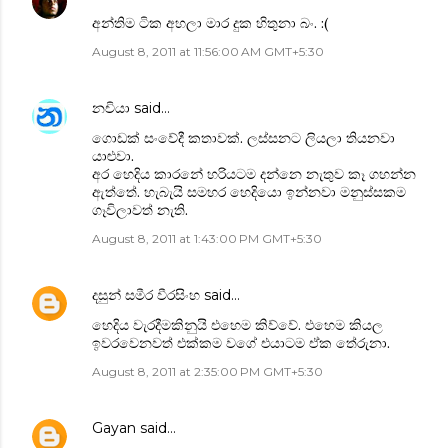
අන්තිම ටික අහලා මාර දුක හිතුනා බං. :(
August 8, 2011 at 11:56:00 AM GMT+5:30
නචියා
said…
ගොඩක් සංවේදී කතාවක්. ලස්සනට ලියලා තියනවා
යාළුවා.
අර හෙදිය කාරනේ හරියටම දන්නෙ නැතුව කෑ ගහන්න
ඇත්තේ. හැබැයි සමහර හෙදියො ඉන්නවා මනුස්සකම
ගෑවිලාවත් නැති.
August 8, 2011 at 1:43:00 PM GMT+5:30
දසුන් සමීර වීරසිංහ
said…
හෙදිය වැරදීමකිනුයි එහෙම කිව්වේ. එහෙම කියල
ඉවරවෙනවත් එක්කම වගේ එයාටම ඒක තේරුනා.
August 8, 2011 at 2:35:00 PM GMT+5:30
Gayan
said…