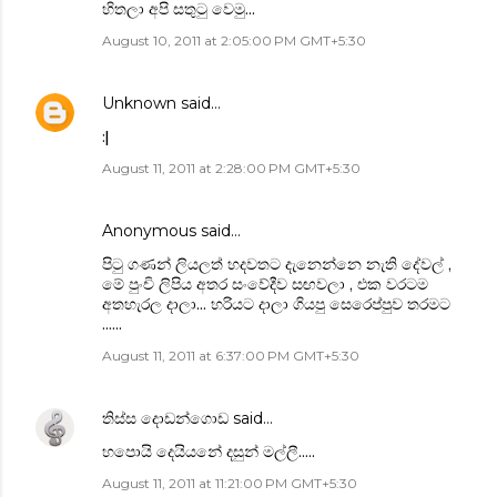
හිතලා අපි සතුටු වෙමු...
August 10, 2011 at 2:05:00 PM GMT+5:30
Unknown
said…
:|
August 11, 2011 at 2:28:00 PM GMT+5:30
Anonymous said…
පිටු ගණන් ලියලත් හදවතට දැනෙන්නෙ නැති දේවල් ,
මේ පුංචි ලිපිය අතර සංවේදීව සඟවලා , එක වරටම
අතහැරල දාලා... හරියට දාලා ගියපු සෙරෙප්පුව තරමට
......
August 11, 2011 at 6:37:00 PM GMT+5:30
තිස්ස දොඩන්ගොඩ
said…
හපොයි දෙයියනේ දසුන් මල්ලී.....
August 11, 2011 at 11:21:00 PM GMT+5:30