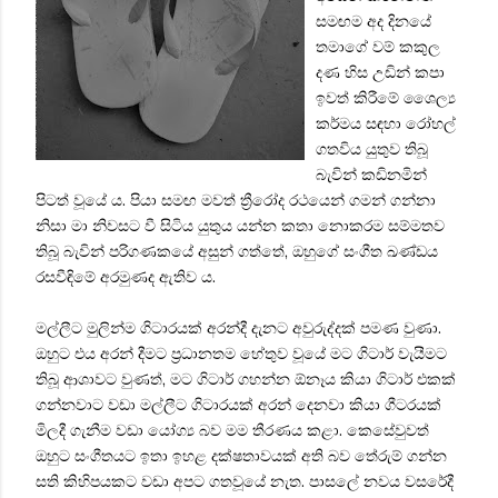
සමඟම අද දිනයේ
තමාගේ වම් කකුල
දණ හිස උඩින් කපා
ඉවත් කිරීමේ ශෛල්‍ය
කර්මය සඳහා රෝහල්
ගතවිය යුතුව තිබූ
බැවින් කඩිනමින්
පිටත් වූයේ ය. පියා සමඟ මවත් ත්‍රීරෝද රථයෙන් ගමන් ගන්නා
නිසා මා නිවසට වී සිටිය යුතුය යන්න කතා නොකරම සම්මතව
තිබූ බැවින් පරිගණකයේ අසුන් ගත්තේ, ඔහුගේ සංගීත ඛණ්ඩය
රසවීඳිමේ අරමුණද ඇතිව ය.
මල්ලීට මුලින්ම ගිටාරයක් අරන්දී දැනට අවුරුද්දක් පමණ වුණා.
ඔහුට එය අරන් දීමට ප්‍රධානතම හේතුව වූයේ මට ගිටාර් වැයීමට
තිබූ ආශාවට වුණත්, මට ගිටාර් ගහන්න ඕනෑය කියා ගිටාර් එකක්
ගන්නවාට වඩා මල්ලීට ගිටාරයක් අරන් දෙනවා කියා ගීටරයක්
මිලදී ගැනීම වඩා යෝග්‍ය බව මම තීරණය කළා. කෙසේවුවත්
ඔහුට සංගීතයට ඉතා ඉහළ දක්ෂතාවයක් අති බව තේරුම් ගන්න
සති කිහිපයකට වඩා අපට ගතවූයේ නැත. පාසලේ නවය වසරේදී