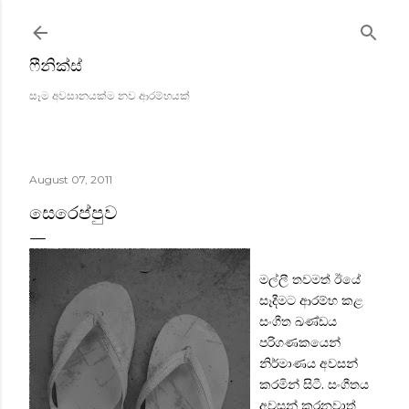
Skip to main content
ෆීනික්ස්
සෑම අවසානයක්ම නව ආරම්භයක්
August 07, 2011
සෙරෙප්පුව
මල්ලී තවමත් ඊයේ
සෑදීමට ආරම්භ කළ
සංගීත ඛණ්ඩය
පරිගණකයෙන්
නිර්මාණය අවසන්
කරමින් සිටී. සංගීතය
අවසන් කරනවාත්