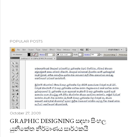
POPULAR POSTS
October 27, 2009
GRAPHIC DESIGNING සඳහා සිංහල
යුනිකේත නිර්මාණය සාර්ථකයි