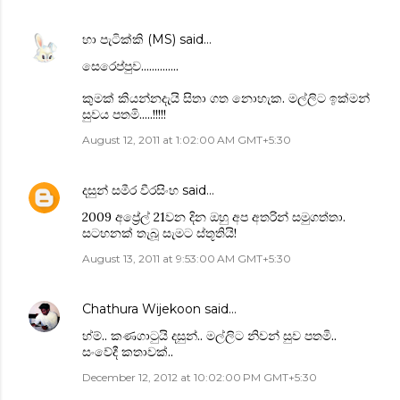
හා පැටික්කි (MS)
said…
‍සෙ‍රෙප්පුව..............
කුමක් කියන්නදැයි සිතා ගත ‍නොහැක. මල්ලිට ඉක්මන්
සුවය පතමි.....!!!!!
August 12, 2011 at 1:02:00 AM GMT+5:30
දසුන් සමීර වීරසිංහ
said…
2009 අප්‍රේල් 21වන දින ඔහු අප අතරින් සමුගත්තා.
සටහනක් තැබූ සැමට ස්තූතියි!
August 13, 2011 at 9:53:00 AM GMT+5:30
Chathura Wijekoon
said…
හ්ම්.. කණගාටුයි දසුන්.. මල්ලිට නිවන් සුව පතමි..
සංවේදී කතාවක්..
December 12, 2012 at 10:02:00 PM GMT+5:30