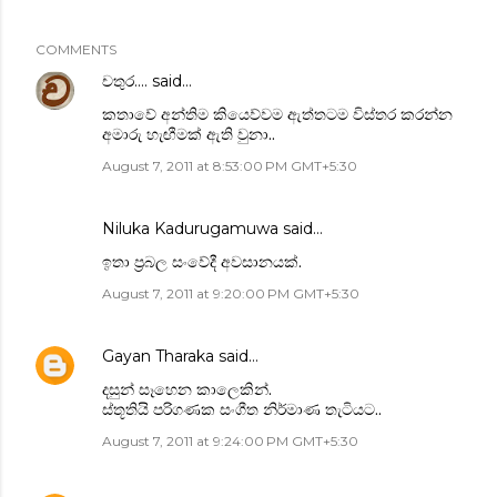
COMMENTS
චතුර....
said…
කතාවේ අන්තිම කියෙව්වම ඇත්තටම විස්තර කරන්න
අමාරු හැඟීමක් ඇති වුනා..
August 7, 2011 at 8:53:00 PM GMT+5:30
Niluka Kadurugamuwa
said…
ඉතා ප්‍රබල සංවේදී අවසානයක්.
August 7, 2011 at 9:20:00 PM GMT+5:30
Gayan Tharaka
said…
දසුන් සෑහෙන කාලෙකින්.
ස්තූතියි පරිගණක සංගීත නිර්මාණ තැටියට..
August 7, 2011 at 9:24:00 PM GMT+5:30