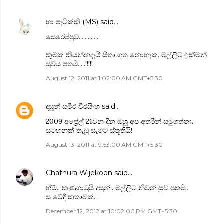
හා පැටික්කි (MS)
said…
‍සෙ‍රෙප්පුව..............
කුමක් කියන්නදැයි සිතා ගත ‍නොහැක. මල්ලිට ඉක්මන්
සුවය පතමි.....!!!!!
August 12, 2011 at 1:02:00 AM GMT+5:30
දසුන් සමීර වීරසිංහ
said…
2009 අප්‍රේල් 21වන දින ඔහු අප අතරින් සමුගත්තා.
සටහනක් තැබූ සැමට ස්තූතියි!
August 13, 2011 at 9:53:00 AM GMT+5:30
Chathura Wijekoon
said…
හ්ම්.. කණගාටුයි දසුන්.. මල්ලිට නිවන් සුව පතමි..
සංවේදී කතාවක්..
December 12, 2012 at 10:02:00 PM GMT+5:30