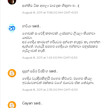
අන්තිම ටික අහලා මාර දුක හිතුනා බං. :(
August 8, 2011 at 11:56:00 AM GMT+5:30
නචියා
said…
ගොඩක් සංවේදී කතාවක්. ලස්සනට ලියලා තියනවා
යාළුවා.
අර හෙදිය කාරනේ හරියටම දන්නෙ නැතුව කෑ ගහන්න
ඇත්තේ. හැබැයි සමහර හෙදියො ඉන්නවා මනුස්සකම
ගෑවිලාවත් නැති.
August 8, 2011 at 1:43:00 PM GMT+5:30
දසුන් සමීර වීරසිංහ
said…
හෙදිය වැරදීමකිනුයි එහෙම කිව්වේ. එහෙම කියල
ඉවරවෙනවත් එක්කම වගේ එයාටම ඒක තේරුනා.
August 8, 2011 at 2:35:00 PM GMT+5:30
Gayan
said…