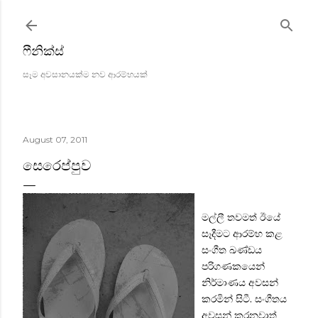
Skip to main content
ෆීනික්ස්
සෑම අවසානයක්ම නව ආරම්භයක්
August 07, 2011
සෙරෙප්පුව
මල්ලී තවමත් ඊයේ
සෑදීමට ආරම්භ කළ
සංගීත ඛණ්ඩය
පරිගණකයෙන්
නිර්මාණය අවසන්
කරමින් සිටී. සංගීතය
අවසන් කරනවාත්