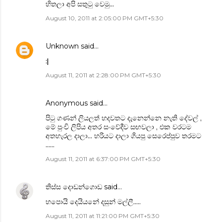
හිතලා අපි සතුටු වෙමු...
August 10, 2011 at 2:05:00 PM GMT+5:30
Unknown
said…
:|
August 11, 2011 at 2:28:00 PM GMT+5:30
Anonymous said…
පිටු ගණන් ලියලත් හදවතට දැනෙන්නෙ නැති දේවල් ,
මේ පුංචි ලිපිය අතර සංවේදීව සඟවලා , එක වරටම
අතහැරල දාලා... හරියට දාලා ගියපු සෙරෙප්පුව තරමට
......
August 11, 2011 at 6:37:00 PM GMT+5:30
තිස්ස දොඩන්ගොඩ
said…
හපොයි දෙයියනේ දසුන් මල්ලී.....
August 11, 2011 at 11:21:00 PM GMT+5:30