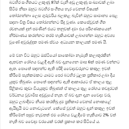
බටහිර සංගීතයට ලකුණු 87ක් වැනි අඩු ලකුණු සංඛ්‍යාවක් ලබා
සිටීම නිසා ඔහුට බටහිර සංගීතය හැර වෙනත් විෂයක්
තෝරගන්නා ලෙස ගුරුවරිය බලකළ බැවින් ඔහුට සාමාන්‍ය පෙළ
සඳහා චිත්‍ර විෂය තෝරගන්නට සිදු වුණා. කෙසේවුවත් ගීත
රචනයක් දුන් පමණින් එයට තනුවක් දමා එය පරිගණකයෙන්
නිර්මාණය කරන්නට තරම් හැකියාවක් ලබාගන්න ඔහුට අවශ්‍ය
වුණේ අවුරුද්දක පමණ ස්වයං අධ්‍යයන කාලයක් පමණ යි.
මේ වන විට ඔහුට ඔස්ටියෝ සාකෝමා නැමැති කලාතුරකින්
ඇතවන රෝගය වැළඳී ඇති බව දැනගෙන මාස 6ක් පමණ වන්නට
ඇත. පොතේ සඳහන්ව ඇති පරිදි වෛද්‍යවරුනට කකුල ඉවත්
කිරීමේ සැත්කමකට යාමට පෙර බටහිර ධූලක ප්‍රතිකාර ලබා දිය
යුතුව තිබුණා. පොතේ සඳහන්ව ඇති ආකාරයට ඒ කාලය තුළ
පිළිකාව කුඩා වියයුතුව තිබුණත් ඒ කාලය තුළ රෝගය තවදුරටත්
වර්ධනය වූවාමිස අඩුවූයේ නැත. ඒ බව දැන දැන වෛද්‍ය වරු
ඔහුට ලබාදීමට නියම කරතිබූ දුම ප්‍රතිකාර වෙනස් නොකළේ
ඇයිදැයි මට නොවැටහේ. කේසේ වුවත් ඔහුට දැන් කකුල ඉවත්
කිරිමේන් පසුව නැවතත් එම රෝගය වැළඳීමේ හැකියාව 2% වත්
නැති බව වෛද්‍ය වරයෙක් වරක් ප්‍රකාශ කර සිටියේ ය.