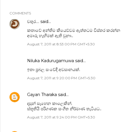
COMMENTS
චතුර....
said…
කතාවේ අන්තිම කියෙව්වම ඇත්තටම විස්තර කරන්න
අමාරු හැඟීමක් ඇති වුනා..
August 7, 2011 at 8:53:00 PM GMT+5:30
Niluka Kadurugamuwa
said…
ඉතා ප්‍රබල සංවේදී අවසානයක්.
August 7, 2011 at 9:20:00 PM GMT+5:30
Gayan Tharaka
said…
දසුන් සෑහෙන කාලෙකින්.
ස්තූතියි පරිගණක සංගීත නිර්මාණ තැටියට..
August 7, 2011 at 9:24:00 PM GMT+5:30