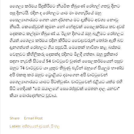
ශෛල්‍ය කර්මය සිදුකිරීමට නියමිත තිබුණේ රෝහල් ගතවූ දිනට
පසු දිනටයි. එදින ද රෝහලට යාම මා මගහැරියේ ඔහු
සෛල්‍යාගාරයට ගෙන යන දර්ශනය මට දැකීමට අවශ්‍ය නොවූ
නිසයි. කෙසේවුවත් කුමන හෝ හේතුවක් සෛලකර්මය තව දවස්
දෙකකට කල්දමා තිබුණේ ය. ඊළඟ දිනයේ ඔහු බැලීමට රෝහලට
ගියත්
ශෛල්‍ය කර්මය
එදින කිරීමට වෛද්‍යවරුන් තෝරා ඇති බව
දැනගත්තේ රෝහලට ගිය පසුවයි. මෙතෙක් භාවිතා කළ බස්තම
වෙනුවට කිහිලිකරු දෙකක්ද එදිනම මිලදී ගත්තා. ඔහු ප්‍රතිකාර
සඳහා නැවතී සිටයේ 54 වාට්ටුවේ වුණත් සෛලකර්මයෙන් පසුව
ඔහුට 74 වාට්ටුවට යා යුතුව තිබුණු බැවින් ඔහුගේ සියලුම භාණ්ඩ
අපි එකතු කර ඔහුව ට්‍රොළියට දමාගෙන අපි වාට්ටුවෙන්
ශෛල්‍යාගාරයට යාමට පිටත්වුණා. වාට්ටුවෙන් එළියට යත්ම එහි
සිටි හෙදියක් "මේ ඔයාලගේ සෙරෙප්පුවක් මෙතන දාල යනවා"
කියා මොරදෙන්නට වූවාය.
Share
Email Post
Labels:
අතීතයෙන් දවසක්
සිංහල