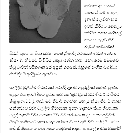
සමඟම අද දිනයේ
තමාගේ වම් කකුල
දණ හිස උඩින් කපා
ඉවත් කිරීමේ ශෛල්‍ය
කර්මය සඳහා රෝහල්
ගතවිය යුතුව තිබූ
බැවින් කඩිනමින්
පිටත් වූයේ ය. පියා සමඟ මවත් ත්‍රීරෝද රථයෙන් ගමන් ගන්නා
නිසා මා නිවසට වී සිටිය යුතුය යන්න කතා නොකරම සම්මතව
තිබූ බැවින් පරිගණකයේ අසුන් ගත්තේ, ඔහුගේ සංගීත ඛණ්ඩය
රසවීඳිමේ අරමුණද ඇතිව ය.
මල්ලීට මුලින්ම ගිටාරයක් අරන්දී දැනට අවුරුද්දක් පමණ වුණා.
ඔහුට එය අරන් දීමට ප්‍රධානතම හේතුව වූයේ මට ගිටාර් වැයීමට
තිබූ ආශාවට වුණත්, මට ගිටාර් ගහන්න ඕනෑය කියා ගිටාර් එකක්
ගන්නවාට වඩා මල්ලීට ගිටාරයක් අරන් දෙනවා කියා ගීටරයක්
මිලදී ගැනීම වඩා යෝග්‍ය බව මම තීරණය කළා. කෙසේවුවත්
ඔහුට සංගීතයට ඉතා ඉහළ දක්ෂතාවයක් අති බව තේරුම් ගන්න
සති කිහිපයකට වඩා අපට ගතවූයේ නැත. පාසලේ නවය වසරේදී