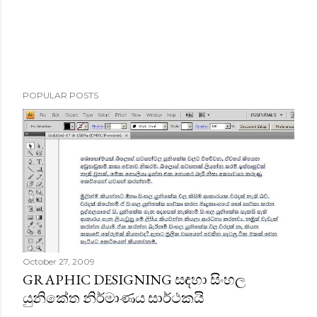
POPULAR POSTS
October 27, 2009
GRAPHIC DESIGNING සඳහා සිංහල
යුනිකේත නිර්මාණය සාර්ථකයි