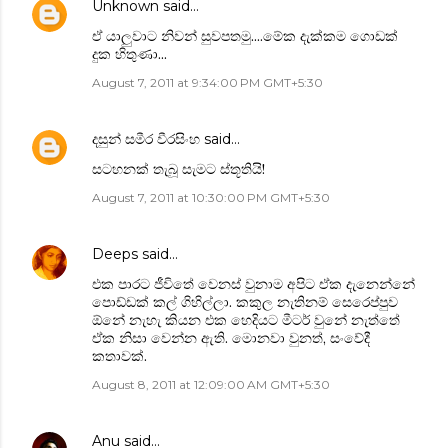
Unknown
said…
ඒ යාලුවාට නිවන් සුවපතමු....මේක දැක්කම ගොඩක්
දුක හිතුණා...
August 7, 2011 at 9:34:00 PM GMT+5:30
දසුන් සමීර වීරසිංහ
said…
සටහනක් තැබූ සැමට ස්තූතියි!
August 7, 2011 at 10:30:00 PM GMT+5:30
Deeps
said…
එක පාරට ජීවිතේ වෙනස් වුනාම අපිට ඒක දැනෙන්නේ
පොඩ්ඩක් කල් ගිහිල්ලා. කකුල නැතිනම් සෙරෙප්පුව
ඕනේ නැහැ කියන එක හෙදියට මීටර් වුනේ නැත්තේ
ඒක නිසා වෙන්න ඇති. මොනවා වුනත්, සංවේදී
කතාවක්.
August 8, 2011 at 12:09:00 AM GMT+5:30
Anu
said…