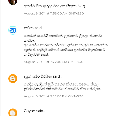
අන්තිම ටික අහලා මාර දුක හිතුනා බං. :(
August 8, 2011 at 11:56:00 AM GMT+5:30
නචියා
said…
ගොඩක් සංවේදී කතාවක්. ලස්සනට ලියලා තියනවා
යාළුවා.
අර හෙදිය කාරනේ හරියටම දන්නෙ නැතුව කෑ ගහන්න
ඇත්තේ. හැබැයි සමහර හෙදියො ඉන්නවා මනුස්සකම
ගෑවිලාවත් නැති.
August 8, 2011 at 1:43:00 PM GMT+5:30
දසුන් සමීර වීරසිංහ
said…
හෙදිය වැරදීමකිනුයි එහෙම කිව්වේ. එහෙම කියල
ඉවරවෙනවත් එක්කම වගේ එයාටම ඒක තේරුනා.
August 8, 2011 at 2:35:00 PM GMT+5:30
Gayan
said…