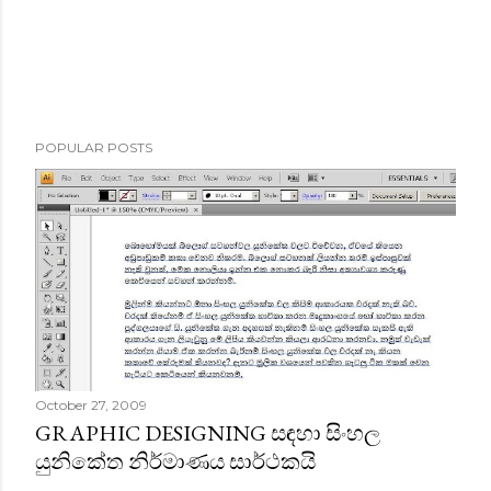
POPULAR POSTS
October 27, 2009
GRAPHIC DESIGNING සඳහා සිංහල
යුනිකේත නිර්මාණය සාර්ථකයි