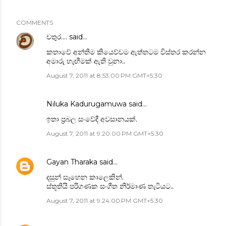
COMMENTS
චතුර....
said…
කතාවේ අන්තිම කියෙව්වම ඇත්තටම විස්තර කරන්න
අමාරු හැඟීමක් ඇති වුනා..
August 7, 2011 at 8:53:00 PM GMT+5:30
Niluka Kadurugamuwa
said…
ඉතා ප්‍රබල සංවේදී අවසානයක්.
August 7, 2011 at 9:20:00 PM GMT+5:30
Gayan Tharaka
said…
දසුන් සෑහෙන කාලෙකින්.
ස්තූතියි පරිගණක සංගීත නිර්මාණ තැටියට..
August 7, 2011 at 9:24:00 PM GMT+5:30