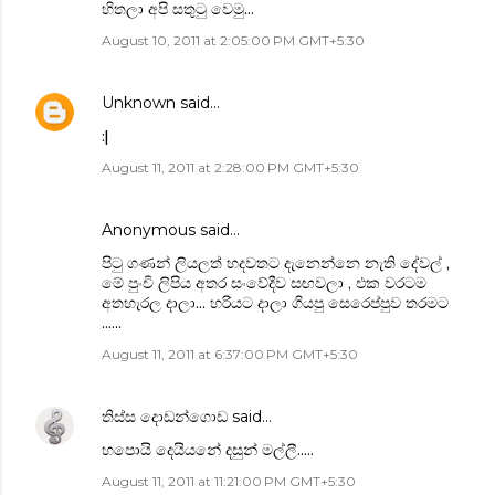
හිතලා අපි සතුටු වෙමු...
August 10, 2011 at 2:05:00 PM GMT+5:30
Unknown
said…
:|
August 11, 2011 at 2:28:00 PM GMT+5:30
Anonymous said…
පිටු ගණන් ලියලත් හදවතට දැනෙන්නෙ නැති දේවල් ,
මේ පුංචි ලිපිය අතර සංවේදීව සඟවලා , එක වරටම
අතහැරල දාලා... හරියට දාලා ගියපු සෙරෙප්පුව තරමට
......
August 11, 2011 at 6:37:00 PM GMT+5:30
තිස්ස දොඩන්ගොඩ
said…
හපොයි දෙයියනේ දසුන් මල්ලී.....
August 11, 2011 at 11:21:00 PM GMT+5:30