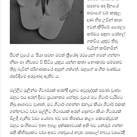
සමඟම අද දිනයේ
තමාගේ වම් කකුල
දණ හිස උඩින් කපා
ඉවත් කිරීමේ ශෛල්‍ය
කර්මය සඳහා රෝහල්
ගතවිය යුතුව තිබූ
බැවින් කඩිනමින්
පිටත් වූයේ ය. පියා සමඟ මවත් ත්‍රීරෝද රථයෙන් ගමන් ගන්නා
නිසා මා නිවසට වී සිටිය යුතුය යන්න කතා නොකරම සම්මතව
තිබූ බැවින් පරිගණකයේ අසුන් ගත්තේ, ඔහුගේ සංගීත ඛණ්ඩය
රසවීඳිමේ අරමුණද ඇතිව ය.
මල්ලීට මුලින්ම ගිටාරයක් අරන්දී දැනට අවුරුද්දක් පමණ වුණා.
ඔහුට එය අරන් දීමට ප්‍රධානතම හේතුව වූයේ මට ගිටාර් වැයීමට
තිබූ ආශාවට වුණත්, මට ගිටාර් ගහන්න ඕනෑය කියා ගිටාර් එකක්
ගන්නවාට වඩා මල්ලීට ගිටාරයක් අරන් දෙනවා කියා ගීටරයක්
මිලදී ගැනීම වඩා යෝග්‍ය බව මම තීරණය කළා. කෙසේවුවත්
ඔහුට සංගීතයට ඉතා ඉහළ දක්ෂතාවයක් අති බව තේරුම් ගන්න
සති කිහිපයකට වඩා අපට ගතවූයේ නැත. පාසලේ නවය වසරේදී