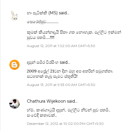
හා පැටික්කි (MS)
said…
‍සෙ‍රෙප්පුව..............
කුමක් කියන්නදැයි සිතා ගත ‍නොහැක. මල්ලිට ඉක්මන්
සුවය පතමි.....!!!!!
August 12, 2011 at 1:02:00 AM GMT+5:30
දසුන් සමීර වීරසිංහ
said…
2009 අප්‍රේල් 21වන දින ඔහු අප අතරින් සමුගත්තා.
සටහනක් තැබූ සැමට ස්තූතියි!
August 13, 2011 at 9:53:00 AM GMT+5:30
Chathura Wijekoon
said…
හ්ම්.. කණගාටුයි දසුන්.. මල්ලිට නිවන් සුව පතමි..
සංවේදී කතාවක්..
December 12, 2012 at 10:02:00 PM GMT+5:30