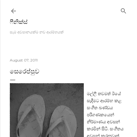
Skip to main content
ෆීනික්ස්
සෑම අවසානයක්ම නව ආරම්භයක්
August 07, 2011
සෙරෙප්පුව
මල්ලී තවමත් ඊයේ
සෑදීමට ආරම්භ කළ
සංගීත ඛණ්ඩය
පරිගණකයෙන්
නිර්මාණය අවසන්
කරමින් සිටී. සංගීතය
අවසන් කරනවාත්