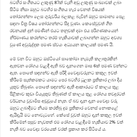
බටහිර සංගීතයට ලකුණු 87ක් වැනි අඩු ලකුණු සංඛ්‍යාවක් ලබා
සිටීම නිසා ඔහුට බටහිර සංගීතය හැර වෙනත් විෂයක්
තෝරගන්නා ලෙස ගුරුවරිය බලකළ බැවින් ඔහුට සාමාන්‍ය පෙළ
සඳහා චිත්‍ර විෂය තෝරගන්නට සිදු වුණා. කෙසේවුවත් ගීත
රචනයක් දුන් පමණින් එයට තනුවක් දමා එය පරිගණකයෙන්
නිර්මාණය කරන්නට තරම් හැකියාවක් ලබාගන්න ඔහුට අවශ්‍ය
වුණේ අවුරුද්දක පමණ ස්වයං අධ්‍යයන කාලයක් පමණ යි.
මේ වන විට ඔහුට ඔස්ටියෝ සාකෝමා නැමැති කලාතුරකින්
ඇතවන රෝගය වැළඳී ඇති බව දැනගෙන මාස 6ක් පමණ වන්නට
ඇත. පොතේ සඳහන්ව ඇති පරිදි වෛද්‍යවරුනට කකුල ඉවත්
කිරීමේ සැත්කමකට යාමට පෙර බටහිර ධූලක ප්‍රතිකාර ලබා දිය
යුතුව තිබුණා. පොතේ සඳහන්ව ඇති ආකාරයට ඒ කාලය තුළ
පිළිකාව කුඩා වියයුතුව තිබුණත් ඒ කාලය තුළ රෝගය තවදුරටත්
වර්ධනය වූවාමිස අඩුවූයේ නැත. ඒ බව දැන දැන වෛද්‍ය වරු
ඔහුට ලබාදීමට නියම කරතිබූ දුම ප්‍රතිකාර වෙනස් නොකළේ
ඇයිදැයි මට නොවැටහේ. කේසේ වුවත් ඔහුට දැන් කකුල ඉවත්
කිරිමේන් පසුව නැවතත් එම රෝගය වැළඳීමේ හැකියාව 2% වත්
නැති බව වෛද්‍ය වරයෙක් වරක් ප්‍රකාශ කර සිටියේ ය.