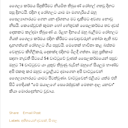
ශෛල්‍ය කර්මය සිදුකිරීමට නියමිත තිබුණේ රෝහල් ගතවූ දිනට
පසු දිනටයි. එදින ද රෝහලට යාම මා මගහැරියේ ඔහු
සෛල්‍යාගාරයට ගෙන යන දර්ශනය මට දැකීමට අවශ්‍ය නොවූ
නිසයි. කෙසේවුවත් කුමන හෝ හේතුවක් සෛලකර්මය තව දවස්
දෙකකට කල්දමා තිබුණේ ය. ඊළඟ දිනයේ ඔහු බැලීමට රෝහලට
ගියත්
ශෛල්‍ය කර්මය
එදින කිරීමට වෛද්‍යවරුන් තෝරා ඇති බව
දැනගත්තේ රෝහලට ගිය පසුවයි. මෙතෙක් භාවිතා කළ බස්තම
වෙනුවට කිහිලිකරු දෙකක්ද එදිනම මිලදී ගත්තා. ඔහු ප්‍රතිකාර
සඳහා නැවතී සිටයේ 54 වාට්ටුවේ වුණත් සෛලකර්මයෙන් පසුව
ඔහුට 74 වාට්ටුවට යා යුතුව තිබුණු බැවින් ඔහුගේ සියලුම භාණ්ඩ
අපි එකතු කර ඔහුව ට්‍රොළියට දමාගෙන අපි වාට්ටුවෙන්
ශෛල්‍යාගාරයට යාමට පිටත්වුණා. වාට්ටුවෙන් එළියට යත්ම එහි
සිටි හෙදියක් "මේ ඔයාලගේ සෙරෙප්පුවක් මෙතන දාල යනවා"
කියා මොරදෙන්නට වූවාය.
Share
Email Post
Labels:
අතීතයෙන් දවසක්
සිංහල