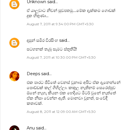
Unknown
said…
ඒ යාලුවාට නිවන් සුවපතමු....මේක දැක්කම ගොඩක්
දුක හිතුණා...
August 7, 2011 at 9:34:00 PM GMT+5:30
දසුන් සමීර වීරසිංහ
said…
සටහනක් තැබූ සැමට ස්තූතියි!
August 7, 2011 at 10:30:00 PM GMT+5:30
Deeps
said…
එක පාරට ජීවිතේ වෙනස් වුනාම අපිට ඒක දැනෙන්නේ
පොඩ්ඩක් කල් ගිහිල්ලා. කකුල නැතිනම් සෙරෙප්පුව
ඕනේ නැහැ කියන එක හෙදියට මීටර් වුනේ නැත්තේ
ඒක නිසා වෙන්න ඇති. මොනවා වුනත්, සංවේදී
කතාවක්.
August 8, 2011 at 12:09:00 AM GMT+5:30
Anu
said…