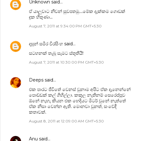
Unknown
said…
ඒ යාලුවාට නිවන් සුවපතමු....මේක දැක්කම ගොඩක්
දුක හිතුණා...
August 7, 2011 at 9:34:00 PM GMT+5:30
දසුන් සමීර වීරසිංහ
said…
සටහනක් තැබූ සැමට ස්තූතියි!
August 7, 2011 at 10:30:00 PM GMT+5:30
Deeps
said…
එක පාරට ජීවිතේ වෙනස් වුනාම අපිට ඒක දැනෙන්නේ
පොඩ්ඩක් කල් ගිහිල්ලා. කකුල නැතිනම් සෙරෙප්පුව
ඕනේ නැහැ කියන එක හෙදියට මීටර් වුනේ නැත්තේ
ඒක නිසා වෙන්න ඇති. මොනවා වුනත්, සංවේදී
කතාවක්.
August 8, 2011 at 12:09:00 AM GMT+5:30
Anu
said…