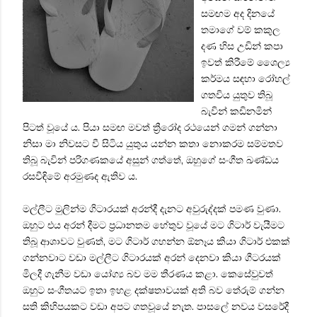
සමඟම අද දිනයේ
තමාගේ වම් කකුල
දණ හිස උඩින් කපා
ඉවත් කිරීමේ ශෛල්‍ය
කර්මය සඳහා රෝහල්
ගතවිය යුතුව තිබූ
බැවින් කඩිනමින්
පිටත් වූයේ ය. පියා සමඟ මවත් ත්‍රීරෝද රථයෙන් ගමන් ගන්නා
නිසා මා නිවසට වී සිටිය යුතුය යන්න කතා නොකරම සම්මතව
තිබූ බැවින් පරිගණකයේ අසුන් ගත්තේ, ඔහුගේ සංගීත ඛණ්ඩය
රසවීඳිමේ අරමුණද ඇතිව ය.
මල්ලීට මුලින්ම ගිටාරයක් අරන්දී දැනට අවුරුද්දක් පමණ වුණා.
ඔහුට එය අරන් දීමට ප්‍රධානතම හේතුව වූයේ මට ගිටාර් වැයීමට
තිබූ ආශාවට වුණත්, මට ගිටාර් ගහන්න ඕනෑය කියා ගිටාර් එකක්
ගන්නවාට වඩා මල්ලීට ගිටාරයක් අරන් දෙනවා කියා ගීටරයක්
මිලදී ගැනීම වඩා යෝග්‍ය බව මම තීරණය කළා. කෙසේවුවත්
ඔහුට සංගීතයට ඉතා ඉහළ දක්ෂතාවයක් අති බව තේරුම් ගන්න
සති කිහිපයකට වඩා අපට ගතවූයේ නැත. පාසලේ නවය වසරේදී