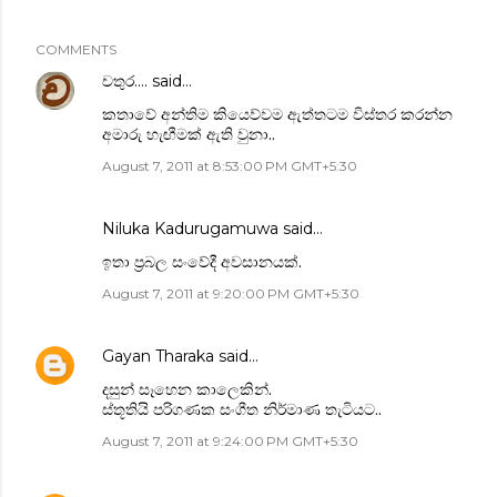
COMMENTS
චතුර....
said…
කතාවේ අන්තිම කියෙව්වම ඇත්තටම විස්තර කරන්න
අමාරු හැඟීමක් ඇති වුනා..
August 7, 2011 at 8:53:00 PM GMT+5:30
Niluka Kadurugamuwa
said…
ඉතා ප්‍රබල සංවේදී අවසානයක්.
August 7, 2011 at 9:20:00 PM GMT+5:30
Gayan Tharaka
said…
දසුන් සෑහෙන කාලෙකින්.
ස්තූතියි පරිගණක සංගීත නිර්මාණ තැටියට..
August 7, 2011 at 9:24:00 PM GMT+5:30