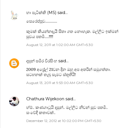
හා පැටික්කි (MS)
said…
‍සෙ‍රෙප්පුව..............
කුමක් කියන්නදැයි සිතා ගත ‍නොහැක. මල්ලිට ඉක්මන්
සුවය පතමි.....!!!!!
August 12, 2011 at 1:02:00 AM GMT+5:30
දසුන් සමීර වීරසිංහ
said…
2009 අප්‍රේල් 21වන දින ඔහු අප අතරින් සමුගත්තා.
සටහනක් තැබූ සැමට ස්තූතියි!
August 13, 2011 at 9:53:00 AM GMT+5:30
Chathura Wijekoon
said…
හ්ම්.. කණගාටුයි දසුන්.. මල්ලිට නිවන් සුව පතමි..
සංවේදී කතාවක්..
December 12, 2012 at 10:02:00 PM GMT+5:30