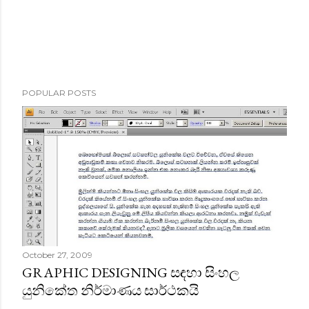
POPULAR POSTS
October 27, 2009
GRAPHIC DESIGNING සඳහා සිංහල
යුනිකේත නිර්මාණය සාර්ථකයි