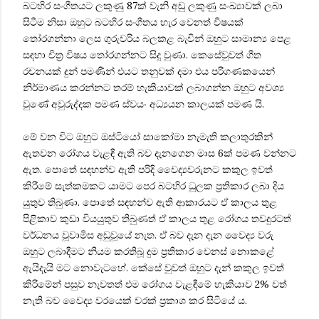
බටහිර සංගීතයට ලකුණු 87ක් වැනි අඩු ලකුණු සංඛ්‍යාවක් ලබා
සිටීම නිසා ඔහුට බටහිර සංගීතය හැර වෙනත් විෂයක්
තෝරගන්නා ලෙස ගුරුවරිය බලකළ බැවින් ඔහුට සාමාන්‍ය පෙළ
සඳහා චිත්‍ර විෂය තෝරගන්නට සිදු වුණා. කෙසේවුවත් ගීත
රචනයක් දුන් පමණින් එයට තනුවක් දමා එය පරිගණකයෙන්
නිර්මාණය කරන්නට තරම් හැකියාවක් ලබාගන්න ඔහුට අවශ්‍ය
වුණේ අවුරුද්දක පමණ ස්වයං අධ්‍යයන කාලයක් පමණ යි.
මේ වන විට ඔහුට ඔස්ටියෝ සාකෝමා නැමැති කලාතුරකින්
ඇතවන රෝගය වැළඳී ඇති බව දැනගෙන මාස 6ක් පමණ වන්නට
ඇත. පොතේ සඳහන්ව ඇති පරිදි වෛද්‍යවරුනට කකුල ඉවත්
කිරීමේ සැත්කමකට යාමට පෙර බටහිර ධූලක ප්‍රතිකාර ලබා දිය
යුතුව තිබුණා. පොතේ සඳහන්ව ඇති ආකාරයට ඒ කාලය තුළ
පිළිකාව කුඩා වියයුතුව තිබුණත් ඒ කාලය තුළ රෝගය තවදුරටත්
වර්ධනය වූවාමිස අඩුවූයේ නැත. ඒ බව දැන දැන වෛද්‍ය වරු
ඔහුට ලබාදීමට නියම කරතිබූ දුම ප්‍රතිකාර වෙනස් නොකළේ
ඇයිදැයි මට නොවැටහේ. කේසේ වුවත් ඔහුට දැන් කකුල ඉවත්
කිරිමේන් පසුව නැවතත් එම රෝගය වැළඳීමේ හැකියාව 2% වත්
නැති බව වෛද්‍ය වරයෙක් වරක් ප්‍රකාශ කර සිටියේ ය.