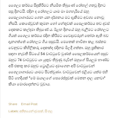
ශෛල්‍ය කර්මය සිදුකිරීමට නියමිත තිබුණේ රෝහල් ගතවූ දිනට
පසු දිනටයි. එදින ද රෝහලට යාම මා මගහැරියේ ඔහු
සෛල්‍යාගාරයට ගෙන යන දර්ශනය මට දැකීමට අවශ්‍ය නොවූ
නිසයි. කෙසේවුවත් කුමන හෝ හේතුවක් සෛලකර්මය තව දවස්
දෙකකට කල්දමා තිබුණේ ය. ඊළඟ දිනයේ ඔහු බැලීමට රෝහලට
ගියත්
ශෛල්‍ය කර්මය
එදින කිරීමට වෛද්‍යවරුන් තෝරා ඇති බව
දැනගත්තේ රෝහලට ගිය පසුවයි. මෙතෙක් භාවිතා කළ බස්තම
වෙනුවට කිහිලිකරු දෙකක්ද එදිනම මිලදී ගත්තා. ඔහු ප්‍රතිකාර
සඳහා නැවතී සිටයේ 54 වාට්ටුවේ වුණත් සෛලකර්මයෙන් පසුව
ඔහුට 74 වාට්ටුවට යා යුතුව තිබුණු බැවින් ඔහුගේ සියලුම භාණ්ඩ
අපි එකතු කර ඔහුව ට්‍රොළියට දමාගෙන අපි වාට්ටුවෙන්
ශෛල්‍යාගාරයට යාමට පිටත්වුණා. වාට්ටුවෙන් එළියට යත්ම එහි
සිටි හෙදියක් "මේ ඔයාලගේ සෙරෙප්පුවක් මෙතන දාල යනවා"
කියා මොරදෙන්නට වූවාය.
Share
Email Post
Labels:
අතීතයෙන් දවසක්
සිංහල