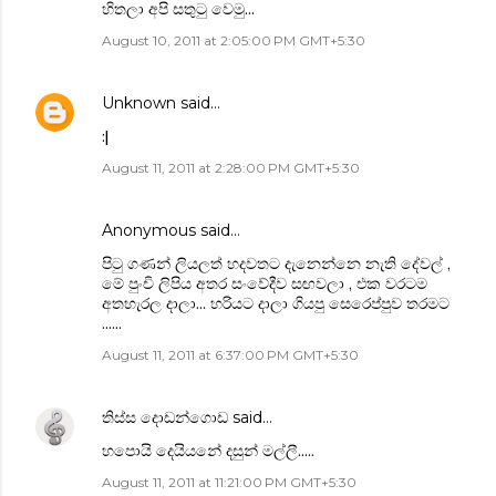
හිතලා අපි සතුටු වෙමු...
August 10, 2011 at 2:05:00 PM GMT+5:30
Unknown
said…
:|
August 11, 2011 at 2:28:00 PM GMT+5:30
Anonymous said…
පිටු ගණන් ලියලත් හදවතට දැනෙන්නෙ නැති දේවල් ,
මේ පුංචි ලිපිය අතර සංවේදීව සඟවලා , එක වරටම
අතහැරල දාලා... හරියට දාලා ගියපු සෙරෙප්පුව තරමට
......
August 11, 2011 at 6:37:00 PM GMT+5:30
තිස්ස දොඩන්ගොඩ
said…
හපොයි දෙයියනේ දසුන් මල්ලී.....
August 11, 2011 at 11:21:00 PM GMT+5:30