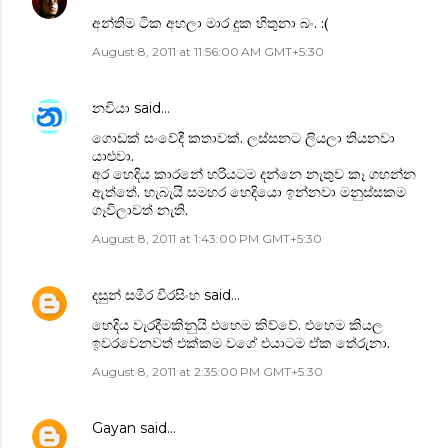
අන්තිම ටික අහලා මාර දුක හිතුනා බං. :(
August 8, 2011 at 11:56:00 AM GMT+5:30
නචියා
said…
ගොඩක් සංවේදී කතාවක්. ලස්සනට ලියලා තියනවා
යාළුවා.
අර හෙදිය කාරනේ හරියටම දන්නෙ නැතුව කෑ ගහන්න
ඇත්තේ. හැබැයි සමහර හෙදියො ඉන්නවා මනුස්සකම
ගෑවිලාවත් නැති.
August 8, 2011 at 1:43:00 PM GMT+5:30
දසුන් සමීර වීරසිංහ
said…
හෙදිය වැරදීමකිනුයි එහෙම කිව්වේ. එහෙම කියල
ඉවරවෙනවත් එක්කම වගේ එයාටම ඒක තේරුනා.
August 8, 2011 at 2:35:00 PM GMT+5:30
Gayan
said…