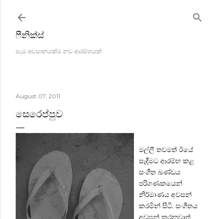
Skip to main content
ෆීනික්ස්
සෑම අවසානයක්ම නව ආරම්භයක්
August 07, 2011
සෙරෙප්පුව
මල්ලී තවමත් ඊයේ
සෑදීමට ආරම්භ කළ
සංගීත ඛණ්ඩය
පරිගණකයෙන්
නිර්මාණය අවසන්
කරමින් සිටී. සංගීතය
අවසන් කරනවාත්