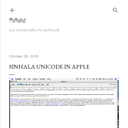
Skip to main content
ෆීනික්ස්
සෑම අවසානයක්ම නව ආරම්භයක්
October 28, 2009
SINHALA UNICODE IN APPLE