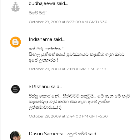
budhajeewa
said…
මරේ මරු!
October 29, 2009 at 8:23:00 AM GMT+5:30
Indranama
said…
ෂහ් මරු නේන්නං !
සිංහල යුනිකේතයේ ප්‍රවර්ධනයට කැපවීම ගැන ඔබට
අපේ උපහාරය !
October 29, 2009 at 2:19:00 PM GMT+5:30
SRIshanu
said…
පිස්සු කොර නේ... සිරාවටම සතුටුයි... මේ ගැන මේ හැටි
කැපවෙලා වැඩ කරන එක ගැන අපේ උපරිම
උත්තමාචාරය...! :)
October 29, 2009 at 2:44:00 PM GMT+5:30
Dasun Sameera - දසුන් සමීර
said…