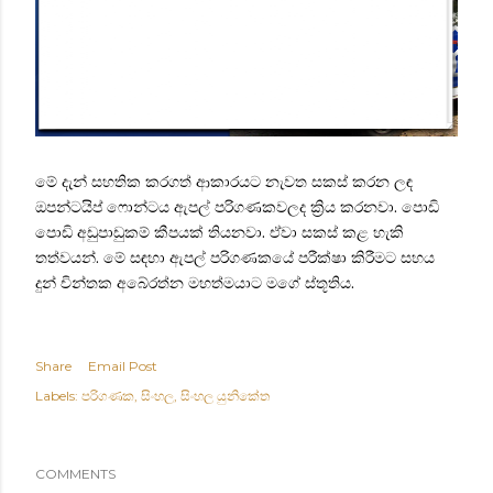
මේ දැන් සහතික කරගත් ආකාරයට නැවත සකස් කරන ලඳ
ඔපන්ටයිප් ෆොන්ටය ඇපල් පරිගණකවලද ක්‍රිය කරනවා. පොඩි
පොඩි අඩුපාඩුකම් කීපයක් තියනවා. ඒවා සකස් කළ හැකි
තත්වයන්. මේ සඳහා ඇපල් පරිගණකයේ පරීක්ෂා කිරීමට සහය
දුන් චින්තක අබේරත්න මහත්මයාට මගේ ස්තූතිය.
Share
Email Post
Labels:
පරිගණක
සිංහල
සිංහල යුනිකේත
COMMENTS