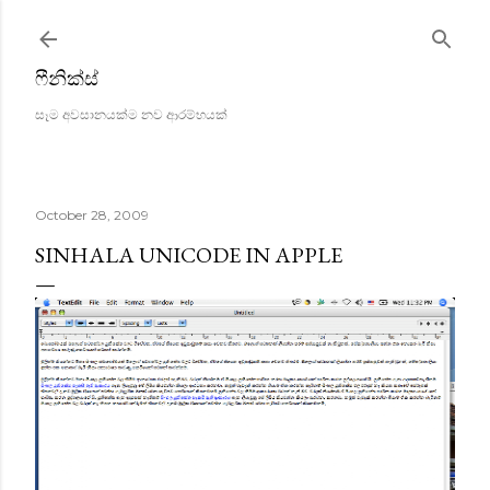
Skip to main content
ෆීනික්ස්
සෑම අවසානයක්ම නව ආරම්භයක්
October 28, 2009
SINHALA UNICODE IN APPLE