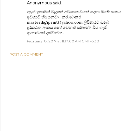
Anonymous said…
දසුන් ඉතාමත් වැදගත් අවශ්‍යතාවයක් සදහා ඔබේ සහාය
අවශ්‍යවී තියෙනවා.. කරැණාකර
masterdigiprint@yahoo.com
ලිපිනයට ඔබේ
දුරකථන අංකය හෝ වෙනත් සම්බන්ද විය හැකි
ආකාරයක් දක්වන්න..
February 18, 2017 at 11:17:00 AM GMT+5:30
POST A COMMENT