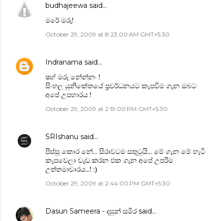
budhajeewa
said…
මරේ මරු!
October 29, 2009 at 8:23:00 AM GMT+5:30
Indranama
said…
ෂහ් මරු නේන්නං !
සිංහල යුනිකේතයේ ප්‍රවර්ධනයට කැපවීම ගැන ඔබට
අපේ උපහාරය !
October 29, 2009 at 2:19:00 PM GMT+5:30
SRIshanu
said…
පිස්සු කොර නේ... සිරාවටම සතුටුයි... මේ ගැන මේ හැටි
කැපවෙලා වැඩ කරන එක ගැන අපේ උපරිම
උත්තමාචාරය...! :)
October 29, 2009 at 2:44:00 PM GMT+5:30
Dasun Sameera - දසුන් සමීර
said…