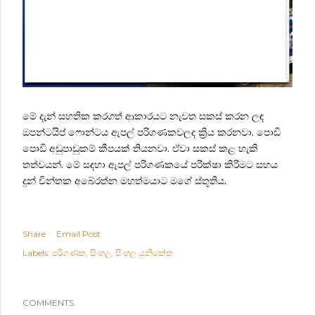
මේ දැන් සහතික කරගත් ආකාරයට නැවත සකස් කරන ලඳ
ඔපන්ටයිප් ෆොන්ටය ඇපල් පරිගණකවලද ක්‍රිය කරනවා. පොඩි
පොඩි අඩුපාඩුකම් කීපයක් තියනවා. ඒවා සකස් කළ හැකි
තත්වයන්. මේ සඳහා ඇපල් පරිගණකයේ පරීක්ෂා කිරීමට සහය
දුන් චින්තක අබේරත්න මහත්මයාට මගේ ස්තූතිය.
Share
Email Post
Labels:
පරිගණක
සිංහල
සිංහල යුනිකේත
COMMENTS