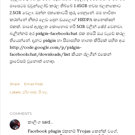
මාසෙටම ඩවුන්ලෝඩ් කරල තිබ්බේ 1.45GB හවස බලනකොට
2.5GB වෙලා. ඔන්න එතකොටයි තුරු පෙනුනේ. මම භාවිතා
කරන්නේ නිතර ලෙඩ දෙන ඩයලොග් HSDPA කනෙක්ෂන්
එකක්. ‍මාසේ ඇතුලත කොහොම හරි 5GB වලින් ෂේප් වෙනවා.
බැලින්නම් අර
pidgin-facebookchat
එක තමයි ඔය වැඩේ කරල
තියෙන්නේ. දැනට pidgin හා සීමාසහිත භාගත කිරීමක් සහිත අය
http://code.google.com/p/pidgin-
facebookchat/downloads/list කියන ප්ලගින් එකෙන්
ප්‍රා‍වේසම් වුනොත් හොඳා.
Share
Email Post
Labels:
‍පරිගණක
සිංහල
COMMENTS
කාලිංග
said…
Facebook plugin එකනම් Trojan කෙන්ක් වගේ,