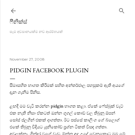
Skip to main content
ෆීනික්ස්
සෑම අවසානයක්ම නව ආරම්භයක්
November 27, 2008
PIDGIN FACEBOOK PLUGIN
සීමාසහිත භාගත කිරීමක් සහිත අන්තර්ජාල පහසුකම් ඇති අයගේ
දැන ගැනීම පිනිස.
ළඟදි මම චැටි කරන්න pidgin භාගත කළා. ‍ඒකේ ෆේස්බුක් චැට්
එක නැති නිසා ඒකටත් ඔන්න ගූගල් කොඩ් වල තිබුනු ‍ඕපන්
සෝස් ප්ලගින් එකක් දාගත්තා. ඊට පස්සේ කාලිංග ගේ බ්ලොග්
එකේ තිබුනු විදියට යුනිකෝඩ් ප්‍රශ්න ටිකත් විසඳ ගත්තා.
අවුලක්නෑ. ගින්දර වගේ වැඩ. ඕන්න අද උදේ වෙනකොට මම මේ