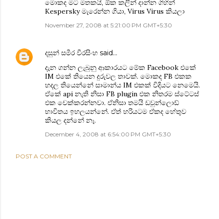
මොකද මට මතකයි, ඕක කලින් දාන්න ගිහින්
Kespersky මැරෙන්න ගියා, Virus Virus කියලා
November 27, 2008 at 5:21:00 PM GMT+5:30
දසුන් සමීර වීරසිංහ
said…
දැන ගන්න ලැබුනු ආකාරයට මේක ‍Facebook එකේ
IM එකේ තියෙන දුරුවල තාවක්. මොකද FB එකක
හදල තියෙන්නේ සාමාන්ය IM එකක් විදියට නෙමෙයි.
ඒකේ api නැති නිසා ‍FB plugin එක නිතරම ස්ටේටස්
එක චෙක්කරන්නවා. ඒනිසා තමයි ඩවුන්ලොඩ්
භාවිතය ඉහලයන්නේ. ඒත් හරියටම ඒකද හේතුව
කියල දන්නේ නෑ.
December 4, 2008 at 6:54:00 PM GMT+5:30
POST A COMMENT