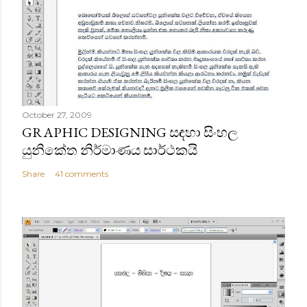
October 27, 2009
GRAPHIC DESIGNING සඳහා සිංහල
යුනිකේත නිර්මාණය සාර්ථකයි
Share
41 comments