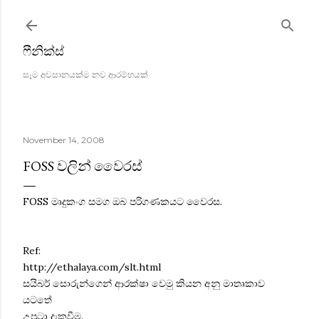
Skip to main content
ෆීනික්ස්
සෑම අවසානයක්ම නව ආරම්භයක්
November 14, 2008
FOSS වලින් වෛරස්
FOSS මෘදුකංග සමග ඔබ ‍පරිගණකයට වෛරස.
Ref:
http://ethalaya.com/slt.html
සයිබර් සොරුන්ගෙන් ආරක්ෂා වෙමු කියන අනු මාතෘකාව
යටතේ
උපුටා දැකවීම.