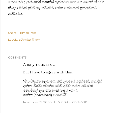
කොහෙම වුනත්
ජෙෆ් ෆොක්ස්
ඇත්තටම මේවගේ දෙයක් කිව්වද
කියලා මටත් ෂුවර් නෑ. හරියටම දන්න කේනෙක් ඉන්නවනම්
දන්වන්න.
Share
Email Post
Labels:
පරිගණක
සිංහල
COMMENTS
Anonymous said…
But I have to agree with this.
"මීට පිළියම් ලෙස ෆොක්ස් උපදෙස් දෙන්නේ, හොඳින්
දන්නා විශ්වාසවන්ත වෙබ් අඩවි හරහා පමණක්
නොමිලේ ලබාගත හැකි මෘදුකාංග බා
ගන්නා(download) ලෙසටයි."
November 15, 2008 at 1:51:00 AM GMT+5:30