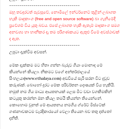
-----------------------------------
ඔහු තවදුරටත් පැවසුවේ, නොමිලේ ඉන්ටර්නෙට් තුළින් ලබාගත
හැකි මෘදුකාංග
බා ගැනීමේදී
(free and open source software)
ප්‍රවේශම් විය යුතු බවය. එසේ ලබාගත හැකි ඇතැම් මෘදුකාංග සමග
අනවශ්‍ය හා හානිකර දෑ තම පරිගණකයට ඇතුළු වීමේ අවස්ථාවක්
ද ඇත.
-----------------------------------
උපුටා දැක්වීම අවසන්.
මේක දැක්කම මට හිතා ගන්න බැරුව ගියා මොනාද මේ
කියන්නේ කියලා. නිකමට වගේ අන්තර්ජාලයේ
සිංහලයා(www.ethalaya.com) අඩවියේ සැරි සරන විට දුවුව
කරුණක්. බොහෝ දුරට මේක පරිවර්තන දොෂයක් විය හැකියි.
නමුත් නම ගිය මාධ්‍ය ආයතනයක් ලෙස මීට වඩා වගකීමකින්
කටයුතු කරන්න ඕන කියල තමයි කියන්න තියෙන්නේ.
කොහොම වුනත් මේ ආයතනය නමගිය ග්රේට් මිස්ටේක්
ගණනාවකටම වැරදිකාරයෝ වෙලා තියෙන බව තතු දත්තෝ
දනිති.