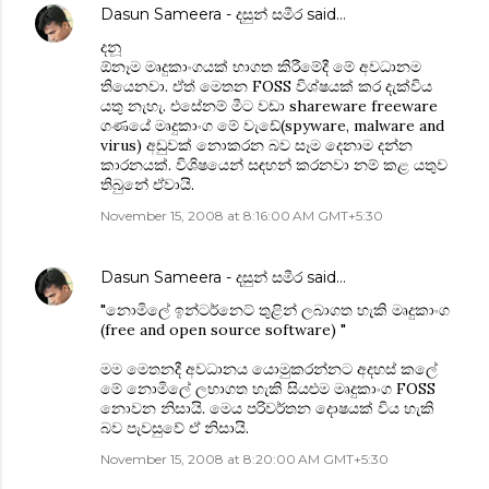
Dasun Sameera - දසුන් සමීර
said…
දනූ
ඕනෑම මෘදුකාංගයක් භාගත කිරීමේදී මේ අවධානම
තියෙනවා. ඒත් මෙතන FOSS විශ්ෂයක් කර දැක්විය
යතු නැහැ. ‍එසේනම් මීට වඩා shareware freeware
ගණයේ මෘදුකාංග මේ ‍වැඩේ(spyware, malware and
virus) අඩුවක් නොකරන බව සෑම දෙනාම දන්න
කාරනයක්. විශිෂයෙන් සඳහන් කරනවා නම් කළ යතුව
තිබුනේ ඒවායි.
November 15, 2008 at 8:16:00 AM GMT+5:30
Dasun Sameera - දසුන් සමීර
said…
"නොමිලේ ඉන්ටර්නෙට් තුළින් ලබාගත හැකි මෘදුකාංග
(free and open source software) "
මම මෙතනදී අවධානය යොමුකරන්නට අදහස් කලේ
‍මේ නොමිලේ ලභාගත හැකි සියළුම මෘදුකාංග FOSS
නොවන නිසායි. මෙය පරිවර්තන දොෂයක් විය හැකි
බව පැවසුවේ ඒ නිසායි.
November 15, 2008 at 8:20:00 AM GMT+5:30