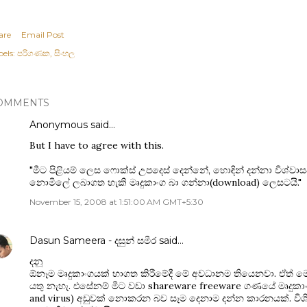
are
Email Post
els:
පරිගණක
සිංහල
OMMENTS
Anonymous said…
But I have to agree with this.
"මීට පිළියම් ලෙස ෆොක්ස් උපදෙස් දෙන්නේ, හොඳින් දන්නා විශ්ව
නොමිලේ ලබාගත හැකි මෘදුකාංග බා ගන්නා(download) ලෙසටයි."
November 15, 2008 at 1:51:00 AM GMT+5:30
Dasun Sameera - දසුන් සමීර
said…
දනූ
ඕනෑම මෘදුකාංගයක් භාගත කිරීමේදී මේ අවධානම තියෙනවා. ඒත් ම
යතු නැහැ. ‍එසේනම් මීට වඩා shareware freeware ගණයේ මෘදුකා
and virus) අඩුවක් නොකරන බව සෑම දෙනාම දන්න කාරනයක්. වි