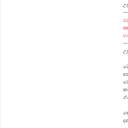
උප
--
ඔහ
so
හා
--
උප
ම
අන
මේ
ක
ග්
ක
ද