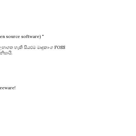
en source software) "
ගත හැකි සියළුම මෘදුකාංග FOSS
ිසායි.
reeware!