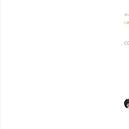
Sh
Lab
C