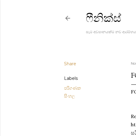
ෆීනික්ස්
සෑම අවසානයක්ම නව ආරම්භය
Share
No
F
Labels
පරිගණක
F
සිංහල
Re
ht
ස