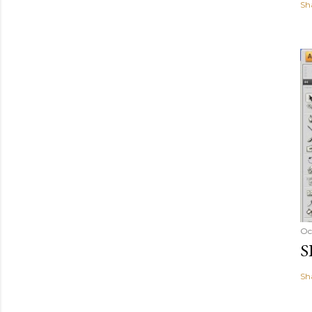
Sh
Oc
S
Sh