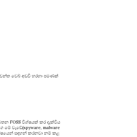
ාසවන්ත වෙබ් අඩවි හරහා පමණක්
ෙතන FOSS විශ්ෂයක් කර දැක්විය
ංග මේ ‍වැඩේ(spyware, malware
ශිෂයෙන් සඳහන් කරනවා නම් කළ