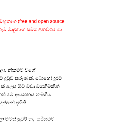
මෘදුකාංග
(free and open source
තැම් මෘදුකාංග සමග අනවශ්‍ය හා
යලා. නිකමට වගේ
ට දුවුව කරුණක්. බොහෝ දුරට
යක් ලෙස මීට වඩා වගකීමකින්
ුනත් මේ ආයතනය නමගිය
ත්තෝ දනිති.
 මටත් ෂුවර් නෑ. හරියටම