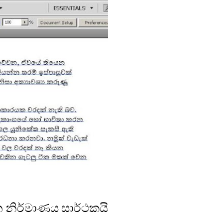
 නිර්මාණය සාර්ථකයි