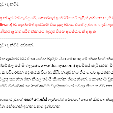
ුටා දැකවීම.
---------------------------------
ු තවදුරටත් පැවසුවේ, නොමිලේ ඉන්ටර්නෙට් තුළින් ලබාගත හැකි 
බා ගැනීමේදී ප්‍රවේශම් විය යුතු බවය. එසේ ලබාගත හැකි ඇ
ftware)
නිකර දෑ තම පරිගණකයට ඇතුළු වීමේ අවස්ථාවක් ද ඇත.
---------------------------------
ුටා දැක්වීම අවසන්.
ේක දැක්කම මට හිතා ගන්න බැරුව ගියා මොනාද මේ කියන්නේ කි
්තර්ජාලයේ සිංහලයා(www.ethalaya.com) අඩවියේ සැරි සරන වි
ක පරිවර්තන දොෂයක් විය හැකියි. නමුත් නම ගිය මාධ්‍ය ආයතන
ටයුතු කරන්න ඕන කියල තමයි කියන්න තියෙන්නේ. කොහොම ව
රේට් මිස්ටේක් ගණනාවකටම වැරදිකාරයෝ වෙලා තියෙන බව තතු ද
ොහෙම වුනත්
ජෙෆ් ෆොක්ස්
ඇත්තටම මේවගේ දෙයක් කිව්වද කියලා
න්න කේනෙක් ඉන්නවනම් දන්වන්න.