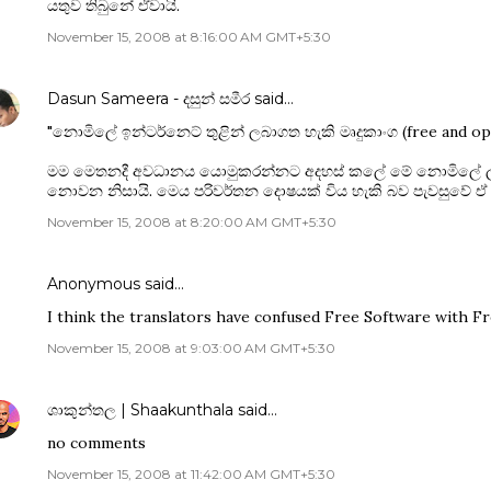
යතුව තිබුනේ ඒවායි.
November 15, 2008 at 8:16:00 AM GMT+5:30
Dasun Sameera - දසුන් සමීර
said…
"නොමිලේ ඉන්ටර්නෙට් තුළින් ලබාගත හැකි මෘදුකාංග (free and op
මම මෙතනදී අවධානය යොමුකරන්නට අදහස් කලේ ‍මේ නොමිලේ ලභා
නොවන නිසායි. මෙය පරිවර්තන දොෂයක් විය හැකි බව පැවසුවේ ඒ න
November 15, 2008 at 8:20:00 AM GMT+5:30
Anonymous said…
I think the translators have confused Free Software with F
November 15, 2008 at 9:03:00 AM GMT+5:30
ශාකුන්තල | Shaakunthala
said…
no comments
November 15, 2008 at 11:42:00 AM GMT+5:30