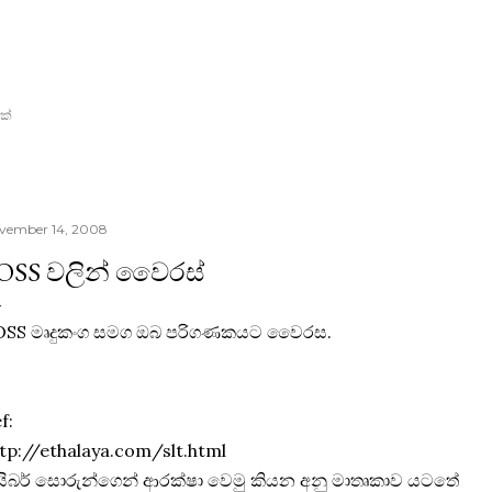
Skip to main content
ක්
vember 14, 2008
OSS වලින් වෛරස්
OSS මෘදුකංග සමග ඔබ ‍පරිගණකයට වෛරස.
f:
tp://ethalaya.com/slt.html
යිබර් සොරුන්ගෙන් ආරක්ෂා වෙමු කියන අනු මාතෘකාව යටතේ