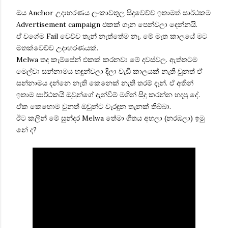
ඔය Anchor උදාහරණය ලංකාවතුල සිදුවෙච්ච ඉතාමත් සාර්ථකම
Advertisement campaign එකක් ගැන පෙන්වලා දෙන්නයි.
ඒ වගේම Fail වෙච්ච තැන් නැත්තේම නෑ. මේ මෑත කාලයේ මට
මතක්වෙච්ච උදාහරණයක්.
Melwa තද කැම්පේන් එකක් කරනවා මේ දවස්වල. ඇත්තටම
මෙල්වා සන්නාමය හඳුන්වලා දීලා වැඩි කාලයක් නැති වුනත් ඒ
සන්නාමය දන්නෙ නැති කෙනෙක් නැති තරම් දැන්. ඒ අතින්
ඉතාම සාර්ථකයි ඔවුන්ගේ දැන්වීම් මගින් සිදු කරන්න හදපු දේ.
ඒක කෙහොම වුනත් ඔවුන්ට වැරදුන තැනක් තිබ්බා.
ඊට කලින් මේ සුන්දර Melwa තේමා ගීතය අහලා (නරඹලා) ඉමු
නේ ද?