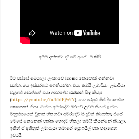
අම්ම දන්නවා ද? මේ අපේ…ම කිරි
ඊට පස්සේ මෙයාලා ලංකාවේ Iconic කෙනෙක් ගන්නවා
සන්නාමය ඉස්සරහට ගෙනියන්න. එයා තමයි උමාරියා. උමාරියා
වැදගත් වෙන්නේ එයා අමරදේව එක්කත් සිංදු කියපු
(
https://youtu.be/fuJRbIFjWfY
), නව පරපුර හිත් දිනාගත්ත
කෙනෙක් නිසා. ඔන්න අමරදේව ඔළුවේ උඩම තියන් ඉන්න
මනුස්සයෙක් වුනත් හිතනවා අමරදේව සිංදුවක් කියන්නෑ එසේ
මෙසේ කෙනෙක් එක්ක හොඳට හිතලා තමයි කියන්නේ කියලා.
ඉතින් ඒ අතිනුත් උමාරුයා තමාගේ ප්‍රොෆයිල් එක හදාගෙන
ඉවරයි.