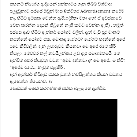
තහනම් නියෝග ආදියෙන් සන්නාමය ගැන තිබ්බ විශ්වාස
පලුදුවුනාට පස්සේ ඔවුන් මාස 6ක්විතර Advertisement කරේම
නෑ. හිමීට අමතක වෙන්න ඇරියා(හිතා මතා හෝ ඒ අවස්තාවේ
වෙන කරන්න දෙයක් තිබුනේ නැති කමට වෙන්න ඇති) . නමුත්
පස්සෙ ආව හිමීට ඇන්කර් යෝගට් වලින්. දැන් වැඩි පුර මාකට්
කරන්නේ යෝගට් එක. මොකද යෝගට්? යෝගට් හදන්නේ අපේ
රටේ කිරිවලින්. දැන් උජාරුවට කියනවා මේ අපේ රටේ කිරි
කියලා. මෙච්චර කල් නවසීලන්තය උඩ දාපු සමාගමතමයි. මේ
දැන්වීම් අතර කියවුනු වචන “අම්ම දන්නවා ද? මේ අපේ…ම කිරි”,
“අපේම රටේ… නැවුම් එළකිරි”.
දැන් ඇන්කර් කිරිඇඩ් එකක වුනත් නවසීලන්තය කියන වචනය
ඇහෙන්න තියෙනවා ද?
පොඩ්ඩක් මතක් කරගන්නත් එක්ක බලමු මේ දැන්වීම.