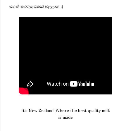
මතක් කරගමු එකක් බලලාම. :)
It’s New Zealand, Where the best quality milk
is made