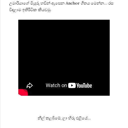
උමාරියාගේ මියුරු හඬින් ඇසෙන Anchor ගීතය මෙන්න… රස
විඳලාම ඉතිරිටික කියවමු.
නිල් තළබිමේ, ලා හිරු එළියේ…