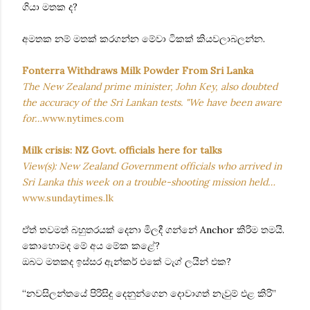
ගියා මතක ද?
අමතක නම් මතක් කරගන්න මේවා ටිකක් කියවලාබලන්න.
Fonterra Withdraws Milk Powder From Sri Lanka
The New Zealand prime minister, John Key, also doubted
the accuracy of the Sri Lankan tests. "We have been aware
for…
www.nytimes.com
Milk crisis: NZ Govt. officials here for talks
View(s): New Zealand Government officials who arrived in
Sri Lanka this week on a trouble-shooting mission held…
www.sundaytimes.lk
ඒත් තවමත් බහුතරයක් දෙනා මිලදී ගන්නේ Anchor කිරිම තමයි.
කොහොමද මේ අය මේක කළේ?
ඔබට මතකද ඉස්සර ඇන්කර් එකේ ටැග් ලයින් එක?
“නවසිලන්තයේ පිරිසිදු දෙනුන්ගෙන දොවාගත් නැවුම් එළ කිරි”