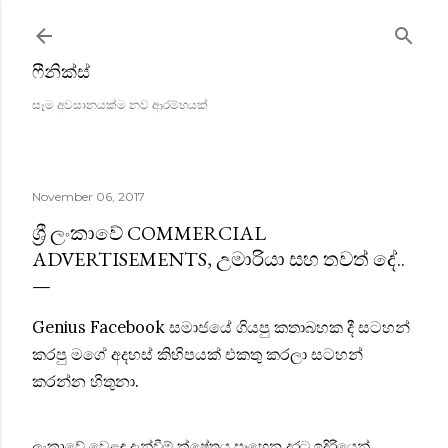
Skip to main content
ෆීනික්ස්
සෑම අවසානයක්ම නව ආරම්භයක්
November 06, 2017
ශ්‍රී ලංකාවේ COMMERCIAL
ADVERTISEMENTS, උමාරියා සහ තවත් දේ..
Genius Facebook සමාජයේ ගියපු කතාබහක දී සටහන්
කරපු මගේ අදහස් කිහිපයක් එකතු කරලා සටහන්
කරන්න හිතුනා.
ලංකාවේ වෙළඳ දැන්වීම් ක්ෂේත්‍රය සෑහෙන දුරට ඉදිරියෙන්