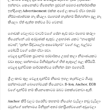
ඉන්නවා. කෙනෙක්ට හිතෙන්න පුළුවන් සමහර අන්තර්ජාතික
ඉන්දියානු Advertisement එක්ක අපේ ලංකාවේ ඒවා එතරම්
නිර්මාණාත්මක නෑ කියලා. එහෙමත් නැත්නම් සිත්ගන්නා සුලු නෑ
කියලා. ඒත් ඇත්ත තත්වය ඊට වෙනස්.
ගොඩක් වෙලාවට චාටර් වගේ පේන ඇඩ් පවා එහෙම කරලා
තියෙන්නේ යම් අරමුණක් ඇතුව. උදාහරණ යකට “හාක්‍රෝස්
පටාස්”, “දුන්න සිද්ධාලේප අසමෝදගම්” වගේ බැලූ බැල්මට
මෝඩයි වගේ පේන ඒවා පවා.
වෙළඳ දැන්වීමක ප්‍රධානම පරමාර්තය උසස් කලා නිමාණයකට
වඩා අදාල සන්නාමය මිනිස්සුන්ගේ හිත් ඇතුලේ පැල කිරීමයි.
වෙළඳ දැන්වීමක සාර්ථකත්වය මනින්න ඕන එහෙමයි.
ශ්‍රී ලංකාව තුල වෙළඳ දැන්වීම් නිසාම ඉහල තැන්වලට ගියපු
සන්නාමයන් බොහෝමයක් තියෙනවා. S-lon, Anchor, EGB
වගේ දැන්වීම් නම් කියනකොටම ඔබට මතක්වෙනවා ඇති.
Anchor කිරි වලට එරෙහිව තහනම් නියෝග වැටිලා නඩු වැටිලා
ඔවුන්ගේ සන්නාමය මිනිසුන් අතර ජනප්‍රියත්වයෙන් අඩුවෙලා