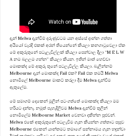
දැන් Melwa දැන්වීම් දරුණුවටම යන අස්සේ දාන්න ගත්තා
අයියෝ වැරදි එකක් අරන් තියෙන්නේ කියලා කනගාටුවෙලා ඒක
මේ අකුරුතුනේ පටැලැවිල්ලක් කියලා පෙන්වාල දීලා “M E L W
A නම බලලම ගන්න” කියලා කියන. ඉතින් මාත් හෙව්වා
මොකක්ද මේ අකුරු තුනේ පටලැවිල්ල කියලා. බැලින්නම්
Melbourne දැන් මොකක්ද Fail එක? Fail එක තමයි Melwa
නොමිලේ Melbourne මාකට් කරලා දීම Melwa දැන්වීම
ඇතුලේම.
මේ සමාගම් දෙකෙන් මුලින් පටංගත්තේ මොකක්ද කියලා මම
හරියට දන්නෑ. නමුත් පැහැදිලිවම Melwa දැන්වීම් තුලින්
නොමිලේම Melbourne Market වෙනවා දකින්න පුළුවන්.
Melwa එකේ අකුරුතුනේ පටලැවීම ගැන කියන්න ගත්තාට පසුව
Melbourne එකෙන් යාන්තමට තමාගේ සන්නාමය ගැන හඳුන්වා
දීමක් කරනවා. හරියට අර අකුරු තුන අපේ කියනවා වගේ එකක්.