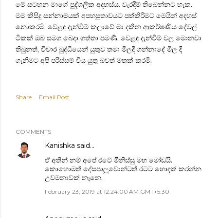
මේ සටහන මාගේ පුද්ගලික අදහස්ය. වැරදීම් තිබෙන්නට හැක.
මම කිසිදු සන්නාමයක් අපහසුතාවයට පත්කිරීමට මෙයින් අදහස්
නොකරමි. වෙළඳ දැන්වීම් කලාවේ මා දකින ආකර්ෂණීය දේවල්
ටිකක් ඔබ සමග බෙදා ගත්තා පමණි. වෙළඳ දැන්වීම් වල මොනවා
තිබුනත්, විචාර බුද්ධියෙන් යුතුව තමා මිලදී ගන්නාදේ මිල දී
ගැනීමට අපි පරිස්සම් විය යුතු බවත් මතක් කරමි.
Share
Email Post
COMMENTS
Kanishka
said…
ඒ අතින් නම් අපේ රටේ මිිනිස්සු මහ මෝඩයි.
කොහොමත් දේසපාලුවොන්ටත් රටට හොඳක් කරන්න
උවමනාවක් නෑනෙ.
February 23, 2019 at 12:24:00 AM GMT+5:30