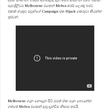
පැහැදිලිවම Melbourne එකෙන් Melwa තරම් ලොකු බජට්
එකක් නැතුව ඔවුන්ගේ Campaign එක Hijack කෙරුවා කියන්න
පුළුවන්.
Melbourne ගැන නොදැන සිටි මමත් ඒක ගැන හොයන්න
ගත්තේ Melwa එකෙන් දාපු දැන්වීම නිසාම තමයි.