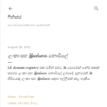
Skip to main content
ෆීනික්ස්
සෑම අවසානයක්ම නව ආරම්භයක්
August 28, 2010
.ලංකා සහ .இலங்கை නොමිලේ
LK domain registry එක මගින් ඔබට .lk ඩොමේන් නේම් එකක්
සමගම .ලංකා සහ .இலங்கை නොමිලේ ලබාදේ. දැනටමත් .lk
හිමියෙකු .ලංකා සහ .இலங்கை සඳහා ඉල්ලීමක් කළ හැකිය.
Share
Email Post
Labels:
පරිගණක
සිංහල