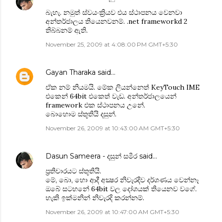
බැහැ. නමුත් ස්වයංක්‍රියව එය ස්ථාපනය වෙනවා
අන්තර්ජාලය තියෙනවනම්. .net frameworkd 2
තිබ්බනම් ඇති.
November 25, 2009 at 4:08:00 PM GMT+5:30
Gayan Tharaka
said…
ඒක නම් නියමයි. මේක ලියන්නෙත් KeyTouch IME
එකෙන් 64bit එකෙත් වැඩ. අන්තර්ජාලයෙන්
‍framework එක ස්ථාපනය උනේ.
බොහොම ස්තූතියි දසුන්.
November 26, 2009 at 10:43:00 AM GMT+5:30
Dasun Sameera - දසුන් සමීර
said…
ප්‍රතිචාරයට ස්තූතියි.
මේ, බො‍, හො ආදී අක්‍ෂර නිවැරදිව දර්ශණය වෙන්නෑ
ඔබේ සටහනේ 64bit වල දෝශයක් තියෙනව වගේ.
හැකි ඉක්මනින් නිවැරදි කරන්නම්.
November 26, 2009 at 10:47:00 AM GMT+5:30