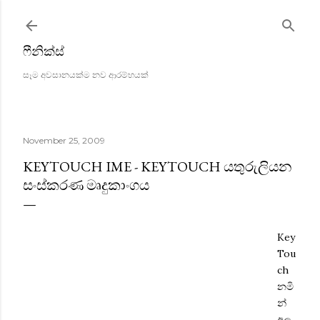
Skip to main content
ෆීනික්ස්
සෑම අවසානයක්ම නව ආරම්භයක්
November 25, 2009
KEYTOUCH IME - KEYTOUCH යතුරුලියන
සංස්කරණ මෘදුකාංගය
Key
Tou
ch
නමි
න්
අලු