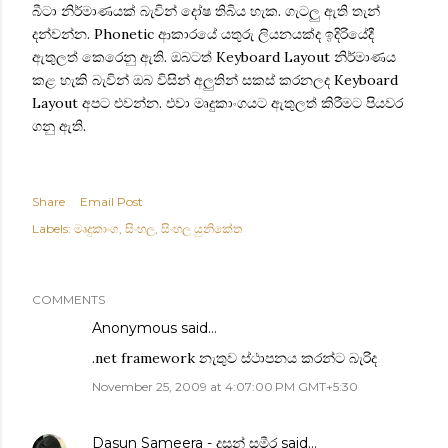
බීටා නිර්මාණයක් බැවින් දෝෂ තිබිය හැක. ගැටලු ඇති තැන්
දන්වන්න. Phonetic ආකාරයේ යතුරු ලියනයක්ද ඉදිරියේදී
ඇතුලත් කෙරෙනු ඇති. ඔබටත් Keyboard Layout නිර්මාණය
කළ හැකි බැවින් ඔබ විසින් අලුතින් සකස් කරනලද Keyboard
Layout අපට එවන්න. එවා මෘදුකාංගයට ඇතුලත් කිරීමට පියවර
ගනු ඇති.
Share
Email Post
Labels:
මෘදුකාංග
සිංහල
සිංහල යුනිකේත
COMMENTS
Anonymous said…
.net framework නැතුව ස්ථාපනය කරන්ට බැරිද
November 25, 2009 at 4:07:00 PM GMT+5:30
Dasun Sameera - දසුන් සමීර
said…