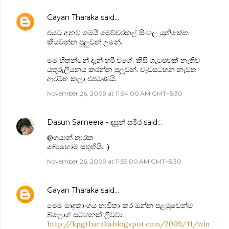
Gayan Tharaka
said…
එයට අනුව තමයි මෙච්චරකල් සිංහල යුනිකේත
කියවන්න පුලුවන් උනේ.
මම හිතන්නේ දැන් හරි වගේ. කිසි ගැටළුවක් නැතිව
යතුරුලියනය කරන්න පුලුවන්. වැඩසටහන නැවත
ආරම්භ කලා එපමණයි.
November 26, 2009 at 11:54:00 AM GMT+5:30
Dasun Sameera - දසුන් සමීර
said…
@ගයාන් තාරක
බොහෝම ස්තූතියි. :)
November 26, 2009 at 11:55:00 AM GMT+5:30
Gayan Tharaka
said…
මෙම මෘදුකාංගය භාවිතා කර ඔන්න පළමුවෙන්ම
බ්ලොග් සටහනක් ලිවුවා
http://kpgtharaka.blogspot.com/2009/11/win