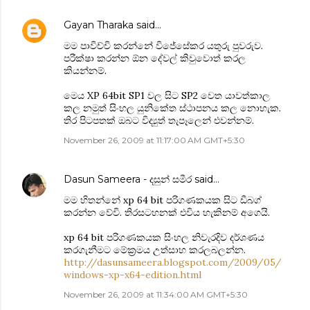
Gayan Tharaka
said…
මම පාවිච්චි කරන්නේ වි‍ජේසේකර යතුරු පුවරුව.
පරීක්ෂා කරන්න ඕන දේවල් කිවුවොත් කරල
කියන්නම්.
මෙය XP 64bit SP1 වල සිට SP2 වෙත යාවත්කාල
කල නමුත් සිංහල යුනිකේත ස්ථාපනය කල නොහැක.
තිර පිටපතක් ඔබට විද්‍යුත් තැපෑලෙන් එවන්නම්.
November 26, 2009 at 11:17:00 AM GMT+5:30
Dasun Sameera - දසුන් සමීර
said…
මම හිතන්නේ xp 64 bit පරිගණකයක සිට ඩීබග්
කරන්න වේවි. තිරසටහනක් එවිය හැකිනම් අගෙයි.
xp 64 bit පරිගණකයක සිංහල නිවැරදිව දර්ශණය
කරගැනීමට මේක්‍රමය උත්සාහ කරලබලන්න.
http://dasunsameera.blogspot.com/2009/05/
windows-xp-x64-edition.html
November 26, 2009 at 11:34:00 AM GMT+5:30