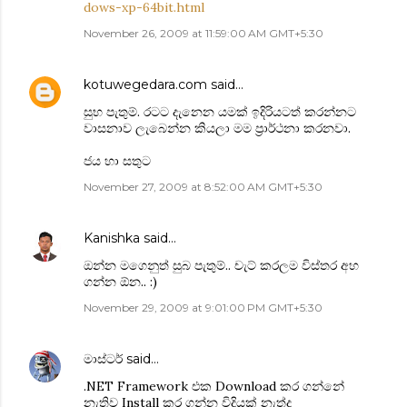
dows-xp-64bit.html
November 26, 2009 at 11:59:00 AM GMT+5:30
kotuwegedara.com
said…
සුභ පැතුම්. රටට දැනෙන යමක් ‍ඉදිරියටත් කරන්නට
වාසනාව ලැබෙන්න කියලා මම ප්‍රා‍ර්ථනා කරනවා.
ජය හා සතුට
November 27, 2009 at 8:52:00 AM GMT+5:30
Kanishka
said…
ඔන්න මගෙනුත් සුබ පැතුම්.. චැට් කරලම විස්තර අහ
ගන්න ඕන.. :)
November 29, 2009 at 9:01:00 PM GMT+5:30
මාස්ටර්
said…
.NET Framework එක Download ක‍ර ගන්නේ
නැතිව Install ක‍ර ගන්න විදියක් නැත්ද