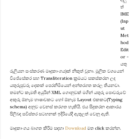
ත්
IME
(Inp
ut
Met
hod
Edit
or -
යතු
රුලියන සංස්කරණ මෘදුකාංගය)ක් නිකුත් වුනා. මූලික වශයෙන්
විජේසේකර සහ Transliteration ක්‍රමයට සකස්කරන ලද
යතුරුපුවරු දෙකක් පෙරනිමියෙන් අන්තරගත කරල තියනවා.
‍තමන්ට කැමති අයුරින් XML ගොනුවක් මගින් යතුරු පොවරුවේ
අකුරු ඕනෑම භාෂාවකට හෝ ඕනෑම Layout එකකට(Typing
schema) අනුව වෙනස් කරගත හැකියි. එය සිදුකරන ආකාරය
පිලිබඳ සවිස්තර සටහනක් ඉදිරියේදී ඇතුලත් වෙනු ඇති.
මෘදුකාංගය බාගත කිරිම සඳහා
Download
මත click කරන්න.