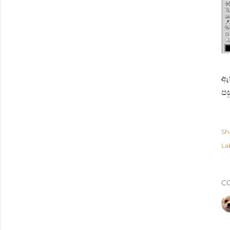
ඇ
ප
Sh
La
C