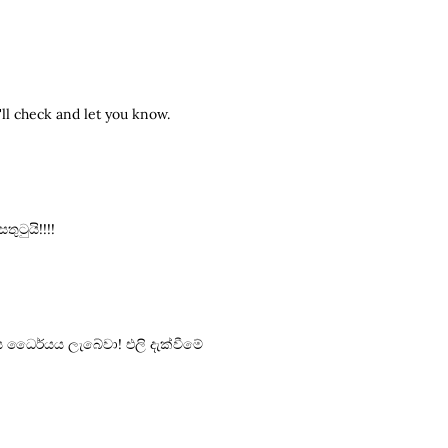
ll check and let you know.
ුටුයි!!!!
ිය ධෛර්යය ලැබේවා! එලි දැක්වීමේ