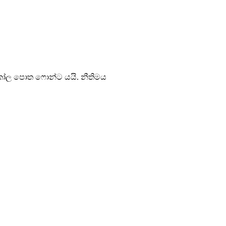
ෝල‍ පොත ෆොන්ට යයි. නීතිමය