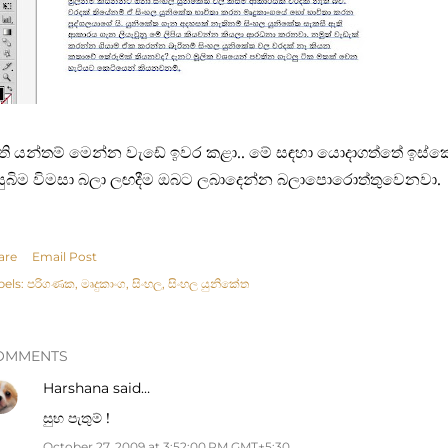
ති යන්තම් මෙන්න වැඩේ ඉවර කළා.. මේ සඳහා යොදාගත්තේ ඉස්ක
සුබිම විමසා බලා ලඟදීම ඔබට ලබාදෙන්න බලාපොරොත්තුවෙනවා.
are
Email Post
bels:
පරිගණක
මෘදුකාංග
සිංහල
සිංහල යුනිකේත
OMMENTS
Harshana
said…
සුභ පැතුම් !
October 27, 2009 at 3:52:00 PM GMT+5:30