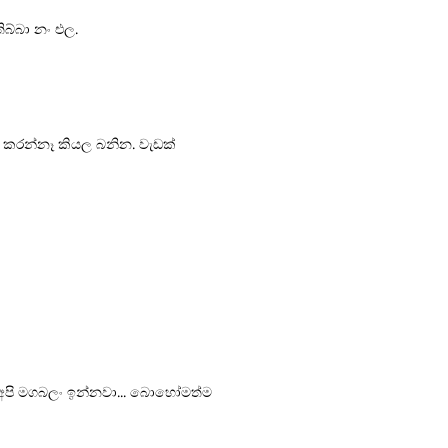
ිබ්බා නං එල.
ැඩ කරන්නෑ කියල බනින. වැඩක්
... අපි මගබලං ඉන්නවා... බොහෝමත්ම