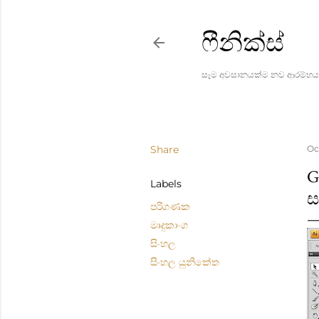
ෆීනික්ස්
සෑම අවසානයක්ම නව ආරම්භය
Share
Oc
G
Labels
ස
පරිගණක
මෘදුකාංග
සිංහල
සිංහල යුනිකේත