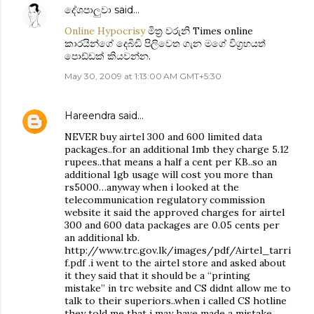
දේශපාලුවා
said…
Online Hypocrisy
මිත්‍ර වරුනි Times online
කාරයින්ගේ දෙබිඩි පිලිවෙත ගැන මගේ විග්‍රහයත්
පොඩ්ඩක් කියවන්න.
May 30, 2009 at 1:13:00 AM GMT+5:30
Hareendra
said…
NEVER buy airtel 300 and 600 limited data
packages..for an additional 1mb they charge 5.12
rupees..that means a half a cent per KB..so an
additional 1gb usage will cost you more than
rs5000…anyway when i looked at the
telecommunication regulatory commission
website it said the approved charges for airtel
300 and 600 data packages are 0.05 cents per
an additional kb.
http://www.trc.gov.lk/images/pdf/Airtel_tarri
f.pdf .i went to the airtel store and asked about
it they said that it should be a “printing
mistake” in trc website and CS didnt allow me to
talk to their superiors..when i called CS hotline
they told me that i may have made a mistake