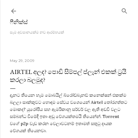
Skip to main content
ෆීනික්ස්
සෑම අවසානයක්ම නව ආරම්භයක්
May 29, 2009
AIRTEL අලද? පොඩි සිම්පල් ප්ලෑන් එකක් ට්‍රයි
කරලා බලමුද?
දැනට තියෙන හැම මොබයිල් බ්රෝඩ්බෑනඩ් කනෙක්ෂන් එකක්ම
බලලා සාක්කුවට හොඳම සේවය වශෙයෙන් Airtel තෝරගත්තට
මොකද? යුරෝපීය සහ ඇමරිකානු සර්වර් වල ඇති අඩවි වලට
සම්බන්ධ වීමේදී ඉතා අඩු වේගයක්තමයි ‍තියෙන්න්. Torrent
වගේ p2p වැඩ කරන වෙලාවටනම් ඉතාමත් සතුටු දායක
වේගයක් තියෙනවා.