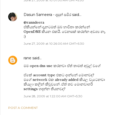
June 27, 2009 at 10:01:00 AM GMT+5:30
Dasun Sameera - දසුන් සමීර
said…
@ranndeera
ඒකියන්නේ දැනටමත් ඔබ භාවිතා කරන්නේ
OpenDNS කියන එකයි. වෙනසක් කරන්න අවශ්‍ය නෑ.
:)
June 27, 2009 at 10:26:00 AM GMT+5:30
rane
said…
මම open dns use ක‍රනවා ඒත් තාමත් අවුල් වගේ
ඒකේ account type එකට දාන්නේ මොනවද?
මගේ network එක already added කියල වැටෙනවා
කියලා කලින් කිවුවනේ .ඒත් තව මොනවාහ‍රි
settings හදන්න තියනවද?
June 28, 2009 at 1:22:00 AM GMT+5:30
POST A COMMENT