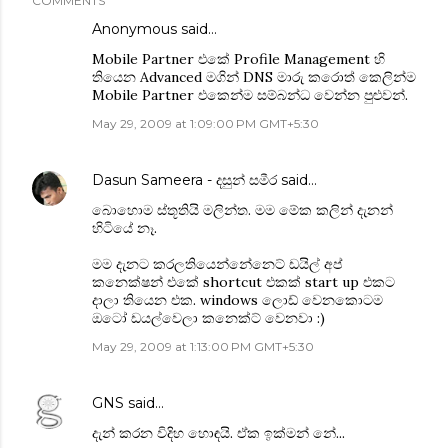
COMMENTS
Anonymous said…
Mobile Partner එකේ Profile Management හි
තියෙන Advanced මගින් DNS මාරු කරොත් කෙලින්ම
Mobile Partner එකෙන්ම සම්බන්ධ වෙන්න පුළුවන්.
May 29, 2009 at 1:09:00 PM GMT+5:30
Dasun Sameera - දසුන් සමීර
said…
බොහොම ස්තූතියි මලින්ත. මම මේක කලින් දැනන්
හිටියේ නෑ.
මම දැනට කරලතියෙන්නේනෙට් ඩයිල් අප්
කනෙක්ෂන් එකේ ‍shortcut එකක් start up එකට
දාලා තියෙන එක. windows ලොඩ් වෙනකොටම
ඔටෝ ඩයල්වෙලා කනෙක්ට් වෙනවා :)
May 29, 2009 at 1:13:00 PM GMT+5:30
GNS
said…
දැන් කරන විදිහ හොඳයි. ඒක ඉක්මන් නේ...