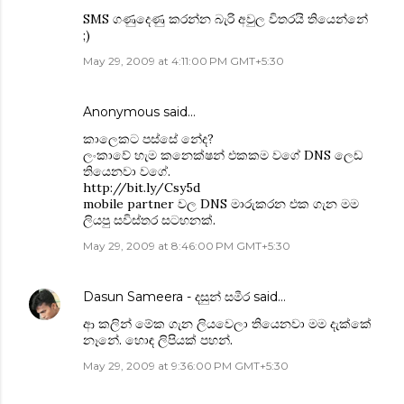
SMS ගණුදෙණු කරන්න බැරි අවුල විතරයි තියෙන්නේ
;)
May 29, 2009 at 4:11:00 PM GMT+5:30
Anonymous said…
කාලෙකට පස්සේ නේද?
ලංකාවේ හැම කනෙක්ෂන් එකකම වගේ DNS ලෙඩ
තියෙනවා වගේ.
http://bit.ly/Csy5d
mobile partner වල DNS මාරුකරන එක ගැන මම
ලියපු සවිස්තර සටහනක්.
May 29, 2009 at 8:46:00 PM GMT+5:30
Dasun Sameera - දසුන් සමීර
said…
ආ කලින් මේක ගැන ලියවෙලා තියෙනවා මම දැක්කේ
නෑනේ. හොඳ ලිපියක් පහන්.
May 29, 2009 at 9:36:00 PM GMT+5:30