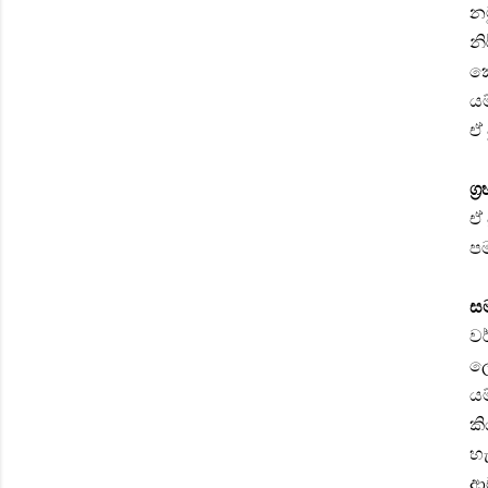
නම
නි
කේ
යම
ඒ 
ග්
ඒ 
පම
ස
වර
ලෙ
යම
කි
හැ
ආච