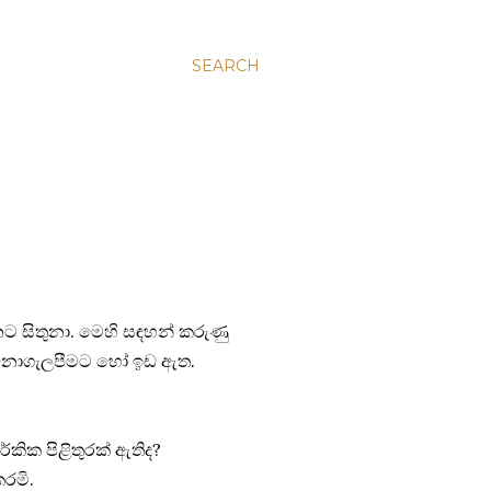
SEARCH
නට සිතුනා. මෙහි සඳහන් කරුණු
තයට නොගැලපීමට හෝ ඉඩ ඇත.
්කික පිළිතුරක් ඇතිද?
කරමි.