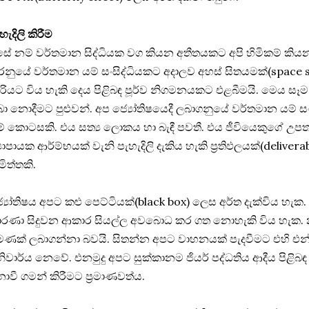
හැදිලි කිරීම
ේ නම් වර්තමාන සිද්ධියක වග කියන අතීතයකට අපි හිමිකම් කියනවා. 
නුයේ වර්තමාන යම් සංසිද්ධියකට අදාලව අහස් සිතයමක්(space
ිරියට විය හැකි දෙය පිළිබඳ පූර්ව නිගමනයකට එළබීමයි. මෙය සෑම ව
ා නොදීමට පුළුවන්. ‍අප ජ්‍යෝතිෂයෙදී ලබාගනුයේ වර්තමාන යම්
් කොටසකි. එය සත්‍ය ලොකය හා බැඳී පවතී. එය ‍ජීවියෙකුගේ 
‍යාපායක ආර්ම්භයක් වැනි පැහැදිලි දැකිය හැකි ප්‍රතිඵලයක්(delive
මිත්තකි.
‍යෝතිෂය අපට කළු පෙට්ටියක්(black box) ලෙස අර්ත දැක්විය හැක
රණා සිදුවන ආකාර සියල්ල අවබොධ කර ගත නොහැකි විය හැක. නම
ණක් ලබාගන්නා බවයි. සිතන්න අපට වාහනයක් පැදවීමට එහි එන්‍‍ජිම
ිවාර්ය නෙවේ. එනමුදු අපට සුක්කානම ‍ජියර් පද්ධතිය ආදීය පිළ
වී ගමන් කිරීමට ප්‍රමාණවත්ය.