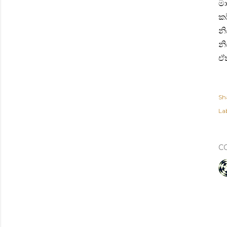
මා
කර
නි
නි
ඒක
Sh
Lab
C