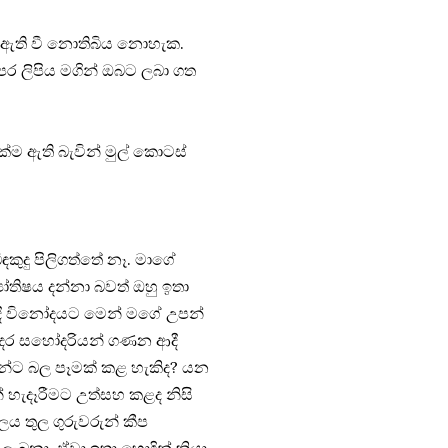
ක ඇති වී නොතිබිය නොහැක.
් පෙර ලිපිය මගින් ඔබට ලබා ගත
්ම ඇති බැවින් මුල් කොටස්
ඳකුදු පිලිගත්තේ නෑ. මාගේ
යෝතිෂය දන්නා බවත් ඔහු ඉතා
යකදී විනෝදයට මෙන් මගේ උපන්
දර සහෝදරියන් ගණන ආදී
සුන්ට බල පෑමක් කළ හැකිද? යන
ින් හැදෑරීමට උත්සහ කළද නිසි
ලය තුල ගුරුවරුන් කීප