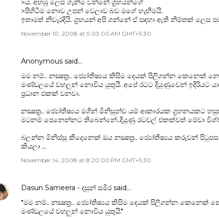
>ය. අහඹු ලෙස ගැනීම වන්නේ ග්‍රහයන්ගේ
>පිහිටීම නොව උපන් වෙලාව බව මගේ හැඟීමයි.
ඉතාමත් නිවැ‍රදියි. ග්‍රහයන් අපි ගන්නේ ඒ සඳහා ඇති නිම්තක් ලෙස 
November 10, 2008 at 9:03:00 AM GMT+5:30
Anonymous said…
මම නම්.. නක්‍ෂත්‍ර.. ජ්‍යෝතීෂ්‍යය කිසිම දෙයක් පිලිගන්න කෙනෙක් 
මණ්ඩලයේ වහලුන් නොවිය යුතුයි. අපේ රටට දියුණුවෙන් ඉදිරියට 
ප්‍රධාන එකක් වනවා.
නක්‍ෂත්‍ර.. ජ්‍යෝතීෂ්‍යය මගින් මිනිසුන්ව යම් ආකාරයක ග්‍රහනයක
මටනම් පෙනෙන්නට තිබෙන්නේ..දියුණු රටවල් එකක්වත් මේවා විශ්
බලන්න මිනිස්සූ කීදෙනෙක් ඔය නක්‍ෂත්‍ර.. ජ්‍යෝතීෂ්‍යය කරුවන් පි
කියලා ...
November 14, 2008 at 8:20:00 PM GMT+5:30
Dasun Sameera - දසුන් සමීර
said…
"මම නම්.. නක්‍ෂත්‍ර.. ජ්‍යෝතීෂ්‍යය කිසිම දෙයක් පිලිගන්න කෙනෙක්
මණ්ඩලයේ වහලුන් නොවිය යුතුයි."