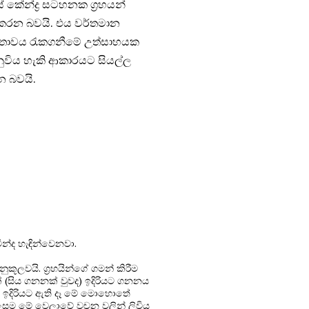
 කේන්ද්‍ර සටහනක ග්‍රහයන්
ය කරන බවයි. එය වර්තමාන
බර තාවය රැකගනීමේ උත්සාහයක
නුවිය හැකි ආකාරයට සියල්ල
න බවයි.
ද හැඳින්වෙනවා.
ුකූලවයි. ග්‍රහයින්ගේ ගමන් කිරීම
් (සිය ගනනක් වුවද) ඉදිරියට ගනනය
ුවද ඉදිරියට ඇති දෑ මේ මොහොතේ
 ලෙසම මේ වෙලාවේ වචන වලින් ලිවිය