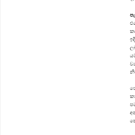
පැ
එස
කර
ඉද
ලබ
යම
ව්
නි
ජ්
කා
පම
අන
නො