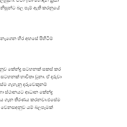
ැබුනා. ඒවා ඉතා හොඳින් ක්‍රියා
මිනිසුන්ට බල පෑම් ඇති කරනුයේ
 නැගෙන හිර අහසේ පිහිටීම්
 අනුව කේන්ද්‍ර සටහනක් සකස් කර
්‍ර සටහනක් භාවිතා වුනා. ඒ දරුවා
එසේම ගැහැනු දරුවෙකුනම්
හා ස්ථානයට ආධාන කේන්ද්‍ර
ාවය ගැන තීරණය කරනවා.එසේම
වන වෙනසඅනුව යම් බලපෑමක්