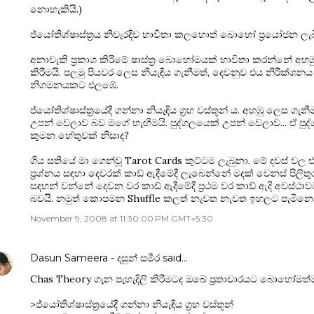
නොහැකියි.)
ජ්යෝතිශ්ෂාස්ත්‍රය නිවැරදිව භාවිතා කලහොත් බොහෝ ප්‍රයෝජන ල
අනාවැකි ප්‍රකාශ කිරීමේ ෂාස්ත්‍ර බොහෝමයක් භාවිතා කරන්නේ අහඹ
කිරීමයි. පලමු පියවර ලෙස නියැඳිය ගැනීමත්, දෙවනුව එය නිරීක්ශන
නිගමනයකට එලඹේ.
ජ්යෝතිශ්ෂාස්ත්‍රයේදී ගන්නා නියැඳිය ග්‍රහ වස්තූන් ය. අහඹු ලෙස ග
උපන් වෙලාව බව මගේ හැඟීමයි. පුද්ගලයෙක් උපන් වෙලාව... ඒ ප
කුමන හේතුවක් නිසාද?
ගිය සතියේ මා ගෙන්වූ Tarot Cards කුට්ටම ලැබුනා. මේ දවස් වල
ප්‍රශ්නය සඳහා දෙවරක් කාඩ් ඇදීමේදී ලැබෙන්නේ මදක් වෙනස් පිල
සඳහන් වන්නේ දෙවන වර කාඩ් ඇදීමේදී ප්‍රථම වර කාඩ් ඇදි අවස්ථාව
බවයි. නමුත් කොපමන Shuffle කලත් නැවත නැවත ඉහලට පැමිනෙන
November 9, 2008 at 11:30:00 PM GMT+5:30
Dasun Sameera - දසුන් සමීර
said…
Chas Theory ගැන පැහැදිලි කිරීමටද ඔබේ ප්‍රතාචාරයට බොහෝමත්ම ස
>ජ්යෝතිශ්ෂාස්ත්‍රයේදී ගන්නා නියැඳිය ග්‍රහ වස්තූන්