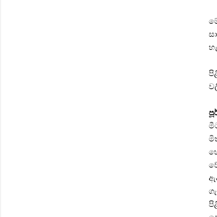
මේ
සා
හ
පි
වල
ප
මී
මි
හො
ව
ඇද
ගැ
පි