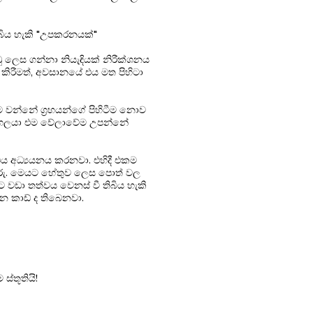
ැබිය හැකි "උපකරනයක්"
ු ලෙස ගන්නා නියැඳියක් නිරීක්ශනය
ය කිරීමත්, අවසානයේ එය මත පිහිටා
ැනීම වන්නේ ග්‍රහයන්ගේ පිහිටීම නොව
ුද්ගලයා එම වේලාවේම උපන්නේ
 එය අධ්‍යයනය කරනවා. එහිදී එකම
ිතුරු. මෙයට හේතුව ලෙස පොත් වල
ට වඩා තත්වය වෙනස් වී තිබිය හැකි
 කාඩ් ද තිබෙනවා.
්තූතියි!