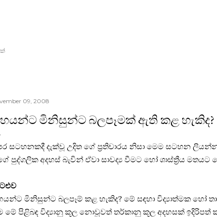
Skip to main content
ක්
vember 09, 2008
්‍රහයන්ට මිනිසුන්ට බලපෑමක් ඇති කළ හැකිද?
ර සටහනකදී දැක්වූ උදිත ගේ ‍ප්‍රතිචාරය නිසා මෙම සටහන ලියන්
ේ පුද්ගලික අදහස් බැවින් ඒවා සාවද්‍ය වීමට හෝ ශාස්ත්‍රීය ම
ටළුව
‍රහයන්ට මිනිසුන්ට බලපෑම් කළ හැකිද? මේ සඳහා විද්‍යාත්මක හෝ තාර
 මේ පිළිබඳ විද්‍යානු කූල නොවූවත් තර්කානු කූල අදහසක් ඉදිරිපත් 