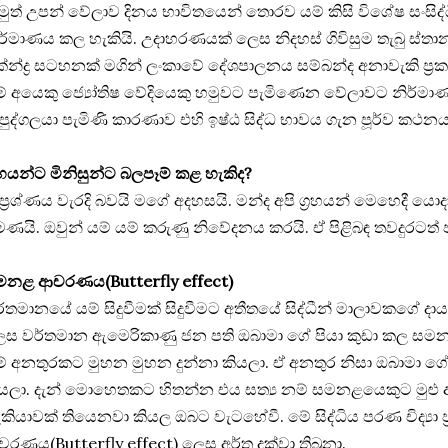
ුත් උපන්‍ වේලාව දිනය භාවිතයෙන් තොරව යම් කිසි විශේෂ සංසිද්
ර්මාණය කල හැකියි. උදාහරණයක් ලෙස නිදහස් ගිවිසුම තැබු ස්තාන
න්ද්‍ර සටහනක් මගින් ලංකාවේ දේශපාලනය සම්බන්ද අනාවැකි ප්‍
් අයෙකු ජ්‍යෝතිෂ වේදියෙකු හමුවට පැමිණෙන වේලාවට නිර්මා
පුද්ගලයා පැමිණි කාරණාව එහි ඉෂ්ඨ සිද්ධ භාවය ගැන පූර්ව කථන
‍රහයන්ට මිනිසුන්ට බලපෑම් කළ හැකිද?
ප්‍රශ්ණය වැරදි බවයි මගේ අදහසයි. මන්ද අපි ග්‍රහයන් මෙහෙදී 
ණයි. ඔවුන් යම් යම් කරුණු නිවේදනය කරයි. ඒ පිළිබඳ තවදුරටත් ප
මනළ ආචරණය(Butterfly effect)
්තමානයේ යම් සිදුවීමක් සිදුවීමට අතීතයේ සිද්ධීන් මාලාවකගේ 
ස වර්තමාන ඇමෙරිකාණු ජන පති ඔබාමා ගේ පියා කුඩා කල සමනළ
් අනතුරකට මුහන මුහන දුන්නා කියලා. ඒ අනතුර නිසා ඔබාමා ගේ 
යලා. දැන් මොහෙතකට හිතන්න එය සත්‍ය නම් සමන‍ළයෙකුට මුළු
කියාවක් තියෙනවා කියල ඔබට වැටහේවී. මේ සිද්ධිය පරණ චිද්‍යා
රණය(Butterfly effect) ලෙස අර්ත දක්වා තිබුනා.