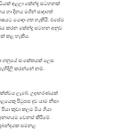
ධියක් අළලා කේන්ද්‍ර සටහනක්
ය හා දිනය මගින් සාදාගත්
රකාෂයට යොදා ගත හැකියි. එසේම
ණය කරන කේන්ද්‍ර සටහන අනුව
යක් කළ හැකිය.
යොදා ගනුයේ සංකේතයක් ලෙස
ැහිදිලි කරන්නේ නම්.
දායක්ත්වය ලැබේ. උදාහරණයක්
යෙකු පිටුපස දුව යාම නිසා
පියා කුඩා කලම මිය ගියා
 අනාගයම වෙනස් කිරීමේ
 ප්‍රබන්දයක සමනළ