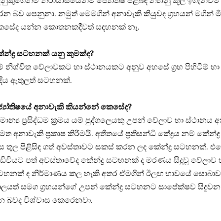
නුකුගෙන්ම නිරා‍යාසයෙන්ම ජ්‍යෝතිෂ පිළිබඳ න්‍යානු කූල ඉගැන්වීම් ල
න බව පෙනුනා. නමුත් මෙමගින් අනාවැකි කියුවද ග්‍රහයන් මගින් 
ෙසේද යන්න කොතනකදීවත් සඳහනක් නෑ.
න්ද්‍ර සටහනක් යනු කුමක්ද?
් නිශ්චිත වේලාවකට හා ස්ථානයකට අනුව අහසේ ග්‍රහ පිහිටීම් හා
දිය ඇතුලත් සටහනක්.
්‍යෝතිෂයේ අනාවැකි කියන්නේ කෙසේද?
මාන්‍ය ප්‍රසිද්ධම ක්‍රමය යම් පුද්ගලෙයකු උපන් වේලාව හා ස්ථානය
මත අනාවැකි ප්‍රකාෂ කිරීමයි. අතීතයේ ප්‍රතිසන්ධි කේද්‍රය නම් කේන්ද
ස තුල පිළිසිඳ ගත් අවස්තාවට සකස් කරන ලද කේන්ද්‍ර සටහනක්. 
ඩිවියට පත් අවස්තාවේද කේන්ද්‍ර සටහනක් ද මරණය සිදුවූ වේලාව 
ටහනක් ද නිර්මාණය කල හැකි අතර ඒමගින් ඊලඟ භාවයේ සොබ
ලයත් සමග ග්‍රහයන්ගේ උපන් කේන්ද්‍ර සටහනට සාපේක්ෂව සිදු
න බවද විශ්වාස කෙරෙනවා.