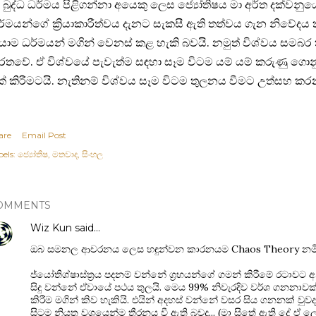
 බුද්ධ ධර්මය පිළිගන්නා අයෙකු ලෙස ජ්‍යෝතිෂය මා අර්ත දක්වනුයේ
්මයන්ගේ ක්‍රියාකාරීත්වය දැනට සැකසී ඇති තත්වය ගැන නිවේද
යාම ධර්මයන් මගින් වෙනස් කළ හැකි බවයි. නමුත් විශ්වය සම
රතවේ. ඒ විශ්වයේ පැවැත්ම සඳහා සෑම විටම යම් යම් කරුණු ගො
් කිරීමටයි. නැතිනම් විශ්වය සෑම විටම තුලනය වීමට උත්සහ කර
are
Email Post
els:
ජ්‍යෝතිෂ
මතවාද
සිංහල
OMMENTS
Wiz Kun
said…
ඔබ සමනල ආචරනය ලෙස හඳුන්වන කාරනයම Chaos Theory නමින්
ජ්යෝතිශ්ෂාස්ත්‍රය පදනම් වන්නේ ග්‍රහයන්ගේ ගමන් කිරීමේ රටාවට අන
සිදු වන්නේ ඒවායේ පථය තුලයි. මෙය 99% නිවැරදිව වර්ශ ගනනාවක
කිරීම මගින් කිව හැකියි. එයින් අදහස් වන්නේ වසර සිය ගනනක් ව
සිටම නියත වශයෙන්ම තීරනය වී ඇති බවද... (මා සිතේ ඇති දේ ඒ