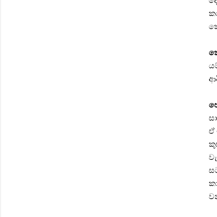
දෙ
කර
ක
කේ
යම
ආ
ජ
සා
ඒ 
කු
වැ
ස
කා
ව