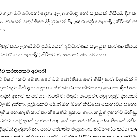
 ගැන ඔබ බොහෝ දෙනා තුල අංශුමාත්‍ර හෝ සැකයක් කිසියම් දින
මාන්යෙන් ජ්‍යෝතිෂයේදී ග්‍රහයන් පිළිබඳ ශාස්ත්‍රීය පැහැදිලි කිරීමක
ැක.
ළිතුර කරා ලඟාවීමට ප්‍රථමයෙන් අවධාරණය කළ යුතු කාරණා කිපයක
ින් ඒ ගැන පැහැදිලි කිරීමට බලපොරොත්තු වෙනවා.
ූර්ව කථනයකට අවසර!
ට වසර 4කට පමණ පෙර මම ජ්‍යෝතිෂය හෝ කිසිදු පාරා විද්‍යාවක් බි
තුරෙකු මගින් දැන හඳුනා ගත් එක්තරා මහත්මයෙකු ඉතා හොඳින් ජ්‍
ඳින් අනාවැකි පවසන බවත් මා මිතුරා පැවසුවා. ඔහු හමුවු දින
ේලාව දුන්නා. පුදුමයකට මෙන් ඔහු මගේ නිවසො සොභාවය සහො
හිය නොහැකි කාරණා කීපයක්ම ප්‍රකාශ කළා. නමුත් ග්‍රහන්ට මිනි
ටළුවට පළිතුරක් ලැබුනේ නෑ. ඉන් පසු ජ්‍යෝතිෂ ග්‍රන්ත කීපයක් මග
ළිතුරක් ලැබුනේ නෑ. පසුව ජ්‍යෝතිෂ මෘදුකාංගය නිර්මාණය කරන කා