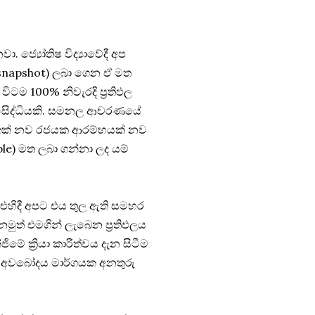
‍ජ්‍යෝතිෂ විද්‍යාවේදී අප
 snapshot) ලබා ගෙන ඒ මත
ිටම 100% නිවැරදි ප්‍රතිඵල
 සංසිද්ධියකි. සමනල ආචරණයේ
උපතක් නව ර‍ජයක ආරම්භයක් නව
rable) මත ලබා ගන්නා ලද යම්
. එහිදී අපට එය තුල ඇති සමහර
ුත් එමගින් ලැබෙන ප්‍රතිඵලය
ේ ක්‍රියා කාරීත්වය දැන සිටීම
ිබඳ අවබෝදය මාර්ගයක අනතුරු