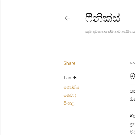
ෆීනික්ස්
සෑම අවසානයක්ම නව ආරම්භය
Share
No
ග
Labels
ජ්‍යෝතිෂ
පෙ
මතවාද
මග
සිංහල
ගැ
ග්
මම