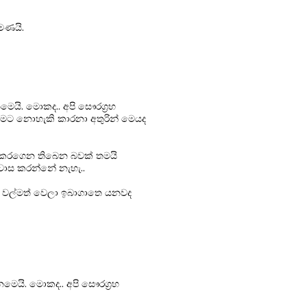
පමණයි.
නෙමෙයි. මොකද.. අපි සෞරග්‍රහ
යාමට නොහැකි කාරනා අතුරින් මෙයද
ට හසුකරගෙන තිබෙන බවක් තමයි
වාස කරන්නේ නැහැ..
ටුපස වල්මත් වෙලා ඉබාගාතෙ යනවද
 නෙමෙයි. මොකද.. අපි සෞරග්‍රහ