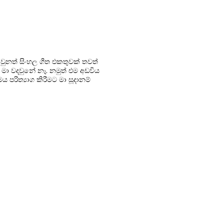
නොවුනත් සිංහල ගීත එකතුවක් තවත්
 මා වදවුනේ නෑ. නමුත් එම අඩවිය
රිත්‍යාග කිරීමට මා සූදානම්