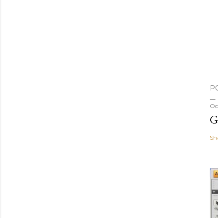
P
Oc
G
Sh