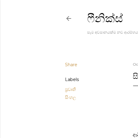
ෆීනික්ස්
සෑම අවසානයක්ම නව ආරම්භය
Share
Oc
ස
Labels
ප්‍රවෘති
සිංහල
ආද