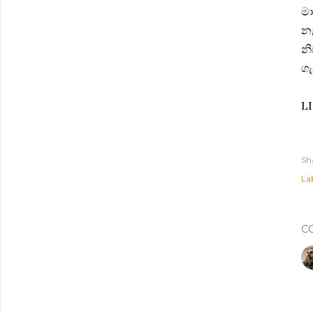
මා
නැ
නි
ගැ
L
Sh
Lab
C