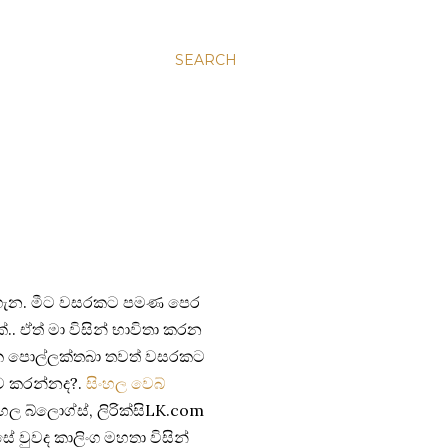
SEARCH
ැන. මීට වසරකට පමණ පෙර
්.. ඒත් මා විසින් භාවිතා කරන
ික පොල්ලක්තබා තවත් වසරකට
නව කරන්නද?.
සිංහල වෙබ්
සිංහල බ්ලොග්ස්, ලිරික්සිLK.com
ෙසේ වුවද කාලිංග මහතා විසින්