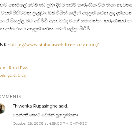
හට නෙමිලේ වෙබ් ඉඩ ලබා දීමට තරම් කාරුණික වීම නිසා නැවතත
වතත් පිහිටවනු ලැබූවා. ඔබ විසින් කලින් අතුලත් කරන ලද දත්ත
සා ඒ සියල්ල මට අහිමිවී ඇත. වරද‍ මගේ සමාවන්න. කරුණාකර න
න දත්ත එයට අතුලත් කරන මෙන් ඉල්ලා සිටිමි.
INK :
http://www.sinhalawebdirectory.com/
are
Email Post
els:
ප්‍රවෘති
සිංහල
OMMENTS
Thiwanka Rupasinghe
said…
සෙන්පති.කොම් වෙතින් සුභ ප්‍රාර්තනා
October 28, 2008 at 4:59:00 PM GMT+5:30