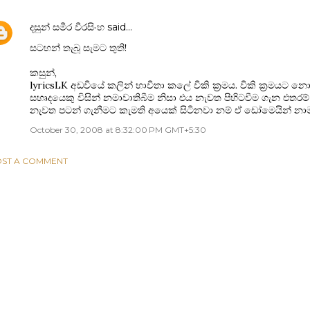
දසුන් සමීර වීරසිංහ
said…
සටහන් තැබූ සැමට තුති!
කසුන්,
lyricsLK අඩවියේ කලින් භාවිතා‍ කලේ විකි ක්‍රමය. විකි ක්‍රමයට 
සහෘදයෙකු විසින් නමාවාතිබීම නිසා එය නැවත පිහිටවීම ගැන එතරම්
නැවත පටන් ගැනීමට කැමති අයෙක් සිටිනවා නම් ඒ ඩෝමෙයින් නාමය ප
October 30, 2008 at 8:32:00 PM GMT+5:30
ST A COMMENT