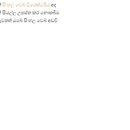
්
සිංහල වෙබ් ඩිරෙක්ටරිය
අද
යන් සියල්ල උපස්ත කර නොතබීම
ැවතත් ඔබේ සිංහල වෙබ් අඩවි