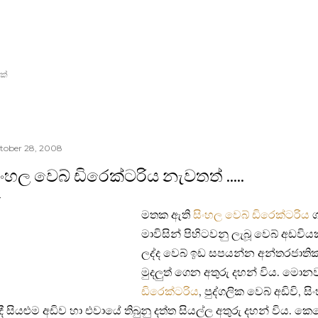
Skip to main content
ක්
tober 28, 2008
ිංහල වෙබ් ඩිරෙක්ටරිය නැවතත් .....
මතක ඇති
සිංහල වෙබ් ඩිරෙක්ටරිය
ග
මාවිසින් පිහිටවනු ලැබූ වෙබ් අඩවියක
ලද්‍ද වෙබ් ඉඩ සපයන්න අන්තරජාත
මුදලුත් ගෙන අතුරු දහන් විය. මො
ඩිරෙක්ටරිය
, පුද්ගලික වෙබ් අඩිවි, 
ී සියළුම ‍අඩිව හා එවායේ තිබුනු දත්ත සියල්ල අතුරු දහන් විය. ‍ක