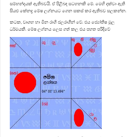
සම්භන්දයක් ඇතිබවයි.
ඒ පිළිබඳ සටහනකි මේ. මෙහි දක්වා ඇති
සියළු කේනද්‍ර මේෂ ලග්නයට ගෙන සකස් කර ඇතිබව සලකන්න.
කටක, වෘශභ හා මීන රාශි ජලරාශීන් වේ. එය ජ්‍යෝතිෂ මූල
ධර්මයකි.
මේෂ ලග්නය ලෙස ගත් කල එය පහත පරිදිවේ