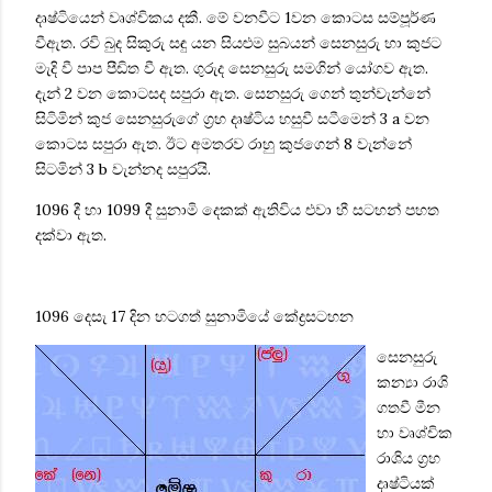
දෘෂ්ටියෙන් වෘශ්චිකය දකී. මේ වනවීට 1වන කොටස සම්පූර්ණ
වීඇත. රවි බුද සිකුරු සඳු යන සියළුම සුබයන් සෙනසුරු හා කුජට
මැදි වී පාප පීඩිත වී ඇත. ගුරුද සෙනසුරු සමගින් යෝගව ඇත.
දැන් 2 වන කොටසද සපුරා ඇත. සෙනසුරු ගෙන් තුන්වැන්නේ
සිටිමින් කුජ සෙනසුරුගේ ග්‍රහ දෘෂ්ටිය හසුවී සටීමෙන් 3
a
වන
කොටස සපුරා ඇත. ඊට අමතරව රාහු කුජගෙන් 8 වැන‍්නේ
සිටමින්
3 b
වැන්නද සපුරයි.
1096 දී හා 1099 දී සුනාමි දෙකක් ඇතිවිය එවා හී සටහන් පහත
දක්වා ඇත.
1096 දෙසැ 17 දින හටගත් සුනාමියේ
කේද්‍රසටහන
සෙනසුරු
කන්‍යා රාශි
ගතවී මීන
හා වෘශ්චික
රාශිය ග්‍රහ
දෘෂ්ටියක්