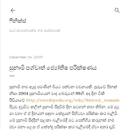
Skip to main content
ෆීනික්ස්
සෑම අවසානයක්ම නව ආරම්භයක්
December 24, 2007
සුනාමි පශ්චාත් ‍ජ්‍යෝතිෂ පරික්ෂණය
සුනාමි නම ඇසූ පමණින් බියට පත්වන වචනයකි. පූරුවේ පිනක්
නිසා 2004 සුනාමියෙන් මාද බේරුනේ 99නි. අද දින විකි
පීඩියාවේ
http://en.wikipedia.org/wiki/Historic_tsunami
පිටුව දුටුවිට කලින් සුනාමි සිදුවීම් දින සටහන් තබා තිබින. මේ දුටු
මා වහා ඒ ඒ දිනයන් සඳහා කේද්‍රයන් පිහිටවා පරීක්ෂා කර බැලීමි.
මේ සුනාමි සිද්දීන් සලකා බැලීමේදී මට පෙනීගිය කරුනක් නම්
එවා මනා ලෙස ඒ ‍කේන්ද්‍ර පරීක්ෂා කර බැලීමේදී ඒවා අතර දැඩි