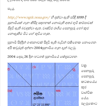
සැ.යු.
http://www.ngdc.noaa.gov/
හී දක්වා ඇති පරිදි 1099 දී
සුනාමියක් ගැන කිසිදු සඳහනක් නොමැති අතර ‍භූමි කම්පාවක්
සිදුවී ඇති බවදක්වා ඇත. වෘෂ්චිජ රාශිය සෙනසුරු හෝ කුජ
නොදැකීම මීට හේ තුවිය හැක.
සුනාමි සිද්දීන් ගණනාවක් සිදුවී ඇති බැවින් එකිනෙක නොගෙන
අපි කවුරුත් දන්නා 2004
සුනාමිය ගැන දැන් බලමු.
2004 දෙසැ 26 දින හටගත් සුනාමියේ කේද්‍රසටහන
වක්‍ර
සෙනසුරු
සෙනසුරු
කටකයේය
කුජ
වෘශ්චික
යේය.
පලමුකොට