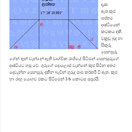
දැක
ඇත.කුජ
සප්තම
දෘෂ්ටියෙන්
කටකය දකී.
වක්‍රවූ බුද හා
සිකුරු
සෙනසුරු
ගේන් තුන් වැන්නේ ඇති වෘශ්චික රාශියේ සිටිමන් සෙනසුරුගේ
දෘෂ්‍ටියට හසු වේ. ගුරුගේ දොලොස් වැන්නේ කුජ සිටින අතර
දෙවැන්න සෙනසුරු දකීන බැවින් ගුරුද පාප කර්තරී වී ඇත. කුජ
හා රාහු යොගව එකට සිටීමෙන් 3
b
කොටස සපුරයි.