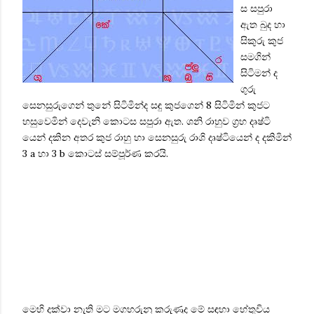
ස සපුරා
ඇත බුද හා
සිකුරු කුජ
සමගින්
සිටිමන් ද
ගුරු‍
සෙනසුරුගෙන් තුනේ සිටිමින්ද සඳු කුජගෙන් 8 සිටිමින් කුජට
හසුවෙමින් දෙවැනි කොටස සපුරා ඇත. ශනි රාහුව ග්‍රහ දෘෂ්ටි
යෙන් දකින අතර කුජ රාහු හා සෙනසුරු රාශි දෘෂ්ටියෙන් ද දකිමින්
3
a
හා
3 b
කොටස් සම්පූර්ණ කරයි.
මෙහි දක්වා නැති මට මගහරුනු කරුණුද‍ මේ සඳහා හේතුවිය