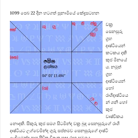
1099 පෙබ 22 දින හටගත් සුනාමියේ
කේද්‍රසටහන
වක්‍ර
සෙනසුරු
ග්‍රහ
දෘෂ්ටියෙන්
කටකය දකී
කුජ ‍මීනයේ
ය. නමුත්
ග්‍රහ
දෘෂ්ටියෙන්
හෝ
රාශිදෘෂ්ටියෙ
න් ශනි‍ හෝ
කුජ
වෘෂ්චිකය
නොදකි. සිකුරු කුජ සමග සිටමින්ද වක්‍ර බුද සෙනසුරුගේ රාශි
දෘෂ්ටියට ලග්වෙමින්ද ගුරු සප්තමව සෙනසු‍රුගේ දාෂ්ටි
‍ලැබීමෙන්ද පාප පීඩිත වීඇත සඳුද රාහු සමගය.