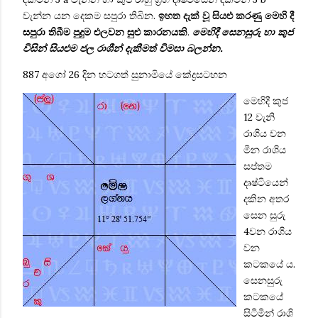
වැන්න යන දෙකම සපුරා තිබින.
ඉහත දැක් වූ සියළු කරණු මෙහි දී
සපුරා තිබීම ‍පුදුම එලවන සුළු කාරනයකි
.
මෙහිදී සෙනසුරු හා කුජ
විසින් සියළුම ජල රාශීන් දැකීමත් විමසා බලන්න.
887 අගෝ 26 දින හටගත් සුනාමියේ
කේද්‍රසටහන
මෙහිදී කුජ
12 වැනි
රාශිය වන
මීන රාශිය
සප්තම
දෘෂ්ටියෙන්
දකින අතර
සෙන සුරු
4වන රාශිය
වන
කටකයේ ය.
සෙනසුරු
කටකයේ
සිටිමින් රාශි