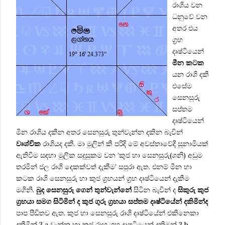
රාශිය වන
ධනුවේ වන
අතර එය
ග්‍රහ
දෘෂ්ටියෙන්
මීන
කටක
යන රාශි දකී
‍‍එසේම
සෙනසුරු
සප්තම
දෘෂ්ටියෙන්
මීන රාශිය දකීන අතර සෙනසුරු තුන්වැන්න දකින බැවින්
වෘශ්චික
රාශියද දකී. මා මුලින් කී පරිදි මේ අවස්තාවේදී සුනාමියක්
ඇතිවීම සඳහා මුලික සදුසුකම වන ‘කුජ හා සෙනසුරු(ශනි) අඩුම
තරමින් ජල රාශි දෙකක්වත් දැකීම’ සපුරා ඇත. එනම් මීන හා
කටක රාශි සෙනසුරු හා කුජ ග්‍රහයන් ග්‍රහ දෘෂ්ටියෙන් දැකීම
මගිනි.
බුද සෙනසුරු ගෙන් තුන්වැන්නේ
සිටින බැවින් ‍ද
සිකුරු කුජ
ග්‍රහයා සමග සිටිමින් ද
කුජ ගුරු ග්‍රහයා සප්තම දෘෂ්‍ටියේන් දකිමින්ද
පාප පීඩිතව ඇත. කුජ හා සෙනසුරු රාශි දෘෂ්ටියේන් එකිනෙකා
දකීමින් 3
a
වැන්න හා කුජ රාහු ග්‍රහ දෘෂටියෙන් දකිමන්
3 b