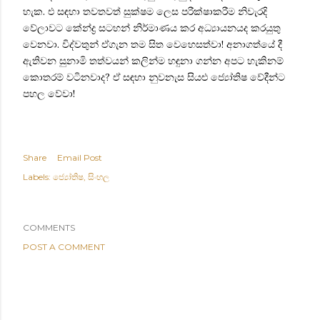
හැක. එ සඳහා තවතවත් සුක්ෂම ලෙස පරීක්ෂාකරීම නිවැරදි
වේලාවට කේන්ද්‍ර සටහන් නිර්මාණය කර අධ්‍යායනයද කරයුතු
වෙනවා. විද්වතුන් ඒගැන තම සිත වෙහෙසත්වා! අනාගත්යේ දී
ඇතිවන සුනාමි තත්වයන් කලින්ම හඳුනා ගන්න අපට හැකිනම්
කොතරම් වටිනවාද? ඒ සඳහා නුවනැස සියළු ජ්‍යෝතිෂ වේදීන්ට
පහල වේවා!
Share
Email Post
Labels:
ජ්‍යෝතිෂ
සිංහල
COMMENTS
POST A COMMENT