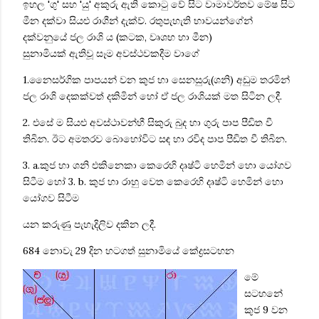
ඉහල 'ගු' සහ 'යු' අකුරු ඇති කො‍ටු වේ සිට වාමාවර්තව මේෂ සිට
මීන දක්වා සියළු රාශීන් දැක්ව්. රතුපැහැති ‍භාවයන්ගේන්
දක්වනුයේ ජල රාශි ය (කටක, වෘශභ හා මීන)
සුනාමියක් ඇතිවූ සෑම අවස්ථවකදීම වාගේ
1.නෛසර්ගික පාපයන් වන කුජ හා සෙනසුරු(ශනි) අඩුම තරමින්
ජල රාශි දෙකක්වත් දකිමින් හෝ ඒ ජල රාශියක් මත සිටින ලදී.
2. එසේ ම සියළු අවස්ථාවන්හී සිකුරු බුද හා ගුරු පාප පීඩිත වී
තිබින. ඊට අමතරව බොහෝවිට සඳ හා රවිද පාප පීඩිත වී තිබින.
3. a.කුජ හා ශනි එකිනෙකා කෙරෙහි දෘෂ්ටි හෙමින් හො යෝගව
සිටීම හෝ 3. b. කුජ හා රාහු වෙත කෙරෙහි දෘෂ්ටි හෙමින් හො
යෝගව සිටීම
යන කරුණු පැහැදිලිව දකින ලදී.
684 නොවැ 29 දින හටගත් සුනාමියේ
කේද්‍රසටහන
මේ
සටහනේ
කුජ 9 වන